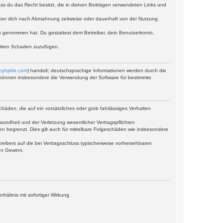
dass du das Recht besitzt, die in deinen Beiträgen verwendeten Links und
iber dich nach Abmahnung zeitweise oder dauerhaft von der Nutzung
tnis genommen hat. Du gestattest dem Betreiber, dein Benutzerkonto,
ritten Schaden zuzufügen.
.phpbb.com
) handelt; deutschsprachige Informationen werden durch die
ie können insbesondere die Verwendung der Software für bestimmte
häden, die auf ein vorsätzliches oder grob fahrlässiges Verhalten
undheit und der Verletzung wesentlicher Vertragspflichten
en begrenzt. Dies gilt auch für mittelbare Folgeschäden wie insbesondere
eibers auf die bei Vertragsschluss typischerweise vorhersehbaren
en Gewinn.
ältnis mit sofortiger Wirkung.