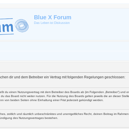
Blue X Forum
Das Leben ist Diskussion
zwischen dir und dem Betreiber ein Vertrag mit folgenden Regelungen geschlossen:
ließt du einen Nutzungsvertrag mit dem Betreiber des Boards ab (im Folgenden „Betreiber“) und 
du das Board nicht weiter nutzen. Für die Nutzung des Boards gelten jeweils die an dieser Stell
nn von beiden Seiten ohne Einhaltung einer Frist jederzeit gekündigt werden.
faches, zeitlich und räumlich unbeschränktes und unentgeltliches Recht, deinen Beitrag im Rahme
Kündigung des Nutzungsvertrages bestehen.