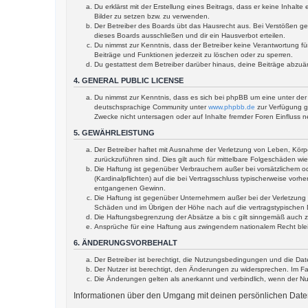
Du erklärst mit der Erstellung eines Beitrags, dass er keine Inhal
Bilder zu setzen bzw. zu verwenden.
Der Betreiber des Boards übt das Hausrecht aus. Bei Verstößen g
dieses Boards ausschließen und dir ein Hausverbot erteilen.
Du nimmst zur Kenntnis, dass der Betreiber keine Verantwortung für
Beiträge und Funktionen jederzeit zu löschen oder zu sperren.
Du gestattest dem Betreiber darüber hinaus, deine Beiträge abzuä
4. GENERAL PUBLIC LICENSE
Du nimmst zur Kenntnis, dass es sich bei phpBB um eine unter der 
deutschsprachige Community unter
www.phpbb.de
zur Verfügung ge
Zwecke nicht untersagen oder auf Inhalte fremder Foren Einfluss 
5. GEWÄHRLEISTUNG
Der Betreiber haftet mit Ausnahme der Verletzung von Leben, Körper
zurückzuführen sind. Dies gilt auch für mittelbare Folgeschäden 
Die Haftung ist gegenüber Verbrauchern außer bei vorsätzlichem o
(Kardinalpflichten) auf die bei Vertragsschluss typischerweise vo
entgangenen Gewinn.
Die Haftung ist gegenüber Unternehmern außer bei der Verletzung 
Schäden und im Übrigen der Höhe nach auf die vertragstypischen 
Die Haftungsbegrenzung der Absätze a bis c gilt sinngemäß auch zu
Ansprüche für eine Haftung aus zwingendem nationalem Recht ble
6. ÄNDERUNGSVORBEHALT
Der Betreiber ist berechtigt, die Nutzungsbedingungen und die Dat
Der Nutzer ist berechtigt, den Änderungen zu widersprechen. Im Fa
Die Änderungen gelten als anerkannt und verbindlich, wenn der N
Informationen über den Umgang mit deinen persönlichen Daten