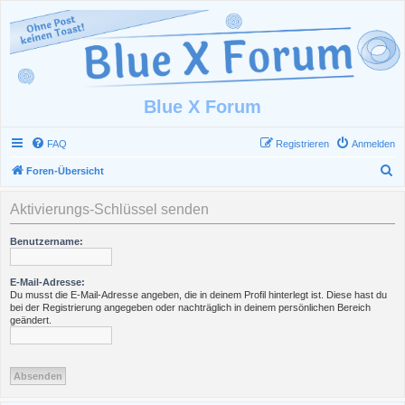
Blue X Forum
FAQ
Registrieren
Anmelden
S
Foren-Übersicht
u
Aktivierungs-Schlüssel senden
c
h
Benutzername:
e
E-Mail-Adresse:
Du musst die E-Mail-Adresse angeben, die in deinem Profil hinterlegt ist. Diese hast du
bei der Registrierung angegeben oder nachträglich in deinem persönlichen Bereich
geändert.