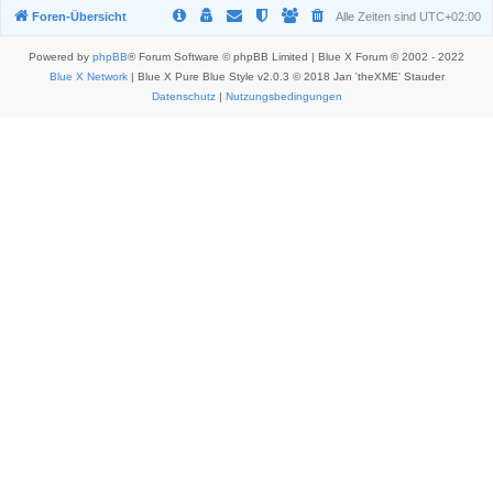
Foren-Übersicht
Alle Zeiten sind
UTC+02:00
Powered by
phpBB
® Forum Software © phpBB Limited | Blue X Forum © 2002 - 2022
Blue X Network
| Blue X Pure Blue Style v2.0.3 © 2018 Jan 'theXME' Stauder
Datenschutz
|
Nutzungsbedingungen