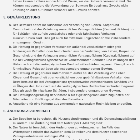
haben keinen Einfluss auf die Art und Weise, wie die Software verwendet wird. Sie
können insbesondere die Verwendung der Software für bestimmte Zwecke nicht
untersagen oder auf Inhalte fremder Foren Einfluss nehmen.
5. GEWÄHRLEISTUNG
Der Betreiber haftet mit Ausnahme der Verletzung von Leben, Körper und
Gesundheit und der Verletzung wesentlicher Vertragspflichten (Kardinalpflichten) nur
für Schäden, die auf ein vorsätzliches oder grob fahrlässiges Verhalten
zurückzuführen sind. Dies gilt auch für mittelbare Folgeschäden wie insbesondere
entgangenen Gewinn.
Die Haftung ist gegenüber Verbrauchern außer bei vorsätzlichem oder grob
fahrlässigem Verhalten oder bei Schäden aus der Verletzung von Leben, Körper und
Gesundheit und der Verletzung wesentlicher Vertragspflichten (Kardinalpflichten) auf
die bei Vertragsschluss typischerweise vorhersehbaren Schäden und im übrigen der
Höhe nach auf die vertragstypischen Durchschnittsschäden begrenzt. Dies gilt auch
für mittelbare Folgeschäden wie insbesondere entgangenen Gewinn.
Die Haftung ist gegenüber Unternehmern außer bei der Verletzung von Leben,
Körper und Gesundheit oder vorsätzlichem oder grob fahrlässigem Verhalten des
Betreibers auf die bei Vertragsschluss typischerweise vorhersehbaren Schäden und
im Übrigen der Höhe nach auf die vertragstypischen Durchschnittsschäden begrenzt.
Dies gilt auch für mittelbare Schäden, insbesondere entgangenen Gewinn.
Die Haftungsbegrenzung der Absätze a bis c gilt sinngemäß auch zugunsten der
Mitarbeiter und Erfüllungsgehilfen des Betreibers.
Ansprüche für eine Haftung aus zwingendem nationalem Recht bleiben unberührt.
6. ÄNDERUNGSVORBEHALT
Der Betreiber ist berechtigt, die Nutzungsbedingungen und die Datenschutzerklärung
zu ändern. Die Änderung wird dem Nutzer per E-Mail mitgeteilt.
Der Nutzer ist berechtigt, den Änderungen zu widersprechen. Im Falle des
Widerspruchs erlischt das zwischen dem Betreiber und dem Nutzer bestehende
Vertragsverhältnis mit sofortiger Wirkung.