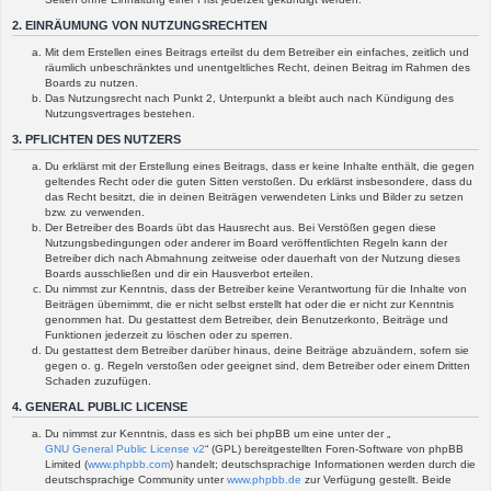
2. EINRÄUMUNG VON NUTZUNGSRECHTEN
Mit dem Erstellen eines Beitrags erteilst du dem Betreiber ein einfaches, zeitlich und
räumlich unbeschränktes und unentgeltliches Recht, deinen Beitrag im Rahmen des
Boards zu nutzen.
Das Nutzungsrecht nach Punkt 2, Unterpunkt a bleibt auch nach Kündigung des
Nutzungsvertrages bestehen.
3. PFLICHTEN DES NUTZERS
Du erklärst mit der Erstellung eines Beitrags, dass er keine Inhalte enthält, die gegen
geltendes Recht oder die guten Sitten verstoßen. Du erklärst insbesondere, dass du
das Recht besitzt, die in deinen Beiträgen verwendeten Links und Bilder zu setzen
bzw. zu verwenden.
Der Betreiber des Boards übt das Hausrecht aus. Bei Verstößen gegen diese
Nutzungsbedingungen oder anderer im Board veröffentlichten Regeln kann der
Betreiber dich nach Abmahnung zeitweise oder dauerhaft von der Nutzung dieses
Boards ausschließen und dir ein Hausverbot erteilen.
Du nimmst zur Kenntnis, dass der Betreiber keine Verantwortung für die Inhalte von
Beiträgen übernimmt, die er nicht selbst erstellt hat oder die er nicht zur Kenntnis
genommen hat. Du gestattest dem Betreiber, dein Benutzerkonto, Beiträge und
Funktionen jederzeit zu löschen oder zu sperren.
Du gestattest dem Betreiber darüber hinaus, deine Beiträge abzuändern, sofern sie
gegen o. g. Regeln verstoßen oder geeignet sind, dem Betreiber oder einem Dritten
Schaden zuzufügen.
4. GENERAL PUBLIC LICENSE
Du nimmst zur Kenntnis, dass es sich bei phpBB um eine unter der „
GNU General Public License v2
“ (GPL) bereitgestellten Foren-Software von phpBB
Limited (
www.phpbb.com
) handelt; deutschsprachige Informationen werden durch die
deutschsprachige Community unter
www.phpbb.de
zur Verfügung gestellt. Beide