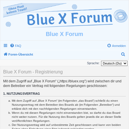
Blue X Forum
FAQ
Anmelden
S
Foren-Übersicht
u
Sprache:
c
Blue X Forum - Registrierung
h
Mit dem Zugriff auf „Blue X Forum“ („https://bluex.org“) wird zwischen dir und
e
dem Betreiber ein Vertrag mit folgenden Regelungen geschlossen:
1. NUTZUNGSVERTRAG
Mit dem Zugriff auf „Blue X Forum“ (im Folgenden „das Board“) schließt du einen
Nutzungsvertrag mit dem Betreiber des Boards ab (im Folgenden „Betreiber“) und
erklärst dich mit den nachfolgenden Regelungen einverstanden.
Wenn du mit diesen Regelungen nicht einverstanden bist, so darfst du das Board
nicht weiter nutzen. Für die Nutzung des Boards gelten jeweils die an dieser Stelle
veröffentlichten Regelungen.
Der Nutzungsvertrag wird auf unbestimmte Zeit geschlossen und kann von beiden
Seiten ohne Einhaltung einer Frist jederzeit gekündigt werden.