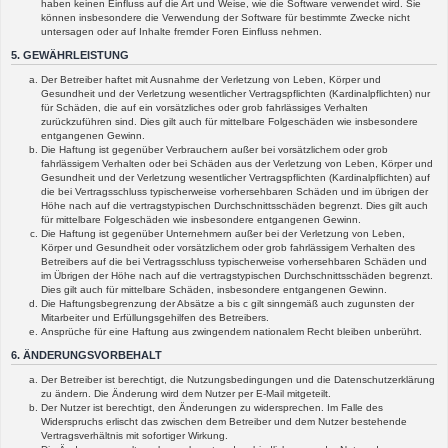
haben keinen Einfluss auf die Art und Weise, wie die Software verwendet wird. Sie
können insbesondere die Verwendung der Software für bestimmte Zwecke nicht
untersagen oder auf Inhalte fremder Foren Einfluss nehmen.
5. GEWÄHRLEISTUNG
Der Betreiber haftet mit Ausnahme der Verletzung von Leben, Körper und
Gesundheit und der Verletzung wesentlicher Vertragspflichten (Kardinalpflichten) nur
für Schäden, die auf ein vorsätzliches oder grob fahrlässiges Verhalten
zurückzuführen sind. Dies gilt auch für mittelbare Folgeschäden wie insbesondere
entgangenen Gewinn.
Die Haftung ist gegenüber Verbrauchern außer bei vorsätzlichem oder grob
fahrlässigem Verhalten oder bei Schäden aus der Verletzung von Leben, Körper und
Gesundheit und der Verletzung wesentlicher Vertragspflichten (Kardinalpflichten) auf
die bei Vertragsschluss typischerweise vorhersehbaren Schäden und im übrigen der
Höhe nach auf die vertragstypischen Durchschnittsschäden begrenzt. Dies gilt auch
für mittelbare Folgeschäden wie insbesondere entgangenen Gewinn.
Die Haftung ist gegenüber Unternehmern außer bei der Verletzung von Leben,
Körper und Gesundheit oder vorsätzlichem oder grob fahrlässigem Verhalten des
Betreibers auf die bei Vertragsschluss typischerweise vorhersehbaren Schäden und
im Übrigen der Höhe nach auf die vertragstypischen Durchschnittsschäden begrenzt.
Dies gilt auch für mittelbare Schäden, insbesondere entgangenen Gewinn.
Die Haftungsbegrenzung der Absätze a bis c gilt sinngemäß auch zugunsten der
Mitarbeiter und Erfüllungsgehilfen des Betreibers.
Ansprüche für eine Haftung aus zwingendem nationalem Recht bleiben unberührt.
6. ÄNDERUNGSVORBEHALT
Der Betreiber ist berechtigt, die Nutzungsbedingungen und die Datenschutzerklärung
zu ändern. Die Änderung wird dem Nutzer per E-Mail mitgeteilt.
Der Nutzer ist berechtigt, den Änderungen zu widersprechen. Im Falle des
Widerspruchs erlischt das zwischen dem Betreiber und dem Nutzer bestehende
Vertragsverhältnis mit sofortiger Wirkung.