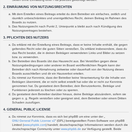
2. EINRÄUMUNG VON NUTZUNGSRECHTEN
Mit dem Erstellen eines Beitrags erteilst du dem Betreiber ein einfaches, zeitlich und
räumlich unbeschränktes und unentgeltliches Recht, deinen Beitrag im Rahmen des
Boards zu nutzen.
Das Nutzungsrecht nach Punkt 2, Unterpunkt a bleibt auch nach Kündigung des
Nutzungsvertrages bestehen.
3. PFLICHTEN DES NUTZERS
Du erklärst mit der Erstellung eines Beitrags, dass er keine Inhalte enthält, die gegen
geltendes Recht oder die guten Sitten verstoßen. Du erklärst insbesondere, dass du
das Recht besitzt, die in deinen Beiträgen verwendeten Links und Bilder zu setzen
bzw. zu verwenden.
Der Betreiber des Boards übt das Hausrecht aus. Bei Verstößen gegen diese
Nutzungsbedingungen oder anderer im Board veröffentlichten Regeln kann der
Betreiber dich nach Abmahnung zeitweise oder dauerhaft von der Nutzung dieses
Boards ausschließen und dir ein Hausverbot erteilen.
Du nimmst zur Kenntnis, dass der Betreiber keine Verantwortung für die Inhalte von
Beiträgen übernimmt, die er nicht selbst erstellt hat oder die er nicht zur Kenntnis
genommen hat. Du gestattest dem Betreiber, dein Benutzerkonto, Beiträge und
Funktionen jederzeit zu löschen oder zu sperren.
Du gestattest dem Betreiber darüber hinaus, deine Beiträge abzuändern, sofern sie
gegen o. g. Regeln verstoßen oder geeignet sind, dem Betreiber oder einem Dritten
Schaden zuzufügen.
4. GENERAL PUBLIC LICENSE
Du nimmst zur Kenntnis, dass es sich bei phpBB um eine unter der „
GNU General Public License v2
“ (GPL) bereitgestellten Foren-Software von phpBB
Limited (
www.phpbb.com
) handelt; deutschsprachige Informationen werden durch die
deutschsprachige Community unter
www.phpbb.de
zur Verfügung gestellt. Beide