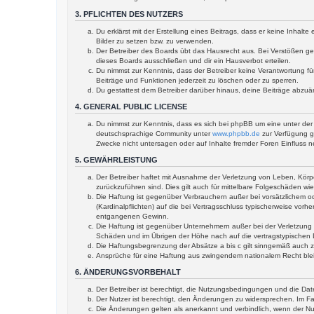
3. PFLICHTEN DES NUTZERS
Du erklärst mit der Erstellung eines Beitrags, dass er keine Inhal
Bilder zu setzen bzw. zu verwenden.
Der Betreiber des Boards übt das Hausrecht aus. Bei Verstößen g
dieses Boards ausschließen und dir ein Hausverbot erteilen.
Du nimmst zur Kenntnis, dass der Betreiber keine Verantwortung für
Beiträge und Funktionen jederzeit zu löschen oder zu sperren.
Du gestattest dem Betreiber darüber hinaus, deine Beiträge abzuä
4. GENERAL PUBLIC LICENSE
Du nimmst zur Kenntnis, dass es sich bei phpBB um eine unter der 
deutschsprachige Community unter
www.phpbb.de
zur Verfügung ge
Zwecke nicht untersagen oder auf Inhalte fremder Foren Einfluss 
5. GEWÄHRLEISTUNG
Der Betreiber haftet mit Ausnahme der Verletzung von Leben, Körper
zurückzuführen sind. Dies gilt auch für mittelbare Folgeschäden 
Die Haftung ist gegenüber Verbrauchern außer bei vorsätzlichem o
(Kardinalpflichten) auf die bei Vertragsschluss typischerweise vo
entgangenen Gewinn.
Die Haftung ist gegenüber Unternehmern außer bei der Verletzung 
Schäden und im Übrigen der Höhe nach auf die vertragstypischen 
Die Haftungsbegrenzung der Absätze a bis c gilt sinngemäß auch zu
Ansprüche für eine Haftung aus zwingendem nationalem Recht ble
6. ÄNDERUNGSVORBEHALT
Der Betreiber ist berechtigt, die Nutzungsbedingungen und die Dat
Der Nutzer ist berechtigt, den Änderungen zu widersprechen. Im Fa
Die Änderungen gelten als anerkannt und verbindlich, wenn der N