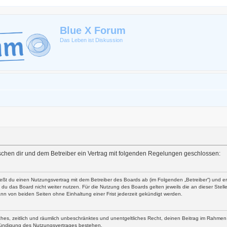
Blue X Forum
Das Leben ist Diskussion
zwischen dir und dem Betreiber ein Vertrag mit folgenden Regelungen geschlossen:
ließt du einen Nutzungsvertrag mit dem Betreiber des Boards ab (im Folgenden „Betreiber“) und 
du das Board nicht weiter nutzen. Für die Nutzung des Boards gelten jeweils die an dieser Stell
nn von beiden Seiten ohne Einhaltung einer Frist jederzeit gekündigt werden.
faches, zeitlich und räumlich unbeschränktes und unentgeltliches Recht, deinen Beitrag im Rahme
Kündigung des Nutzungsvertrages bestehen.