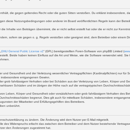
te enthält, die gegen geltendes Recht oder die guten Sitten verstoßen. Du erklärst insbesondere, 
egen diese Nutzungsbedingungen oder anderer im Board veröffentlichten Regeln kann der Betre
 die Inhalte von Beiträgen übernimmt, die er nicht selbst erstellt hat oder die er nicht zur Kenn
ndern, sofern sie gegen o. g. Regeln verstoßen oder geeignet sind, dem Betreiber oder einem D
„
GNU General Public License v2
“ (GPL) bereitgestellten Foren-Software von phpBB Limited (
www
stellt. Beide haben keinen Einfluss auf die Art und Weise, wie die Software verwendet wird. S
nehmen.
 und Gesundheit und der Verletzung wesentlicher Vertragspflichten (Kardinalpflichten) nur für Sc
wie insbesondere entgangenen Gewinn.
der grob fahrlässigem Verhalten oder bei Schäden aus der Verletzung von Leben, Körper und Ges
rhersehbaren Schäden und im übrigen der Höhe nach auf die vertragstypischen Durchschnittsschäd
von Leben, Körper und Gesundheit oder vorsätzlichem oder grob fahrlässigem Verhalten des Betr
Durchschnittsschäden begrenzt. Dies gilt auch für mittelbare Schäden, insbesondere entgangen
gunsten der Mitarbeiter und Erfüllungsgehilfen des Betreibers.
iben unberührt.
enschutzerklärung zu ändern. Die Änderung wird dem Nutzer per E-Mail mitgeteilt.
lle des Widerspruchs erlischt das zwischen dem Betreiber und dem Nutzer bestehende Vertragsverh
utzer den Änderungen zugestimmt hat.