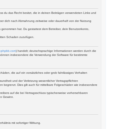
dass du das Recht besitzt, die in deinen Beiträgen verwendeten Links und
iber dich nach Abmahnung zeitweise oder dauerhaft von der Nutzung
tnis genommen hat. Du gestattest dem Betreiber, dein Benutzerkonto,
ritten Schaden zuzufügen.
.phpbb.com
) handelt; deutschsprachige Informationen werden durch die
ie können insbesondere die Verwendung der Software für bestimmte
häden, die auf ein vorsätzliches oder grob fahrlässiges Verhalten
undheit und der Verletzung wesentlicher Vertragspflichten
en begrenzt. Dies gilt auch für mittelbare Folgeschäden wie insbesondere
eibers auf die bei Vertragsschluss typischerweise vorhersehbaren
en Gewinn.
ältnis mit sofortiger Wirkung.