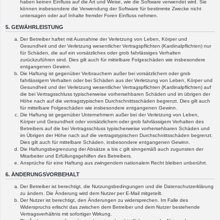
haben keinen Einfluss auf die Art und Weise, wie die Software verwendet wird. Sie
können insbesondere die Verwendung der Software für bestimmte Zwecke nicht
untersagen oder auf Inhalte fremder Foren Einfluss nehmen.
5. GEWÄHRLEISTUNG
Der Betreiber haftet mit Ausnahme der Verletzung von Leben, Körper und
Gesundheit und der Verletzung wesentlicher Vertragspflichten (Kardinalpflichten) nur
für Schäden, die auf ein vorsätzliches oder grob fahrlässiges Verhalten
zurückzuführen sind. Dies gilt auch für mittelbare Folgeschäden wie insbesondere
entgangenen Gewinn.
Die Haftung ist gegenüber Verbrauchern außer bei vorsätzlichem oder grob
fahrlässigem Verhalten oder bei Schäden aus der Verletzung von Leben, Körper und
Gesundheit und der Verletzung wesentlicher Vertragspflichten (Kardinalpflichten) auf
die bei Vertragsschluss typischerweise vorhersehbaren Schäden und im übrigen der
Höhe nach auf die vertragstypischen Durchschnittsschäden begrenzt. Dies gilt auch
für mittelbare Folgeschäden wie insbesondere entgangenen Gewinn.
Die Haftung ist gegenüber Unternehmern außer bei der Verletzung von Leben,
Körper und Gesundheit oder vorsätzlichem oder grob fahrlässigem Verhalten des
Betreibers auf die bei Vertragsschluss typischerweise vorhersehbaren Schäden und
im Übrigen der Höhe nach auf die vertragstypischen Durchschnittsschäden begrenzt.
Dies gilt auch für mittelbare Schäden, insbesondere entgangenen Gewinn.
Die Haftungsbegrenzung der Absätze a bis c gilt sinngemäß auch zugunsten der
Mitarbeiter und Erfüllungsgehilfen des Betreibers.
Ansprüche für eine Haftung aus zwingendem nationalem Recht bleiben unberührt.
6. ÄNDERUNGSVORBEHALT
Der Betreiber ist berechtigt, die Nutzungsbedingungen und die Datenschutzerklärung
zu ändern. Die Änderung wird dem Nutzer per E-Mail mitgeteilt.
Der Nutzer ist berechtigt, den Änderungen zu widersprechen. Im Falle des
Widerspruchs erlischt das zwischen dem Betreiber und dem Nutzer bestehende
Vertragsverhältnis mit sofortiger Wirkung.