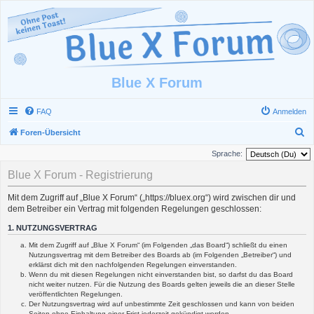
Blue X Forum
FAQ
Anmelden
S
Foren-Übersicht
u
Sprache:
c
Blue X Forum - Registrierung
h
Mit dem Zugriff auf „Blue X Forum“ („https://bluex.org“) wird zwischen dir und
e
dem Betreiber ein Vertrag mit folgenden Regelungen geschlossen:
1. NUTZUNGSVERTRAG
Mit dem Zugriff auf „Blue X Forum“ (im Folgenden „das Board“) schließt du einen
Nutzungsvertrag mit dem Betreiber des Boards ab (im Folgenden „Betreiber“) und
erklärst dich mit den nachfolgenden Regelungen einverstanden.
Wenn du mit diesen Regelungen nicht einverstanden bist, so darfst du das Board
nicht weiter nutzen. Für die Nutzung des Boards gelten jeweils die an dieser Stelle
veröffentlichten Regelungen.
Der Nutzungsvertrag wird auf unbestimmte Zeit geschlossen und kann von beiden
Seiten ohne Einhaltung einer Frist jederzeit gekündigt werden.