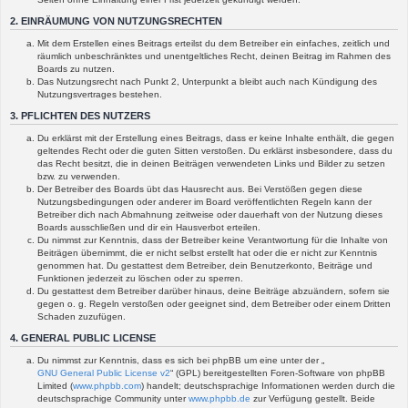
2. EINRÄUMUNG VON NUTZUNGSRECHTEN
Mit dem Erstellen eines Beitrags erteilst du dem Betreiber ein einfaches, zeitlich und
räumlich unbeschränktes und unentgeltliches Recht, deinen Beitrag im Rahmen des
Boards zu nutzen.
Das Nutzungsrecht nach Punkt 2, Unterpunkt a bleibt auch nach Kündigung des
Nutzungsvertrages bestehen.
3. PFLICHTEN DES NUTZERS
Du erklärst mit der Erstellung eines Beitrags, dass er keine Inhalte enthält, die gegen
geltendes Recht oder die guten Sitten verstoßen. Du erklärst insbesondere, dass du
das Recht besitzt, die in deinen Beiträgen verwendeten Links und Bilder zu setzen
bzw. zu verwenden.
Der Betreiber des Boards übt das Hausrecht aus. Bei Verstößen gegen diese
Nutzungsbedingungen oder anderer im Board veröffentlichten Regeln kann der
Betreiber dich nach Abmahnung zeitweise oder dauerhaft von der Nutzung dieses
Boards ausschließen und dir ein Hausverbot erteilen.
Du nimmst zur Kenntnis, dass der Betreiber keine Verantwortung für die Inhalte von
Beiträgen übernimmt, die er nicht selbst erstellt hat oder die er nicht zur Kenntnis
genommen hat. Du gestattest dem Betreiber, dein Benutzerkonto, Beiträge und
Funktionen jederzeit zu löschen oder zu sperren.
Du gestattest dem Betreiber darüber hinaus, deine Beiträge abzuändern, sofern sie
gegen o. g. Regeln verstoßen oder geeignet sind, dem Betreiber oder einem Dritten
Schaden zuzufügen.
4. GENERAL PUBLIC LICENSE
Du nimmst zur Kenntnis, dass es sich bei phpBB um eine unter der „
GNU General Public License v2
“ (GPL) bereitgestellten Foren-Software von phpBB
Limited (
www.phpbb.com
) handelt; deutschsprachige Informationen werden durch die
deutschsprachige Community unter
www.phpbb.de
zur Verfügung gestellt. Beide