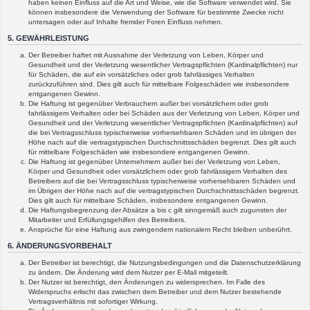
haben keinen Einfluss auf die Art und Weise, wie die Software verwendet wird. Sie
können insbesondere die Verwendung der Software für bestimmte Zwecke nicht
untersagen oder auf Inhalte fremder Foren Einfluss nehmen.
5. GEWÄHRLEISTUNG
Der Betreiber haftet mit Ausnahme der Verletzung von Leben, Körper und
Gesundheit und der Verletzung wesentlicher Vertragspflichten (Kardinalpflichten) nur
für Schäden, die auf ein vorsätzliches oder grob fahrlässiges Verhalten
zurückzuführen sind. Dies gilt auch für mittelbare Folgeschäden wie insbesondere
entgangenen Gewinn.
Die Haftung ist gegenüber Verbrauchern außer bei vorsätzlichem oder grob
fahrlässigem Verhalten oder bei Schäden aus der Verletzung von Leben, Körper und
Gesundheit und der Verletzung wesentlicher Vertragspflichten (Kardinalpflichten) auf
die bei Vertragsschluss typischerweise vorhersehbaren Schäden und im übrigen der
Höhe nach auf die vertragstypischen Durchschnittsschäden begrenzt. Dies gilt auch
für mittelbare Folgeschäden wie insbesondere entgangenen Gewinn.
Die Haftung ist gegenüber Unternehmern außer bei der Verletzung von Leben,
Körper und Gesundheit oder vorsätzlichem oder grob fahrlässigem Verhalten des
Betreibers auf die bei Vertragsschluss typischerweise vorhersehbaren Schäden und
im Übrigen der Höhe nach auf die vertragstypischen Durchschnittsschäden begrenzt.
Dies gilt auch für mittelbare Schäden, insbesondere entgangenen Gewinn.
Die Haftungsbegrenzung der Absätze a bis c gilt sinngemäß auch zugunsten der
Mitarbeiter und Erfüllungsgehilfen des Betreibers.
Ansprüche für eine Haftung aus zwingendem nationalem Recht bleiben unberührt.
6. ÄNDERUNGSVORBEHALT
Der Betreiber ist berechtigt, die Nutzungsbedingungen und die Datenschutzerklärung
zu ändern. Die Änderung wird dem Nutzer per E-Mail mitgeteilt.
Der Nutzer ist berechtigt, den Änderungen zu widersprechen. Im Falle des
Widerspruchs erlischt das zwischen dem Betreiber und dem Nutzer bestehende
Vertragsverhältnis mit sofortiger Wirkung.