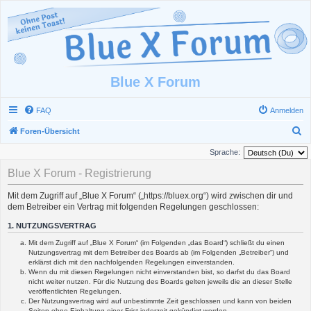
Blue X Forum
FAQ
Anmelden
S
Foren-Übersicht
u
Sprache:
c
Blue X Forum - Registrierung
h
Mit dem Zugriff auf „Blue X Forum“ („https://bluex.org“) wird zwischen dir und
e
dem Betreiber ein Vertrag mit folgenden Regelungen geschlossen:
1. NUTZUNGSVERTRAG
Mit dem Zugriff auf „Blue X Forum“ (im Folgenden „das Board“) schließt du einen
Nutzungsvertrag mit dem Betreiber des Boards ab (im Folgenden „Betreiber“) und
erklärst dich mit den nachfolgenden Regelungen einverstanden.
Wenn du mit diesen Regelungen nicht einverstanden bist, so darfst du das Board
nicht weiter nutzen. Für die Nutzung des Boards gelten jeweils die an dieser Stelle
veröffentlichten Regelungen.
Der Nutzungsvertrag wird auf unbestimmte Zeit geschlossen und kann von beiden
Seiten ohne Einhaltung einer Frist jederzeit gekündigt werden.