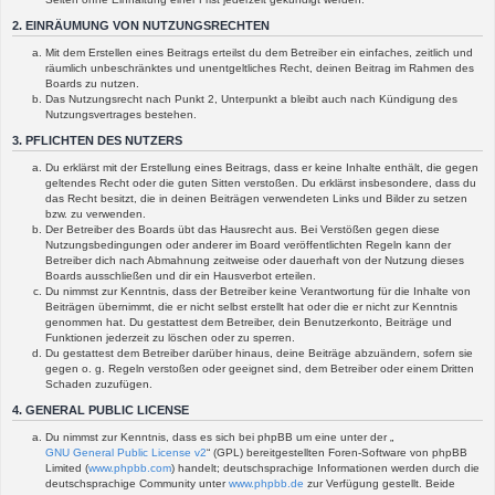
2. EINRÄUMUNG VON NUTZUNGSRECHTEN
Mit dem Erstellen eines Beitrags erteilst du dem Betreiber ein einfaches, zeitlich und
räumlich unbeschränktes und unentgeltliches Recht, deinen Beitrag im Rahmen des
Boards zu nutzen.
Das Nutzungsrecht nach Punkt 2, Unterpunkt a bleibt auch nach Kündigung des
Nutzungsvertrages bestehen.
3. PFLICHTEN DES NUTZERS
Du erklärst mit der Erstellung eines Beitrags, dass er keine Inhalte enthält, die gegen
geltendes Recht oder die guten Sitten verstoßen. Du erklärst insbesondere, dass du
das Recht besitzt, die in deinen Beiträgen verwendeten Links und Bilder zu setzen
bzw. zu verwenden.
Der Betreiber des Boards übt das Hausrecht aus. Bei Verstößen gegen diese
Nutzungsbedingungen oder anderer im Board veröffentlichten Regeln kann der
Betreiber dich nach Abmahnung zeitweise oder dauerhaft von der Nutzung dieses
Boards ausschließen und dir ein Hausverbot erteilen.
Du nimmst zur Kenntnis, dass der Betreiber keine Verantwortung für die Inhalte von
Beiträgen übernimmt, die er nicht selbst erstellt hat oder die er nicht zur Kenntnis
genommen hat. Du gestattest dem Betreiber, dein Benutzerkonto, Beiträge und
Funktionen jederzeit zu löschen oder zu sperren.
Du gestattest dem Betreiber darüber hinaus, deine Beiträge abzuändern, sofern sie
gegen o. g. Regeln verstoßen oder geeignet sind, dem Betreiber oder einem Dritten
Schaden zuzufügen.
4. GENERAL PUBLIC LICENSE
Du nimmst zur Kenntnis, dass es sich bei phpBB um eine unter der „
GNU General Public License v2
“ (GPL) bereitgestellten Foren-Software von phpBB
Limited (
www.phpbb.com
) handelt; deutschsprachige Informationen werden durch die
deutschsprachige Community unter
www.phpbb.de
zur Verfügung gestellt. Beide