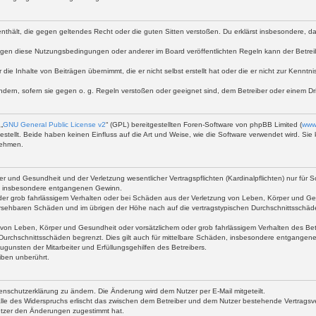
te enthält, die gegen geltendes Recht oder die guten Sitten verstoßen. Du erklärst insbesondere, 
egen diese Nutzungsbedingungen oder anderer im Board veröffentlichten Regeln kann der Betre
 die Inhalte von Beiträgen übernimmt, die er nicht selbst erstellt hat oder die er nicht zur Kenn
ndern, sofern sie gegen o. g. Regeln verstoßen oder geeignet sind, dem Betreiber oder einem D
„
GNU General Public License v2
“ (GPL) bereitgestellten Foren-Software von phpBB Limited (
www
stellt. Beide haben keinen Einfluss auf die Art und Weise, wie die Software verwendet wird. S
nehmen.
 und Gesundheit und der Verletzung wesentlicher Vertragspflichten (Kardinalpflichten) nur für Sc
wie insbesondere entgangenen Gewinn.
der grob fahrlässigem Verhalten oder bei Schäden aus der Verletzung von Leben, Körper und Ges
rhersehbaren Schäden und im übrigen der Höhe nach auf die vertragstypischen Durchschnittsschäd
von Leben, Körper und Gesundheit oder vorsätzlichem oder grob fahrlässigem Verhalten des Betr
Durchschnittsschäden begrenzt. Dies gilt auch für mittelbare Schäden, insbesondere entgangen
gunsten der Mitarbeiter und Erfüllungsgehilfen des Betreibers.
iben unberührt.
enschutzerklärung zu ändern. Die Änderung wird dem Nutzer per E-Mail mitgeteilt.
lle des Widerspruchs erlischt das zwischen dem Betreiber und dem Nutzer bestehende Vertragsverh
utzer den Änderungen zugestimmt hat.