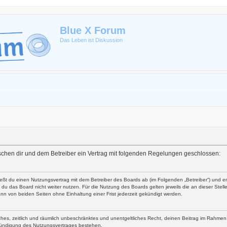
Blue X Forum
Das Leben ist Diskussion
zwischen dir und dem Betreiber ein Vertrag mit folgenden Regelungen geschlossen:
ließt du einen Nutzungsvertrag mit dem Betreiber des Boards ab (im Folgenden „Betreiber“) und 
du das Board nicht weiter nutzen. Für die Nutzung des Boards gelten jeweils die an dieser Stell
nn von beiden Seiten ohne Einhaltung einer Frist jederzeit gekündigt werden.
faches, zeitlich und räumlich unbeschränktes und unentgeltliches Recht, deinen Beitrag im Rahme
Kündigung des Nutzungsvertrages bestehen.