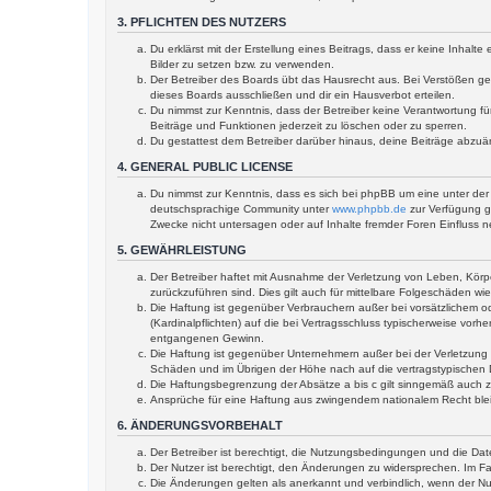
3. PFLICHTEN DES NUTZERS
Du erklärst mit der Erstellung eines Beitrags, dass er keine Inhal
Bilder zu setzen bzw. zu verwenden.
Der Betreiber des Boards übt das Hausrecht aus. Bei Verstößen g
dieses Boards ausschließen und dir ein Hausverbot erteilen.
Du nimmst zur Kenntnis, dass der Betreiber keine Verantwortung für
Beiträge und Funktionen jederzeit zu löschen oder zu sperren.
Du gestattest dem Betreiber darüber hinaus, deine Beiträge abzuä
4. GENERAL PUBLIC LICENSE
Du nimmst zur Kenntnis, dass es sich bei phpBB um eine unter der 
deutschsprachige Community unter
www.phpbb.de
zur Verfügung ge
Zwecke nicht untersagen oder auf Inhalte fremder Foren Einfluss 
5. GEWÄHRLEISTUNG
Der Betreiber haftet mit Ausnahme der Verletzung von Leben, Körper
zurückzuführen sind. Dies gilt auch für mittelbare Folgeschäden 
Die Haftung ist gegenüber Verbrauchern außer bei vorsätzlichem o
(Kardinalpflichten) auf die bei Vertragsschluss typischerweise vo
entgangenen Gewinn.
Die Haftung ist gegenüber Unternehmern außer bei der Verletzung 
Schäden und im Übrigen der Höhe nach auf die vertragstypischen 
Die Haftungsbegrenzung der Absätze a bis c gilt sinngemäß auch zu
Ansprüche für eine Haftung aus zwingendem nationalem Recht ble
6. ÄNDERUNGSVORBEHALT
Der Betreiber ist berechtigt, die Nutzungsbedingungen und die Dat
Der Nutzer ist berechtigt, den Änderungen zu widersprechen. Im Fa
Die Änderungen gelten als anerkannt und verbindlich, wenn der N