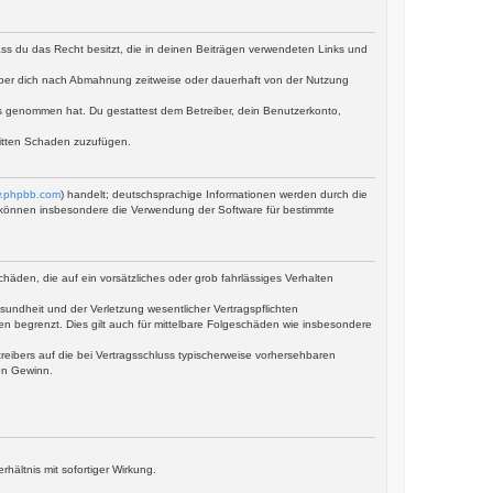
dass du das Recht besitzt, die in deinen Beiträgen verwendeten Links und
iber dich nach Abmahnung zeitweise oder dauerhaft von der Nutzung
tnis genommen hat. Du gestattest dem Betreiber, dein Benutzerkonto,
ritten Schaden zuzufügen.
.phpbb.com
) handelt; deutschsprachige Informationen werden durch die
ie können insbesondere die Verwendung der Software für bestimmte
häden, die auf ein vorsätzliches oder grob fahrlässiges Verhalten
undheit und der Verletzung wesentlicher Vertragspflichten
en begrenzt. Dies gilt auch für mittelbare Folgeschäden wie insbesondere
eibers auf die bei Vertragsschluss typischerweise vorhersehbaren
en Gewinn.
ältnis mit sofortiger Wirkung.