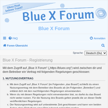
Blue X Forum
FAQ
Anmelden
S
Foren-Übersicht
u
Sprache:
c
Blue X Forum - Registrierung
h
Mit dem Zugriff auf „Blue X Forum“ („https://bluex.org“) wird zwischen dir und
e
dem Betreiber ein Vertrag mit folgenden Regelungen geschlossen:
1. NUTZUNGSVERTRAG
Mit dem Zugriff auf „Blue X Forum“ (im Folgenden „das Board“) schließt du einen
Nutzungsvertrag mit dem Betreiber des Boards ab (im Folgenden „Betreiber“) und
erklärst dich mit den nachfolgenden Regelungen einverstanden.
Wenn du mit diesen Regelungen nicht einverstanden bist, so darfst du das Board
nicht weiter nutzen. Für die Nutzung des Boards gelten jeweils die an dieser Stelle
veröffentlichten Regelungen.
Der Nutzungsvertrag wird auf unbestimmte Zeit geschlossen und kann von beiden
Seiten ohne Einhaltung einer Frist jederzeit gekündigt werden.