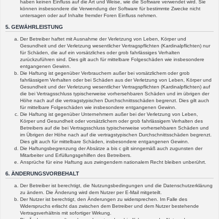
haben keinen Einfluss auf die Art und Weise, wie die Software verwendet wird. Sie
können insbesondere die Verwendung der Software für bestimmte Zwecke nicht
untersagen oder auf Inhalte fremder Foren Einfluss nehmen.
5. GEWÄHRLEISTUNG
Der Betreiber haftet mit Ausnahme der Verletzung von Leben, Körper und
Gesundheit und der Verletzung wesentlicher Vertragspflichten (Kardinalpflichten) nur
für Schäden, die auf ein vorsätzliches oder grob fahrlässiges Verhalten
zurückzuführen sind. Dies gilt auch für mittelbare Folgeschäden wie insbesondere
entgangenen Gewinn.
Die Haftung ist gegenüber Verbrauchern außer bei vorsätzlichem oder grob
fahrlässigem Verhalten oder bei Schäden aus der Verletzung von Leben, Körper und
Gesundheit und der Verletzung wesentlicher Vertragspflichten (Kardinalpflichten) auf
die bei Vertragsschluss typischerweise vorhersehbaren Schäden und im übrigen der
Höhe nach auf die vertragstypischen Durchschnittsschäden begrenzt. Dies gilt auch
für mittelbare Folgeschäden wie insbesondere entgangenen Gewinn.
Die Haftung ist gegenüber Unternehmern außer bei der Verletzung von Leben,
Körper und Gesundheit oder vorsätzlichem oder grob fahrlässigem Verhalten des
Betreibers auf die bei Vertragsschluss typischerweise vorhersehbaren Schäden und
im Übrigen der Höhe nach auf die vertragstypischen Durchschnittsschäden begrenzt.
Dies gilt auch für mittelbare Schäden, insbesondere entgangenen Gewinn.
Die Haftungsbegrenzung der Absätze a bis c gilt sinngemäß auch zugunsten der
Mitarbeiter und Erfüllungsgehilfen des Betreibers.
Ansprüche für eine Haftung aus zwingendem nationalem Recht bleiben unberührt.
6. ÄNDERUNGSVORBEHALT
Der Betreiber ist berechtigt, die Nutzungsbedingungen und die Datenschutzerklärung
zu ändern. Die Änderung wird dem Nutzer per E-Mail mitgeteilt.
Der Nutzer ist berechtigt, den Änderungen zu widersprechen. Im Falle des
Widerspruchs erlischt das zwischen dem Betreiber und dem Nutzer bestehende
Vertragsverhältnis mit sofortiger Wirkung.