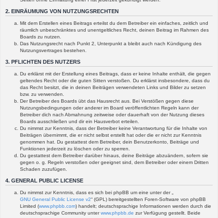
2. EINRÄUMUNG VON NUTZUNGSRECHTEN
Mit dem Erstellen eines Beitrags erteilst du dem Betreiber ein einfaches, zeitlich und
räumlich unbeschränktes und unentgeltliches Recht, deinen Beitrag im Rahmen des
Boards zu nutzen.
Das Nutzungsrecht nach Punkt 2, Unterpunkt a bleibt auch nach Kündigung des
Nutzungsvertrages bestehen.
3. PFLICHTEN DES NUTZERS
Du erklärst mit der Erstellung eines Beitrags, dass er keine Inhalte enthält, die gegen
geltendes Recht oder die guten Sitten verstoßen. Du erklärst insbesondere, dass du
das Recht besitzt, die in deinen Beiträgen verwendeten Links und Bilder zu setzen
bzw. zu verwenden.
Der Betreiber des Boards übt das Hausrecht aus. Bei Verstößen gegen diese
Nutzungsbedingungen oder anderer im Board veröffentlichten Regeln kann der
Betreiber dich nach Abmahnung zeitweise oder dauerhaft von der Nutzung dieses
Boards ausschließen und dir ein Hausverbot erteilen.
Du nimmst zur Kenntnis, dass der Betreiber keine Verantwortung für die Inhalte von
Beiträgen übernimmt, die er nicht selbst erstellt hat oder die er nicht zur Kenntnis
genommen hat. Du gestattest dem Betreiber, dein Benutzerkonto, Beiträge und
Funktionen jederzeit zu löschen oder zu sperren.
Du gestattest dem Betreiber darüber hinaus, deine Beiträge abzuändern, sofern sie
gegen o. g. Regeln verstoßen oder geeignet sind, dem Betreiber oder einem Dritten
Schaden zuzufügen.
4. GENERAL PUBLIC LICENSE
Du nimmst zur Kenntnis, dass es sich bei phpBB um eine unter der „
GNU General Public License v2
“ (GPL) bereitgestellten Foren-Software von phpBB
Limited (
www.phpbb.com
) handelt; deutschsprachige Informationen werden durch die
deutschsprachige Community unter
www.phpbb.de
zur Verfügung gestellt. Beide