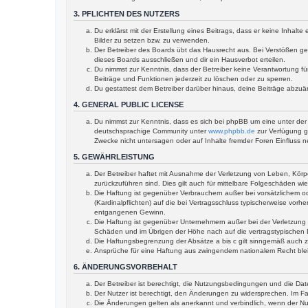
3. PFLICHTEN DES NUTZERS
Du erklärst mit der Erstellung eines Beitrags, dass er keine Inhal
Bilder zu setzen bzw. zu verwenden.
Der Betreiber des Boards übt das Hausrecht aus. Bei Verstößen g
dieses Boards ausschließen und dir ein Hausverbot erteilen.
Du nimmst zur Kenntnis, dass der Betreiber keine Verantwortung für
Beiträge und Funktionen jederzeit zu löschen oder zu sperren.
Du gestattest dem Betreiber darüber hinaus, deine Beiträge abzuä
4. GENERAL PUBLIC LICENSE
Du nimmst zur Kenntnis, dass es sich bei phpBB um eine unter der 
deutschsprachige Community unter
www.phpbb.de
zur Verfügung ge
Zwecke nicht untersagen oder auf Inhalte fremder Foren Einfluss 
5. GEWÄHRLEISTUNG
Der Betreiber haftet mit Ausnahme der Verletzung von Leben, Körper
zurückzuführen sind. Dies gilt auch für mittelbare Folgeschäden 
Die Haftung ist gegenüber Verbrauchern außer bei vorsätzlichem o
(Kardinalpflichten) auf die bei Vertragsschluss typischerweise vo
entgangenen Gewinn.
Die Haftung ist gegenüber Unternehmern außer bei der Verletzung 
Schäden und im Übrigen der Höhe nach auf die vertragstypischen 
Die Haftungsbegrenzung der Absätze a bis c gilt sinngemäß auch zu
Ansprüche für eine Haftung aus zwingendem nationalem Recht ble
6. ÄNDERUNGSVORBEHALT
Der Betreiber ist berechtigt, die Nutzungsbedingungen und die Dat
Der Nutzer ist berechtigt, den Änderungen zu widersprechen. Im Fa
Die Änderungen gelten als anerkannt und verbindlich, wenn der N