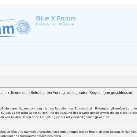
Blue X Forum
Das Leben ist Diskussion
zwischen dir und dem Betreiber ein Vertrag mit folgenden Regelungen geschlossen:
ließt du einen Nutzungsvertrag mit dem Betreiber des Boards ab (im Folgenden „Betreiber“) und 
du das Board nicht weiter nutzen. Für die Nutzung des Boards gelten jeweils die an dieser Stell
nn von beiden Seiten ohne Einhaltung einer Frist jederzeit gekündigt werden.
faches, zeitlich und räumlich unbeschränktes und unentgeltliches Recht, deinen Beitrag im Rahme
Kündigung des Nutzungsvertrages bestehen.