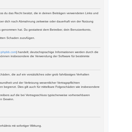
dass du das Recht besitzt, die in deinen Beiträgen verwendeten Links und
iber dich nach Abmahnung zeitweise oder dauerhaft von der Nutzung
tnis genommen hat. Du gestattest dem Betreiber, dein Benutzerkonto,
ritten Schaden zuzufügen.
.phpbb.com
) handelt; deutschsprachige Informationen werden durch die
ie können insbesondere die Verwendung der Software für bestimmte
häden, die auf ein vorsätzliches oder grob fahrlässiges Verhalten
undheit und der Verletzung wesentlicher Vertragspflichten
en begrenzt. Dies gilt auch für mittelbare Folgeschäden wie insbesondere
eibers auf die bei Vertragsschluss typischerweise vorhersehbaren
en Gewinn.
ältnis mit sofortiger Wirkung.