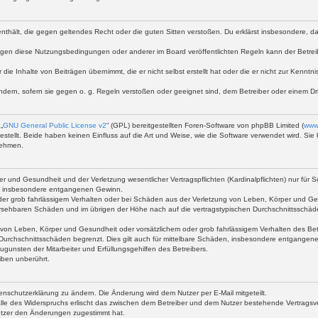
te enthält, die gegen geltendes Recht oder die guten Sitten verstoßen. Du erklärst insbesondere, 
egen diese Nutzungsbedingungen oder anderer im Board veröffentlichten Regeln kann der Betre
 die Inhalte von Beiträgen übernimmt, die er nicht selbst erstellt hat oder die er nicht zur Kenn
ndern, sofern sie gegen o. g. Regeln verstoßen oder geeignet sind, dem Betreiber oder einem D
„
GNU General Public License v2
“ (GPL) bereitgestellten Foren-Software von phpBB Limited (
www
stellt. Beide haben keinen Einfluss auf die Art und Weise, wie die Software verwendet wird. S
nehmen.
 und Gesundheit und der Verletzung wesentlicher Vertragspflichten (Kardinalpflichten) nur für Sc
wie insbesondere entgangenen Gewinn.
der grob fahrlässigem Verhalten oder bei Schäden aus der Verletzung von Leben, Körper und Ges
rhersehbaren Schäden und im übrigen der Höhe nach auf die vertragstypischen Durchschnittsschäd
von Leben, Körper und Gesundheit oder vorsätzlichem oder grob fahrlässigem Verhalten des Betr
Durchschnittsschäden begrenzt. Dies gilt auch für mittelbare Schäden, insbesondere entgangen
gunsten der Mitarbeiter und Erfüllungsgehilfen des Betreibers.
iben unberührt.
enschutzerklärung zu ändern. Die Änderung wird dem Nutzer per E-Mail mitgeteilt.
lle des Widerspruchs erlischt das zwischen dem Betreiber und dem Nutzer bestehende Vertragsverh
utzer den Änderungen zugestimmt hat.