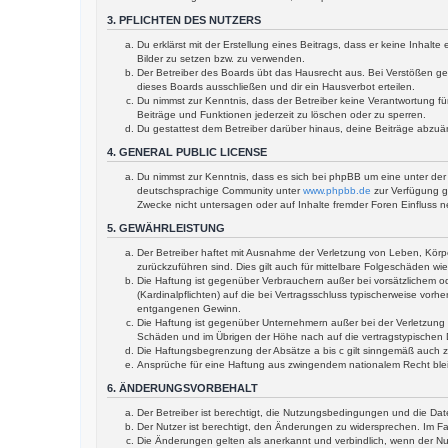
3. PFLICHTEN DES NUTZERS
Du erklärst mit der Erstellung eines Beitrags, dass er keine Inhal
Bilder zu setzen bzw. zu verwenden.
Der Betreiber des Boards übt das Hausrecht aus. Bei Verstößen g
dieses Boards ausschließen und dir ein Hausverbot erteilen.
Du nimmst zur Kenntnis, dass der Betreiber keine Verantwortung für
Beiträge und Funktionen jederzeit zu löschen oder zu sperren.
Du gestattest dem Betreiber darüber hinaus, deine Beiträge abzuä
4. GENERAL PUBLIC LICENSE
Du nimmst zur Kenntnis, dass es sich bei phpBB um eine unter der 
deutschsprachige Community unter
www.phpbb.de
zur Verfügung ge
Zwecke nicht untersagen oder auf Inhalte fremder Foren Einfluss 
5. GEWÄHRLEISTUNG
Der Betreiber haftet mit Ausnahme der Verletzung von Leben, Körper
zurückzuführen sind. Dies gilt auch für mittelbare Folgeschäden 
Die Haftung ist gegenüber Verbrauchern außer bei vorsätzlichem o
(Kardinalpflichten) auf die bei Vertragsschluss typischerweise vo
entgangenen Gewinn.
Die Haftung ist gegenüber Unternehmern außer bei der Verletzung 
Schäden und im Übrigen der Höhe nach auf die vertragstypischen 
Die Haftungsbegrenzung der Absätze a bis c gilt sinngemäß auch zu
Ansprüche für eine Haftung aus zwingendem nationalem Recht ble
6. ÄNDERUNGSVORBEHALT
Der Betreiber ist berechtigt, die Nutzungsbedingungen und die Dat
Der Nutzer ist berechtigt, den Änderungen zu widersprechen. Im Fa
Die Änderungen gelten als anerkannt und verbindlich, wenn der N