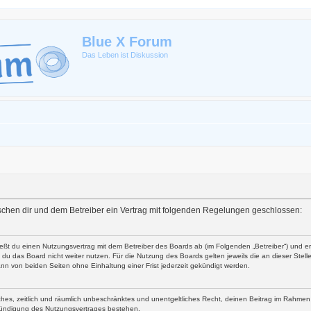
Blue X Forum
Das Leben ist Diskussion
zwischen dir und dem Betreiber ein Vertrag mit folgenden Regelungen geschlossen:
ließt du einen Nutzungsvertrag mit dem Betreiber des Boards ab (im Folgenden „Betreiber“) und 
du das Board nicht weiter nutzen. Für die Nutzung des Boards gelten jeweils die an dieser Stell
nn von beiden Seiten ohne Einhaltung einer Frist jederzeit gekündigt werden.
faches, zeitlich und räumlich unbeschränktes und unentgeltliches Recht, deinen Beitrag im Rahme
Kündigung des Nutzungsvertrages bestehen.