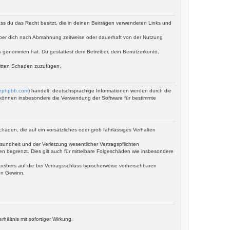
dass du das Recht besitzt, die in deinen Beiträgen verwendeten Links und
iber dich nach Abmahnung zeitweise oder dauerhaft von der Nutzung
tnis genommen hat. Du gestattest dem Betreiber, dein Benutzerkonto,
ritten Schaden zuzufügen.
.phpbb.com
) handelt; deutschsprachige Informationen werden durch die
ie können insbesondere die Verwendung der Software für bestimmte
häden, die auf ein vorsätzliches oder grob fahrlässiges Verhalten
undheit und der Verletzung wesentlicher Vertragspflichten
en begrenzt. Dies gilt auch für mittelbare Folgeschäden wie insbesondere
eibers auf die bei Vertragsschluss typischerweise vorhersehbaren
en Gewinn.
ältnis mit sofortiger Wirkung.