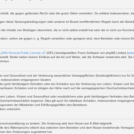
te enthält, die gegen geltendes Recht oder die guten Sitten verstoßen. Du erklärst insbesondere, 
egen diese Nutzungsbedingungen oder anderer im Board veröffentlichten Regeln kann der Betre
 die Inhalte von Beiträgen übernimmt, die er nicht selbst erstellt hat oder die er nicht zur Kenn
ndern, sofern sie gegen o. g. Regeln verstoßen oder geeignet sind, dem Betreiber oder einem D
„
GNU General Public License v2
“ (GPL) bereitgestellten Foren-Software von phpBB Limited (
www
stellt. Beide haben keinen Einfluss auf die Art und Weise, wie die Software verwendet wird. S
nehmen.
 und Gesundheit und der Verletzung wesentlicher Vertragspflichten (Kardinalpflichten) nur für Sc
wie insbesondere entgangenen Gewinn.
der grob fahrlässigem Verhalten oder bei Schäden aus der Verletzung von Leben, Körper und Ges
rhersehbaren Schäden und im übrigen der Höhe nach auf die vertragstypischen Durchschnittsschäd
von Leben, Körper und Gesundheit oder vorsätzlichem oder grob fahrlässigem Verhalten des Betr
Durchschnittsschäden begrenzt. Dies gilt auch für mittelbare Schäden, insbesondere entgangen
gunsten der Mitarbeiter und Erfüllungsgehilfen des Betreibers.
iben unberührt.
enschutzerklärung zu ändern. Die Änderung wird dem Nutzer per E-Mail mitgeteilt.
lle des Widerspruchs erlischt das zwischen dem Betreiber und dem Nutzer bestehende Vertragsverh
utzer den Änderungen zugestimmt hat.