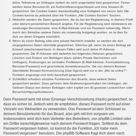
deine Teilnahme an Umfragen (sofern du nicht angemeldet bist) gespeichert. Ferner
werden deine Benutzer-ID, ein Authentifizierungsschlüssel und eine Session-ID
gespeichert. Die Cookies haben standardmäßig eine Gültigkeit von einem Jahr. Alle
Cookies kannst du jederzeit über die Funktion „Alle Cookies löschen“ löschen.
Weiterhin werden die Daten gespeichert, die du bei der Registrierung, in deinem Profil
oder deinem persönlichem Bereich angibst. Für die Registrierung sind mindestens ein
eindeutiger Benutzername, eine E-Mail-Adresse und ein Passwort notwendig. Wenn
durch den Betreiber weitere Daten als notwendig festgelegt wurden, so ist dies für
dich vor deren Eingabe ersichtlich.
Wenn du einen Beitrag oder eine private Nachricht erstellst, so werden die dort
eingegebenen Daten ebenfalls gespeichert. Gleiches gilt, wenn du einen Beitrag als
Entwurf zwischenspeicherst. In diesen Fällen wird auch deine IP-Adresse
gespeichert. Die IP-Adresse wird weiterhin bei folgenden Aktionen gespeichert:
Löschen und Ändern von Beiträgen (dazu zählen Private Nachrichten und
Umfragen), Änderungen an zentralen Profildaten (E-Mail-Adresse, Kontoaktivierung,
Benutzer-Passwort) und gescheiterte Anmeldeversuche. Die von deinem Browser
übermittelte Browser-Kennzeichnung (User Agent) wird nur in der „Wer ist online?“-
Funktion angezeigt und nicht dauerhaft gespeichert.
Schließlich erfordern einzelne Funktionen des Boards, dass weitere Daten
gespeichert werden. Dazu gehören dein Abstimmungsverhalten bei Umfragen, der
Gelesen-Status von deinen Beiträgen oder explizit von dir gesetzte Lesezeichen oder
Benachrichtigungsfunktionen.
Dein Passwort wird mit einer Einwege-Verschlüsselung (Hash) gespeichert, so
dass es sicher ist. Jedoch wird dir empfohlen, dieses Passwort nicht auf einer
Vielzahl von Webseiten zu verwenden. Das Passwort ist dein Schlüssel zu
deinem Benutzerkonto für das Board, also geh mit ihm sorgsam um.
Insbesondere wird dich kein Vertreter des Betreibers, von phpBB Limited oder
ein Dritter berechtigterweise nach deinem Passwort fragen. Solltest du dein
Passwort vergessen haben, so kannst du die Funktion „Ich habe mein
Passwort vergessen“ benutzen. Die phpBB-Software fragt dich dann nach