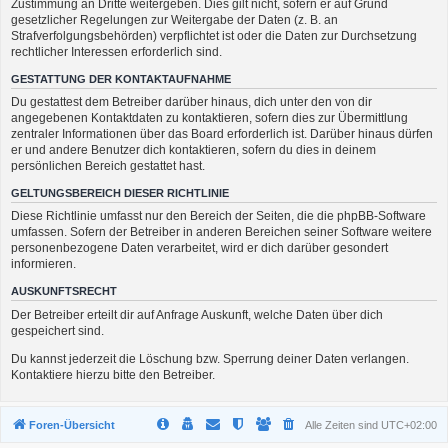
Zustimmung an Dritte weitergeben. Dies gilt nicht, sofern er auf Grund
gesetzlicher Regelungen zur Weitergabe der Daten (z. B. an
Strafverfolgungsbehörden) verpflichtet ist oder die Daten zur Durchsetzung
rechtlicher Interessen erforderlich sind.
GESTATTUNG DER KONTAKTAUFNAHME
Du gestattest dem Betreiber darüber hinaus, dich unter den von dir
angegebenen Kontaktdaten zu kontaktieren, sofern dies zur Übermittlung
zentraler Informationen über das Board erforderlich ist. Darüber hinaus dürfen
er und andere Benutzer dich kontaktieren, sofern du dies in deinem
persönlichen Bereich gestattet hast.
GELTUNGSBEREICH DIESER RICHTLINIE
Diese Richtlinie umfasst nur den Bereich der Seiten, die die phpBB-Software
umfassen. Sofern der Betreiber in anderen Bereichen seiner Software weitere
personenbezogene Daten verarbeitet, wird er dich darüber gesondert
informieren.
AUSKUNFTSRECHT
Der Betreiber erteilt dir auf Anfrage Auskunft, welche Daten über dich
gespeichert sind.
Du kannst jederzeit die Löschung bzw. Sperrung deiner Daten verlangen.
Kontaktiere hierzu bitte den Betreiber.
Foren-Übersicht
Alle Zeiten sind
UTC+02:00