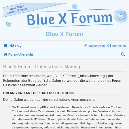
Blue X Forum
FAQ
Registrieren
Anmelden
S
Foren-Übersicht
u
Blue X Forum - Datenschutzerklärung
c
h
Diese Richtlinie beschreibt, wie „Blue X Forum“ („https://bluex.org“) (im
Folgenden „der Betreiber“) die Daten verwendet, die während deines Foren-
e
Besuchs gesammelt werden.
UMFANG UND ART DER DATENSPEICHERUNG
Deine Daten werden auf vier verschiedene Arten gesammelt:
Die Forensoftware phpBB erstellt bei deinem Besuch des Boards mehrere Cookies.
Cookies sind kleine Textdateien, die dein Browser als temporäre Dateien ablegt und
die zwischen den einzelnen Aufrufen des Boards erhalten bleiben. In diesen Cookies
sind die aktuelle ID deiner Sitzung (damit dir alle Seitenaufrufe zugeordnet werden
können), Informationen über die von dir gelesenen Beiträge (zur Markierung dieser
als gelesen/ungelesen; sofern du nicht angemeldet bist) sowie Informationen über