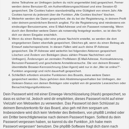
deine Teilnahme an Umfragen (sofern du nicht angemeldet bist) gespeichert. Ferner
werden deine Benutzer-ID, ein Authentifizierungsschlüssel und eine Session-ID
gespeichert. Die Cookies haben standardmäßig eine Gültigkeit von einem Jahr. Alle
Cookies kannst du jederzeit über die Funktion „Alle Cookies löschen“ löschen.
Weiterhin werden die Daten gespeichert, die du bei der Registrierung, in deinem Profil
oder deinem persönlichem Bereich angibst. Für die Registrierung sind mindestens ein
eindeutiger Benutzername, eine E-Mail-Adresse und ein Passwort notwendig. Wenn
durch den Betreiber weitere Daten als notwendig festgelegt wurden, so ist dies für
dich vor deren Eingabe ersichtlich.
Wenn du einen Beitrag oder eine private Nachricht erstellst, so werden die dort
eingegebenen Daten ebenfalls gespeichert. Gleiches gilt, wenn du einen Beitrag als
Entwurf zwischenspeicherst. In diesen Fällen wird auch deine IP-Adresse
gespeichert. Die IP-Adresse wird weiterhin bei folgenden Aktionen gespeichert:
Löschen und Ändern von Beiträgen (dazu zählen Private Nachrichten und
Umfragen), Änderungen an zentralen Profildaten (E-Mail-Adresse, Kontoaktivierung,
Benutzer-Passwort) und gescheiterte Anmeldeversuche. Die von deinem Browser
übermittelte Browser-Kennzeichnung (User Agent) wird nur in der „Wer ist online?“-
Funktion angezeigt und nicht dauerhaft gespeichert.
Schließlich erfordern einzelne Funktionen des Boards, dass weitere Daten
gespeichert werden. Dazu gehören dein Abstimmungsverhalten bei Umfragen, der
Gelesen-Status von deinen Beiträgen oder explizit von dir gesetzte Lesezeichen oder
Benachrichtigungsfunktionen.
Dein Passwort wird mit einer Einwege-Verschlüsselung (Hash) gespeichert, so
dass es sicher ist. Jedoch wird dir empfohlen, dieses Passwort nicht auf einer
Vielzahl von Webseiten zu verwenden. Das Passwort ist dein Schlüssel zu
deinem Benutzerkonto für das Board, also geh mit ihm sorgsam um.
Insbesondere wird dich kein Vertreter des Betreibers, von phpBB Limited oder
ein Dritter berechtigterweise nach deinem Passwort fragen. Solltest du dein
Passwort vergessen haben, so kannst du die Funktion „Ich habe mein
Passwort vergessen“ benutzen. Die phpBB-Software fragt dich dann nach