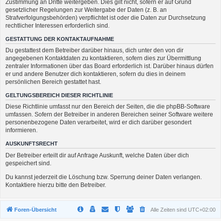
Zustimmung an Dritte weitergeben. Dies gilt nicht, sofern er auf Grund
gesetzlicher Regelungen zur Weitergabe der Daten (z. B. an
Strafverfolgungsbehörden) verpflichtet ist oder die Daten zur Durchsetzung
rechtlicher Interessen erforderlich sind.
GESTATTUNG DER KONTAKTAUFNAHME
Du gestattest dem Betreiber darüber hinaus, dich unter den von dir
angegebenen Kontaktdaten zu kontaktieren, sofern dies zur Übermittlung
zentraler Informationen über das Board erforderlich ist. Darüber hinaus dürfen
er und andere Benutzer dich kontaktieren, sofern du dies in deinem
persönlichen Bereich gestattet hast.
GELTUNGSBEREICH DIESER RICHTLINIE
Diese Richtlinie umfasst nur den Bereich der Seiten, die die phpBB-Software
umfassen. Sofern der Betreiber in anderen Bereichen seiner Software weitere
personenbezogene Daten verarbeitet, wird er dich darüber gesondert
informieren.
AUSKUNFTSRECHT
Der Betreiber erteilt dir auf Anfrage Auskunft, welche Daten über dich
gespeichert sind.
Du kannst jederzeit die Löschung bzw. Sperrung deiner Daten verlangen.
Kontaktiere hierzu bitte den Betreiber.
Foren-Übersicht
Alle Zeiten sind
UTC+02:00