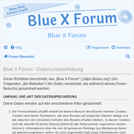
Blue X Forum
FAQ
Registrieren
Anmelden
S
Foren-Übersicht
u
Blue X Forum - Datenschutzerklärung
c
h
Diese Richtlinie beschreibt, wie „Blue X Forum“ („https://bluex.org“) (im
Folgenden „der Betreiber“) die Daten verwendet, die während deines Foren-
e
Besuchs gesammelt werden.
UMFANG UND ART DER DATENSPEICHERUNG
Deine Daten werden auf vier verschiedene Arten gesammelt:
Die Forensoftware phpBB erstellt bei deinem Besuch des Boards mehrere Cookies.
Cookies sind kleine Textdateien, die dein Browser als temporäre Dateien ablegt und
die zwischen den einzelnen Aufrufen des Boards erhalten bleiben. In diesen Cookies
sind die aktuelle ID deiner Sitzung (damit dir alle Seitenaufrufe zugeordnet werden
können), Informationen über die von dir gelesenen Beiträge (zur Markierung dieser
als gelesen/ungelesen; sofern du nicht angemeldet bist) sowie Informationen über