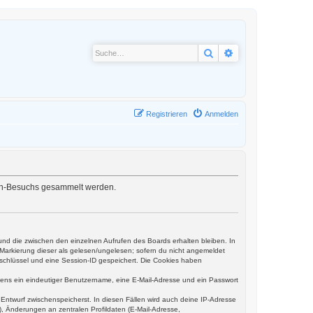
Suche
Erweiterte Suche
Registrieren
Anmelden
oren-Besuchs gesammelt werden.
und die zwischen den einzelnen Aufrufen des Boards erhalten bleiben. In
r Markierung dieser als gelesen/ungelesen; sofern du nicht angemeldet
sschlüssel und eine Session-ID gespeichert. Die Cookies haben
estens ein eindeutiger Benutzername, eine E-Mail-Adresse und ein Passwort
s Entwurf zwischenspeicherst. In diesen Fällen wird auch deine IP-Adresse
, Änderungen an zentralen Profildaten (E-Mail-Adresse,