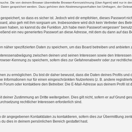
uche. Die von deinem Browser übermittelte Browser-Kennzeichnung (User Agent) wird nur in der „
re Daten gespeichert werden. Dazu gehören dein Abstimmungsverhalten bei Umfragen, der Gelesen
espeichert, so dass es sicher ist. Jedoch wird dir empfohlen, dieses Passwort ni
oard, also geh mit ihm sorgsam um. Insbesondere wird dich kein Vertreter des Betre
essen haben, so kannst du die Funktion „Ich habe mein Passwort vergessen“ benut
ßend ein neu generiertes Passwort an diese Adresse, mit dem du dann auf das Bo
en näher spezifizierten Daten zu speichern, um das Board betreiben und anbieten 
 Interessenabwägung zwischen deinen und seinen Interessen sowie den Interessen D
rowser-Kennung zu speichern, sofern dies zur Gefahrenabwehr oder zur rechtlichen
n zu ermöglichen. Du bist dir daher bewusst, dass die Daten deines Profils und die 
e Informationen nur für einen eingeschränkten Nutzerkreis (z. B. andere registrier
Forum oder kontaktiere den Betreiber. Die E-Mail-Adresse aus deinem Profil ist d
t deiner Zustimmung an Dritte weitergeben. Dies gilt nicht, sofern er auf Grund ge
urchsetzung rechtlicher Interessen erforderlich sind.
 dir angegebenen Kontaktdaten zu kontaktieren, sofern dies zur Übermittlung zentr
 du dies in deinem persönlichen Bereich gestattet hast.