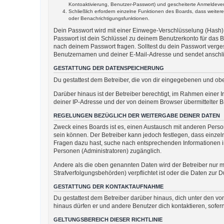
Kontoaktivierung, Benutzer-Passwort) und gescheiterte Anmeldevers
Schließlich erfordern einzelne Funktionen des Boards, dass weite
oder Benachrichtigungsfunktionen.
Dein Passwort wird mit einer Einwege-Verschlüsselung (Hash) g
Passwort ist dein Schlüssel zu deinem Benutzerkonto für das B
nach deinem Passwort fragen. Solltest du dein Passwort verg
Benutzernamen und deiner E-Mail-Adresse und sendet anschlie
GESTATTUNG DER DATENSPEICHERUNG
Du gestattest dem Betreiber, die von dir eingegebenen und ob
Darüber hinaus ist der Betreiber berechtigt, im Rahmen einer
deiner IP-Adresse und der von deinem Browser übermittelter B
REGELUNGEN BEZÜGLICH DER WEITERGABE DEINER DATEN
Zweck eines Boards ist es, einen Austausch mit anderen Persone
sein können. Der Betreiber kann jedoch festlegen, dass einzeln
Fragen dazu hast, suche nach entsprechenden Informationen im 
Personen (Administratoren) zugänglich.
Andere als die oben genannten Daten wird der Betreiber nur mi
Strafverfolgungsbehörden) verpflichtet ist oder die Daten zur D
GESTATTUNG DER KONTAKTAUFNAHME
Du gestattest dem Betreiber darüber hinaus, dich unter den von
hinaus dürfen er und andere Benutzer dich kontaktieren, sofern
GELTUNGSBEREICH DIESER RICHTLINIE