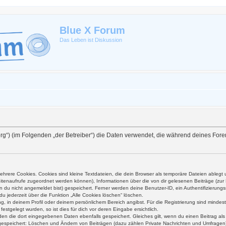
Blue X Forum
Das Leben ist Diskussion
ex.org“) (im Folgenden „der Betreiber“) die Daten verwendet, die während deines F
hrere Cookies. Cookies sind kleine Textdateien, die dein Browser als temporäre Dateien ablegt 
 Seitenaufrufe zugeordnet werden können), Informationen über die von dir gelesenen Beiträge (zu
n du nicht angemeldet bist) gespeichert. Ferner werden deine Benutzer-ID, ein Authentifizierung
du jederzeit über die Funktion „Alle Cookies löschen“ löschen.
ung, in deinem Profil oder deinem persönlichem Bereich angibst. Für die Registrierung sind mind
stgelegt wurden, so ist dies für dich vor deren Eingabe ersichtlich.
rden die dort eingegebenen Daten ebenfalls gespeichert. Gleiches gilt, wenn du einen Beitrag al
n gespeichert: Löschen und Ändern von Beiträgen (dazu zählen Private Nachrichten und Umfragen)