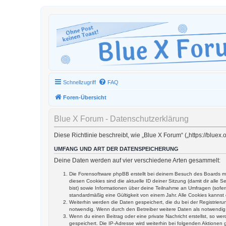
Schnellzugriff
FAQ
Foren-Übersicht
Blue X Forum - Datenschutzerklärung
Diese Richtlinie beschreibt, wie „Blue X Forum“ („https://blu
UMFANG UND ART DER DATENSPEICHERUNG
Deine Daten werden auf vier verschiedene Arten gesammelt:
Die Forensoftware phpBB erstellt bei deinem Besuch des Boards me
diesen Cookies sind die aktuelle ID deiner Sitzung (damit dir alle
bist) sowie Informationen über deine Teilnahme an Umfragen (sofer
standardmäßig eine Gültigkeit von einem Jahr. Alle Cookies kannst 
Weiterhin werden die Daten gespeichert, die du bei der Registrier
notwendig. Wenn durch den Betreiber weitere Daten als notwendig fe
Wenn du einen Beitrag oder eine private Nachricht erstellst, so we
gespeichert. Die IP-Adresse wird weiterhin bei folgenden Aktione