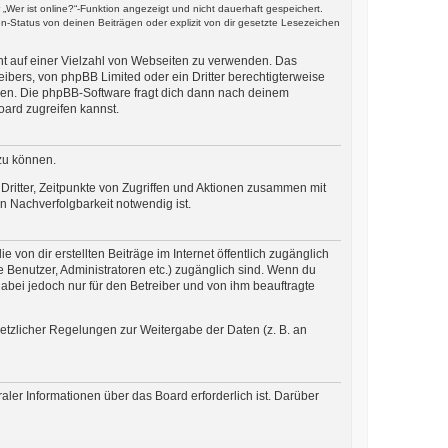
Wer ist online?“-Funktion angezeigt und nicht dauerhaft gespeichert.
-Status von deinen Beiträgen oder explizit von dir gesetzte Lesezeichen
cht auf einer Vielzahl von Webseiten zu verwenden. Das
ibers, von phpBB Limited oder ein Dritter berechtigterweise
zen. Die phpBB-Software fragt dich dann nach deinem
ard zugreifen kannst.
zu können.
ritter, Zeitpunkte von Zugriffen und Aktionen zusammen mit
 Nachverfolgbarkeit notwendig ist.
von dir erstellten Beiträge im Internet öffentlich zugänglich
te Benutzer, Administratoren etc.) zugänglich sind. Wenn du
abei jedoch nur für den Betreiber und von ihm beauftragte
setzlicher Regelungen zur Weitergabe der Daten (z. B. an
aler Informationen über das Board erforderlich ist. Darüber