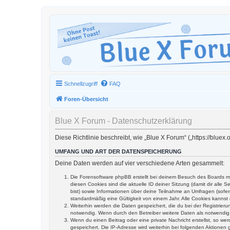
Schnellzugriff
FAQ
Foren-Übersicht
Blue X Forum - Datenschutzerklärung
Diese Richtlinie beschreibt, wie „Blue X Forum“ („https://blu
UMFANG UND ART DER DATENSPEICHERUNG
Deine Daten werden auf vier verschiedene Arten gesammelt:
Die Forensoftware phpBB erstellt bei deinem Besuch des Boards me
diesen Cookies sind die aktuelle ID deiner Sitzung (damit dir alle
bist) sowie Informationen über deine Teilnahme an Umfragen (sofer
standardmäßig eine Gültigkeit von einem Jahr. Alle Cookies kannst 
Weiterhin werden die Daten gespeichert, die du bei der Registrier
notwendig. Wenn durch den Betreiber weitere Daten als notwendig fe
Wenn du einen Beitrag oder eine private Nachricht erstellst, so we
gespeichert. Die IP-Adresse wird weiterhin bei folgenden Aktione