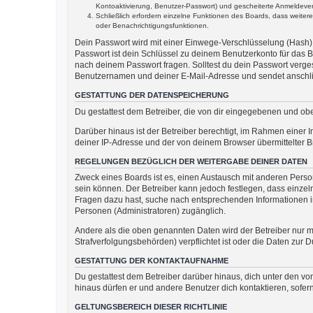
Kontoaktivierung, Benutzer-Passwort) und gescheiterte Anmeldevers
Schließlich erfordern einzelne Funktionen des Boards, dass weite
oder Benachrichtigungsfunktionen.
Dein Passwort wird mit einer Einwege-Verschlüsselung (Hash) g
Passwort ist dein Schlüssel zu deinem Benutzerkonto für das B
nach deinem Passwort fragen. Solltest du dein Passwort verg
Benutzernamen und deiner E-Mail-Adresse und sendet anschlie
GESTATTUNG DER DATENSPEICHERUNG
Du gestattest dem Betreiber, die von dir eingegebenen und ob
Darüber hinaus ist der Betreiber berechtigt, im Rahmen einer
deiner IP-Adresse und der von deinem Browser übermittelter B
REGELUNGEN BEZÜGLICH DER WEITERGABE DEINER DATEN
Zweck eines Boards ist es, einen Austausch mit anderen Persone
sein können. Der Betreiber kann jedoch festlegen, dass einzeln
Fragen dazu hast, suche nach entsprechenden Informationen im 
Personen (Administratoren) zugänglich.
Andere als die oben genannten Daten wird der Betreiber nur mi
Strafverfolgungsbehörden) verpflichtet ist oder die Daten zur D
GESTATTUNG DER KONTAKTAUFNAHME
Du gestattest dem Betreiber darüber hinaus, dich unter den von
hinaus dürfen er und andere Benutzer dich kontaktieren, sofern
GELTUNGSBEREICH DIESER RICHTLINIE