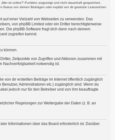
Wer ist online?“-Funktion angezeigt und nicht dauerhaft gespeichert.
-Status von deinen Beiträgen oder explizit von dir gesetzte Lesezeichen
cht auf einer Vielzahl von Webseiten zu verwenden. Das
ibers, von phpBB Limited oder ein Dritter berechtigterweise
zen. Die phpBB-Software fragt dich dann nach deinem
ard zugreifen kannst.
zu können.
ritter, Zeitpunkte von Zugriffen und Aktionen zusammen mit
 Nachverfolgbarkeit notwendig ist.
von dir erstellten Beiträge im Internet öffentlich zugänglich
te Benutzer, Administratoren etc.) zugänglich sind. Wenn du
abei jedoch nur für den Betreiber und von ihm beauftragte
setzlicher Regelungen zur Weitergabe der Daten (z. B. an
aler Informationen über das Board erforderlich ist. Darüber