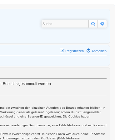
Suche
Erweiterte Suche
Registrieren
Anmelden
oren-Besuchs gesammelt werden.
und die zwischen den einzelnen Aufrufen des Boards erhalten bleiben. In
r Markierung dieser als gelesen/ungelesen; sofern du nicht angemeldet
sschlüssel und eine Session-ID gespeichert. Die Cookies haben
estens ein eindeutiger Benutzername, eine E-Mail-Adresse und ein Passwort
s Entwurf zwischenspeicherst. In diesen Fällen wird auch deine IP-Adresse
, Änderungen an zentralen Profildaten (E-Mail-Adresse,