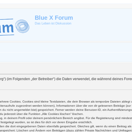
Blue X Forum
Das Leben ist Diskussion
ex.org“) (im Folgenden „der Betreiber“) die Daten verwendet, die während deines F
hrere Cookies. Cookies sind kleine Textdateien, die dein Browser als temporäre Dateien ablegt 
 Seitenaufrufe zugeordnet werden können), Informationen über die von dir gelesenen Beiträge (zu
n du nicht angemeldet bist) gespeichert. Ferner werden deine Benutzer-ID, ein Authentifizierung
du jederzeit über die Funktion „Alle Cookies löschen“ löschen.
ung, in deinem Profil oder deinem persönlichem Bereich angibst. Für die Registrierung sind mind
stgelegt wurden, so ist dies für dich vor deren Eingabe ersichtlich.
rden die dort eingegebenen Daten ebenfalls gespeichert. Gleiches gilt, wenn du einen Beitrag al
n gespeichert: Löschen und Ändern von Beiträgen (dazu zählen Private Nachrichten und Umfragen)