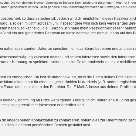
uche. Die von deinem Browser übermittelte Browser-Kennzeichnung (User Agent) wird nur in der „
re Daten gespeichert werden. Dazu gehören dein Abstimmungsverhalten bei Umfragen, der Gelesen
espeichert, so dass es sicher ist. Jedoch wird dir empfohlen, dieses Passwort ni
oard, also geh mit ihm sorgsam um. Insbesondere wird dich kein Vertreter des Betre
essen haben, so kannst du die Funktion „Ich habe mein Passwort vergessen“ benut
ßend ein neu generiertes Passwort an diese Adresse, mit dem du dann auf das Bo
en näher spezifizierten Daten zu speichern, um das Board betreiben und anbieten 
 Interessenabwägung zwischen deinen und seinen Interessen sowie den Interessen D
rowser-Kennung zu speichern, sofern dies zur Gefahrenabwehr oder zur rechtlichen
n zu ermöglichen. Du bist dir daher bewusst, dass die Daten deines Profils und die 
e Informationen nur für einen eingeschränkten Nutzerkreis (z. B. andere registrier
Forum oder kontaktiere den Betreiber. Die E-Mail-Adresse aus deinem Profil ist d
t deiner Zustimmung an Dritte weitergeben. Dies gilt nicht, sofern er auf Grund ge
urchsetzung rechtlicher Interessen erforderlich sind.
 dir angegebenen Kontaktdaten zu kontaktieren, sofern dies zur Übermittlung zentr
 du dies in deinem persönlichen Bereich gestattet hast.