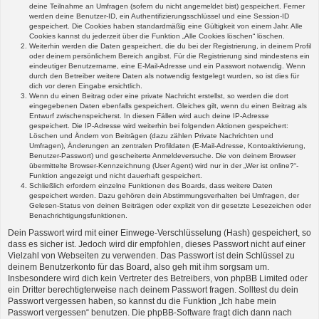
deine Teilnahme an Umfragen (sofern du nicht angemeldet bist) gespeichert. Ferner
werden deine Benutzer-ID, ein Authentifizierungsschlüssel und eine Session-ID
gespeichert. Die Cookies haben standardmäßig eine Gültigkeit von einem Jahr. Alle
Cookies kannst du jederzeit über die Funktion „Alle Cookies löschen“ löschen.
Weiterhin werden die Daten gespeichert, die du bei der Registrierung, in deinem Profil
oder deinem persönlichem Bereich angibst. Für die Registrierung sind mindestens ein
eindeutiger Benutzername, eine E-Mail-Adresse und ein Passwort notwendig. Wenn
durch den Betreiber weitere Daten als notwendig festgelegt wurden, so ist dies für
dich vor deren Eingabe ersichtlich.
Wenn du einen Beitrag oder eine private Nachricht erstellst, so werden die dort
eingegebenen Daten ebenfalls gespeichert. Gleiches gilt, wenn du einen Beitrag als
Entwurf zwischenspeicherst. In diesen Fällen wird auch deine IP-Adresse
gespeichert. Die IP-Adresse wird weiterhin bei folgenden Aktionen gespeichert:
Löschen und Ändern von Beiträgen (dazu zählen Private Nachrichten und
Umfragen), Änderungen an zentralen Profildaten (E-Mail-Adresse, Kontoaktivierung,
Benutzer-Passwort) und gescheiterte Anmeldeversuche. Die von deinem Browser
übermittelte Browser-Kennzeichnung (User Agent) wird nur in der „Wer ist online?“-
Funktion angezeigt und nicht dauerhaft gespeichert.
Schließlich erfordern einzelne Funktionen des Boards, dass weitere Daten
gespeichert werden. Dazu gehören dein Abstimmungsverhalten bei Umfragen, der
Gelesen-Status von deinen Beiträgen oder explizit von dir gesetzte Lesezeichen oder
Benachrichtigungsfunktionen.
Dein Passwort wird mit einer Einwege-Verschlüsselung (Hash) gespeichert, so
dass es sicher ist. Jedoch wird dir empfohlen, dieses Passwort nicht auf einer
Vielzahl von Webseiten zu verwenden. Das Passwort ist dein Schlüssel zu
deinem Benutzerkonto für das Board, also geh mit ihm sorgsam um.
Insbesondere wird dich kein Vertreter des Betreibers, von phpBB Limited oder
ein Dritter berechtigterweise nach deinem Passwort fragen. Solltest du dein
Passwort vergessen haben, so kannst du die Funktion „Ich habe mein
Passwort vergessen“ benutzen. Die phpBB-Software fragt dich dann nach