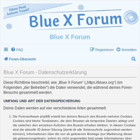
Blue X Forum
FAQ
Registrieren
Anmelden
S
Foren-Übersicht
u
Blue X Forum - Datenschutzerklärung
c
h
Diese Richtlinie beschreibt, wie „Blue X Forum“ („https://bluex.org“) (im
Folgenden „der Betreiber“) die Daten verwendet, die während deines Foren-
e
Besuchs gesammelt werden.
UMFANG UND ART DER DATENSPEICHERUNG
Deine Daten werden auf vier verschiedene Arten gesammelt:
Die Forensoftware phpBB erstellt bei deinem Besuch des Boards mehrere Cookies.
Cookies sind kleine Textdateien, die dein Browser als temporäre Dateien ablegt und
die zwischen den einzelnen Aufrufen des Boards erhalten bleiben. In diesen Cookies
sind die aktuelle ID deiner Sitzung (damit dir alle Seitenaufrufe zugeordnet werden
können), Informationen über die von dir gelesenen Beiträge (zur Markierung dieser
als gelesen/ungelesen; sofern du nicht angemeldet bist) sowie Informationen über