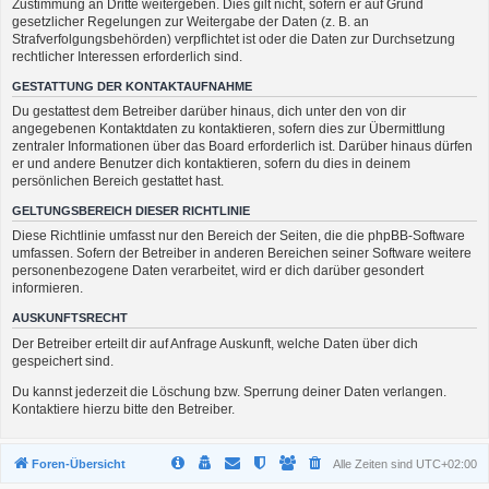
Zustimmung an Dritte weitergeben. Dies gilt nicht, sofern er auf Grund
gesetzlicher Regelungen zur Weitergabe der Daten (z. B. an
Strafverfolgungsbehörden) verpflichtet ist oder die Daten zur Durchsetzung
rechtlicher Interessen erforderlich sind.
GESTATTUNG DER KONTAKTAUFNAHME
Du gestattest dem Betreiber darüber hinaus, dich unter den von dir
angegebenen Kontaktdaten zu kontaktieren, sofern dies zur Übermittlung
zentraler Informationen über das Board erforderlich ist. Darüber hinaus dürfen
er und andere Benutzer dich kontaktieren, sofern du dies in deinem
persönlichen Bereich gestattet hast.
GELTUNGSBEREICH DIESER RICHTLINIE
Diese Richtlinie umfasst nur den Bereich der Seiten, die die phpBB-Software
umfassen. Sofern der Betreiber in anderen Bereichen seiner Software weitere
personenbezogene Daten verarbeitet, wird er dich darüber gesondert
informieren.
AUSKUNFTSRECHT
Der Betreiber erteilt dir auf Anfrage Auskunft, welche Daten über dich
gespeichert sind.
Du kannst jederzeit die Löschung bzw. Sperrung deiner Daten verlangen.
Kontaktiere hierzu bitte den Betreiber.
Foren-Übersicht
Alle Zeiten sind
UTC+02:00