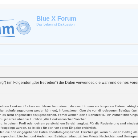
Blue X Forum
Das Leben ist Diskussion
ex.org“) (im Folgenden „der Betreiber“) die Daten verwendet, die während deines F
hrere Cookies. Cookies sind kleine Textdateien, die dein Browser als temporäre Dateien ablegt 
 Seitenaufrufe zugeordnet werden können), Informationen über die von dir gelesenen Beiträge (zu
n du nicht angemeldet bist) gespeichert. Ferner werden deine Benutzer-ID, ein Authentifizierung
du jederzeit über die Funktion „Alle Cookies löschen“ löschen.
ung, in deinem Profil oder deinem persönlichem Bereich angibst. Für die Registrierung sind mind
stgelegt wurden, so ist dies für dich vor deren Eingabe ersichtlich.
rden die dort eingegebenen Daten ebenfalls gespeichert. Gleiches gilt, wenn du einen Beitrag al
n gespeichert: Löschen und Ändern von Beiträgen (dazu zählen Private Nachrichten und Umfragen)