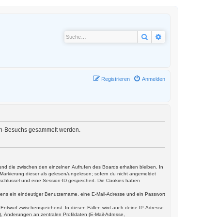
Suche
Erweiterte Suche
Registrieren
Anmelden
oren-Besuchs gesammelt werden.
und die zwischen den einzelnen Aufrufen des Boards erhalten bleiben. In
r Markierung dieser als gelesen/ungelesen; sofern du nicht angemeldet
sschlüssel und eine Session-ID gespeichert. Die Cookies haben
estens ein eindeutiger Benutzername, eine E-Mail-Adresse und ein Passwort
s Entwurf zwischenspeicherst. In diesen Fällen wird auch deine IP-Adresse
, Änderungen an zentralen Profildaten (E-Mail-Adresse,