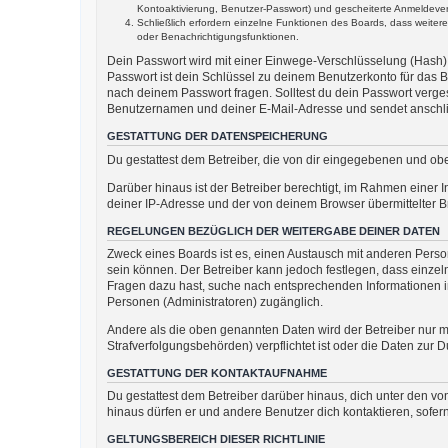
Kontoaktivierung, Benutzer-Passwort) und gescheiterte Anmeldevers
Schließlich erfordern einzelne Funktionen des Boards, dass weite
oder Benachrichtigungsfunktionen.
Dein Passwort wird mit einer Einwege-Verschlüsselung (Hash) g
Passwort ist dein Schlüssel zu deinem Benutzerkonto für das B
nach deinem Passwort fragen. Solltest du dein Passwort verg
Benutzernamen und deiner E-Mail-Adresse und sendet anschlie
GESTATTUNG DER DATENSPEICHERUNG
Du gestattest dem Betreiber, die von dir eingegebenen und ob
Darüber hinaus ist der Betreiber berechtigt, im Rahmen einer
deiner IP-Adresse und der von deinem Browser übermittelter B
REGELUNGEN BEZÜGLICH DER WEITERGABE DEINER DATEN
Zweck eines Boards ist es, einen Austausch mit anderen Persone
sein können. Der Betreiber kann jedoch festlegen, dass einzeln
Fragen dazu hast, suche nach entsprechenden Informationen im 
Personen (Administratoren) zugänglich.
Andere als die oben genannten Daten wird der Betreiber nur mi
Strafverfolgungsbehörden) verpflichtet ist oder die Daten zur D
GESTATTUNG DER KONTAKTAUFNAHME
Du gestattest dem Betreiber darüber hinaus, dich unter den von
hinaus dürfen er und andere Benutzer dich kontaktieren, sofern
GELTUNGSBEREICH DIESER RICHTLINIE