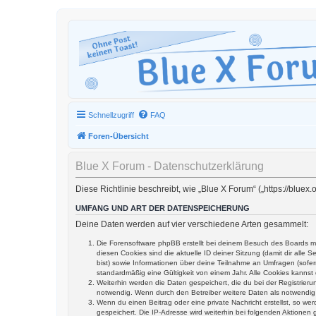
Schnellzugriff
FAQ
Foren-Übersicht
Blue X Forum - Datenschutzerklärung
Diese Richtlinie beschreibt, wie „Blue X Forum“ („https://blu
UMFANG UND ART DER DATENSPEICHERUNG
Deine Daten werden auf vier verschiedene Arten gesammelt:
Die Forensoftware phpBB erstellt bei deinem Besuch des Boards me
diesen Cookies sind die aktuelle ID deiner Sitzung (damit dir alle
bist) sowie Informationen über deine Teilnahme an Umfragen (sofer
standardmäßig eine Gültigkeit von einem Jahr. Alle Cookies kannst 
Weiterhin werden die Daten gespeichert, die du bei der Registrier
notwendig. Wenn durch den Betreiber weitere Daten als notwendig fe
Wenn du einen Beitrag oder eine private Nachricht erstellst, so we
gespeichert. Die IP-Adresse wird weiterhin bei folgenden Aktione