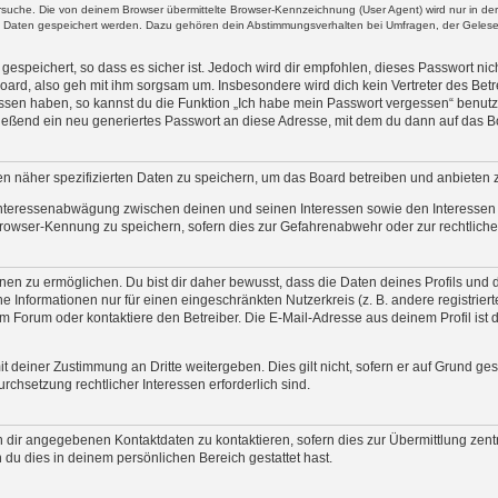
uche. Die von deinem Browser übermittelte Browser-Kennzeichnung (User Agent) wird nur in der „
re Daten gespeichert werden. Dazu gehören dein Abstimmungsverhalten bei Umfragen, der Gelesen
espeichert, so dass es sicher ist. Jedoch wird dir empfohlen, dieses Passwort ni
oard, also geh mit ihm sorgsam um. Insbesondere wird dich kein Vertreter des Betre
essen haben, so kannst du die Funktion „Ich habe mein Passwort vergessen“ benut
ßend ein neu generiertes Passwort an diese Adresse, mit dem du dann auf das Bo
en näher spezifizierten Daten zu speichern, um das Board betreiben und anbieten 
 Interessenabwägung zwischen deinen und seinen Interessen sowie den Interessen D
rowser-Kennung zu speichern, sofern dies zur Gefahrenabwehr oder zur rechtlichen
n zu ermöglichen. Du bist dir daher bewusst, dass die Daten deines Profils und die 
e Informationen nur für einen eingeschränkten Nutzerkreis (z. B. andere registrier
Forum oder kontaktiere den Betreiber. Die E-Mail-Adresse aus deinem Profil ist d
t deiner Zustimmung an Dritte weitergeben. Dies gilt nicht, sofern er auf Grund ge
urchsetzung rechtlicher Interessen erforderlich sind.
 dir angegebenen Kontaktdaten zu kontaktieren, sofern dies zur Übermittlung zentr
 du dies in deinem persönlichen Bereich gestattet hast.