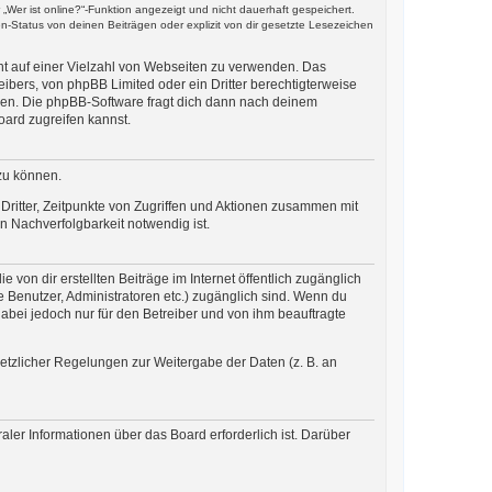
Wer ist online?“-Funktion angezeigt und nicht dauerhaft gespeichert.
-Status von deinen Beiträgen oder explizit von dir gesetzte Lesezeichen
cht auf einer Vielzahl von Webseiten zu verwenden. Das
ibers, von phpBB Limited oder ein Dritter berechtigterweise
zen. Die phpBB-Software fragt dich dann nach deinem
ard zugreifen kannst.
zu können.
ritter, Zeitpunkte von Zugriffen und Aktionen zusammen mit
 Nachverfolgbarkeit notwendig ist.
von dir erstellten Beiträge im Internet öffentlich zugänglich
te Benutzer, Administratoren etc.) zugänglich sind. Wenn du
abei jedoch nur für den Betreiber und von ihm beauftragte
setzlicher Regelungen zur Weitergabe der Daten (z. B. an
aler Informationen über das Board erforderlich ist. Darüber