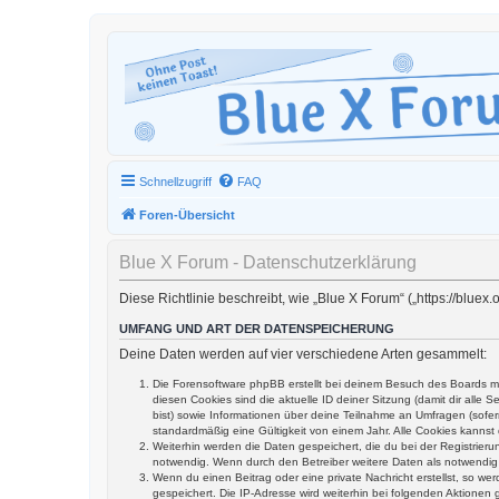
Schnellzugriff
FAQ
Foren-Übersicht
Blue X Forum - Datenschutzerklärung
Diese Richtlinie beschreibt, wie „Blue X Forum“ („https://blu
UMFANG UND ART DER DATENSPEICHERUNG
Deine Daten werden auf vier verschiedene Arten gesammelt:
Die Forensoftware phpBB erstellt bei deinem Besuch des Boards me
diesen Cookies sind die aktuelle ID deiner Sitzung (damit dir alle
bist) sowie Informationen über deine Teilnahme an Umfragen (sofer
standardmäßig eine Gültigkeit von einem Jahr. Alle Cookies kannst 
Weiterhin werden die Daten gespeichert, die du bei der Registrier
notwendig. Wenn durch den Betreiber weitere Daten als notwendig fe
Wenn du einen Beitrag oder eine private Nachricht erstellst, so we
gespeichert. Die IP-Adresse wird weiterhin bei folgenden Aktione