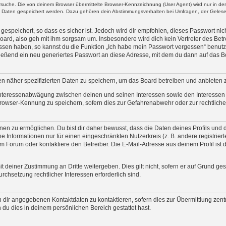
uche. Die von deinem Browser übermittelte Browser-Kennzeichnung (User Agent) wird nur in der „
re Daten gespeichert werden. Dazu gehören dein Abstimmungsverhalten bei Umfragen, der Gelesen
espeichert, so dass es sicher ist. Jedoch wird dir empfohlen, dieses Passwort ni
oard, also geh mit ihm sorgsam um. Insbesondere wird dich kein Vertreter des Betre
essen haben, so kannst du die Funktion „Ich habe mein Passwort vergessen“ benut
ßend ein neu generiertes Passwort an diese Adresse, mit dem du dann auf das Bo
en näher spezifizierten Daten zu speichern, um das Board betreiben und anbieten 
 Interessenabwägung zwischen deinen und seinen Interessen sowie den Interessen D
rowser-Kennung zu speichern, sofern dies zur Gefahrenabwehr oder zur rechtlichen
n zu ermöglichen. Du bist dir daher bewusst, dass die Daten deines Profils und die 
e Informationen nur für einen eingeschränkten Nutzerkreis (z. B. andere registrier
Forum oder kontaktiere den Betreiber. Die E-Mail-Adresse aus deinem Profil ist d
t deiner Zustimmung an Dritte weitergeben. Dies gilt nicht, sofern er auf Grund ge
urchsetzung rechtlicher Interessen erforderlich sind.
 dir angegebenen Kontaktdaten zu kontaktieren, sofern dies zur Übermittlung zentr
 du dies in deinem persönlichen Bereich gestattet hast.