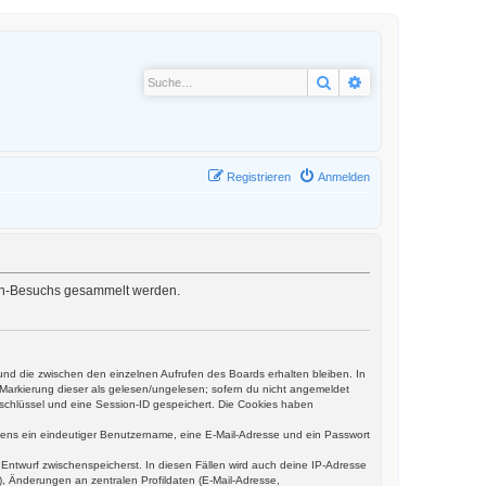
Suche
Erweiterte Suche
Registrieren
Anmelden
oren-Besuchs gesammelt werden.
und die zwischen den einzelnen Aufrufen des Boards erhalten bleiben. In
r Markierung dieser als gelesen/ungelesen; sofern du nicht angemeldet
sschlüssel und eine Session-ID gespeichert. Die Cookies haben
estens ein eindeutiger Benutzername, eine E-Mail-Adresse und ein Passwort
s Entwurf zwischenspeicherst. In diesen Fällen wird auch deine IP-Adresse
, Änderungen an zentralen Profildaten (E-Mail-Adresse,