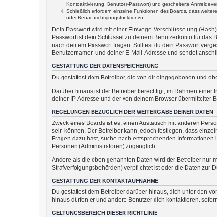
Kontoaktivierung, Benutzer-Passwort) und gescheiterte Anmeldevers
Schließlich erfordern einzelne Funktionen des Boards, dass weite
oder Benachrichtigungsfunktionen.
Dein Passwort wird mit einer Einwege-Verschlüsselung (Hash) g
Passwort ist dein Schlüssel zu deinem Benutzerkonto für das B
nach deinem Passwort fragen. Solltest du dein Passwort verg
Benutzernamen und deiner E-Mail-Adresse und sendet anschlie
GESTATTUNG DER DATENSPEICHERUNG
Du gestattest dem Betreiber, die von dir eingegebenen und ob
Darüber hinaus ist der Betreiber berechtigt, im Rahmen einer
deiner IP-Adresse und der von deinem Browser übermittelter B
REGELUNGEN BEZÜGLICH DER WEITERGABE DEINER DATEN
Zweck eines Boards ist es, einen Austausch mit anderen Persone
sein können. Der Betreiber kann jedoch festlegen, dass einzeln
Fragen dazu hast, suche nach entsprechenden Informationen im 
Personen (Administratoren) zugänglich.
Andere als die oben genannten Daten wird der Betreiber nur mi
Strafverfolgungsbehörden) verpflichtet ist oder die Daten zur D
GESTATTUNG DER KONTAKTAUFNAHME
Du gestattest dem Betreiber darüber hinaus, dich unter den von
hinaus dürfen er und andere Benutzer dich kontaktieren, sofern
GELTUNGSBEREICH DIESER RICHTLINIE