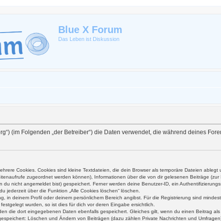
Blue X Forum
Das Leben ist Diskussion
ex.org“) (im Folgenden „der Betreiber“) die Daten verwendet, die während deines F
hrere Cookies. Cookies sind kleine Textdateien, die dein Browser als temporäre Dateien ablegt 
 Seitenaufrufe zugeordnet werden können), Informationen über die von dir gelesenen Beiträge (zu
n du nicht angemeldet bist) gespeichert. Ferner werden deine Benutzer-ID, ein Authentifizierung
du jederzeit über die Funktion „Alle Cookies löschen“ löschen.
ung, in deinem Profil oder deinem persönlichem Bereich angibst. Für die Registrierung sind mind
stgelegt wurden, so ist dies für dich vor deren Eingabe ersichtlich.
rden die dort eingegebenen Daten ebenfalls gespeichert. Gleiches gilt, wenn du einen Beitrag al
n gespeichert: Löschen und Ändern von Beiträgen (dazu zählen Private Nachrichten und Umfragen)