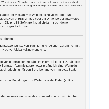
Wer ist online?“-Funktion angezeigt und nicht dauerhaft gespeichert.
-Status von deinen Beiträgen oder explizit von dir gesetzte Lesezeichen
cht auf einer Vielzahl von Webseiten zu verwenden. Das
ibers, von phpBB Limited oder ein Dritter berechtigterweise
zen. Die phpBB-Software fragt dich dann nach deinem
ard zugreifen kannst.
zu können.
ritter, Zeitpunkte von Zugriffen und Aktionen zusammen mit
 Nachverfolgbarkeit notwendig ist.
von dir erstellten Beiträge im Internet öffentlich zugänglich
te Benutzer, Administratoren etc.) zugänglich sind. Wenn du
abei jedoch nur für den Betreiber und von ihm beauftragte
setzlicher Regelungen zur Weitergabe der Daten (z. B. an
aler Informationen über das Board erforderlich ist. Darüber