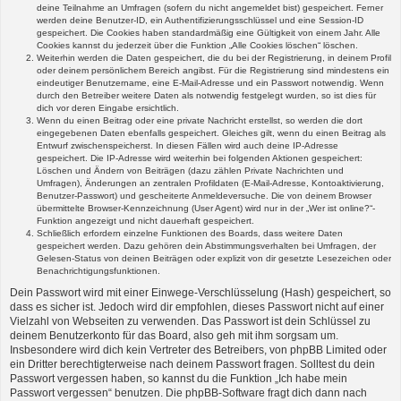
deine Teilnahme an Umfragen (sofern du nicht angemeldet bist) gespeichert. Ferner
werden deine Benutzer-ID, ein Authentifizierungsschlüssel und eine Session-ID
gespeichert. Die Cookies haben standardmäßig eine Gültigkeit von einem Jahr. Alle
Cookies kannst du jederzeit über die Funktion „Alle Cookies löschen“ löschen.
Weiterhin werden die Daten gespeichert, die du bei der Registrierung, in deinem Profil
oder deinem persönlichem Bereich angibst. Für die Registrierung sind mindestens ein
eindeutiger Benutzername, eine E-Mail-Adresse und ein Passwort notwendig. Wenn
durch den Betreiber weitere Daten als notwendig festgelegt wurden, so ist dies für
dich vor deren Eingabe ersichtlich.
Wenn du einen Beitrag oder eine private Nachricht erstellst, so werden die dort
eingegebenen Daten ebenfalls gespeichert. Gleiches gilt, wenn du einen Beitrag als
Entwurf zwischenspeicherst. In diesen Fällen wird auch deine IP-Adresse
gespeichert. Die IP-Adresse wird weiterhin bei folgenden Aktionen gespeichert:
Löschen und Ändern von Beiträgen (dazu zählen Private Nachrichten und
Umfragen), Änderungen an zentralen Profildaten (E-Mail-Adresse, Kontoaktivierung,
Benutzer-Passwort) und gescheiterte Anmeldeversuche. Die von deinem Browser
übermittelte Browser-Kennzeichnung (User Agent) wird nur in der „Wer ist online?“-
Funktion angezeigt und nicht dauerhaft gespeichert.
Schließlich erfordern einzelne Funktionen des Boards, dass weitere Daten
gespeichert werden. Dazu gehören dein Abstimmungsverhalten bei Umfragen, der
Gelesen-Status von deinen Beiträgen oder explizit von dir gesetzte Lesezeichen oder
Benachrichtigungsfunktionen.
Dein Passwort wird mit einer Einwege-Verschlüsselung (Hash) gespeichert, so
dass es sicher ist. Jedoch wird dir empfohlen, dieses Passwort nicht auf einer
Vielzahl von Webseiten zu verwenden. Das Passwort ist dein Schlüssel zu
deinem Benutzerkonto für das Board, also geh mit ihm sorgsam um.
Insbesondere wird dich kein Vertreter des Betreibers, von phpBB Limited oder
ein Dritter berechtigterweise nach deinem Passwort fragen. Solltest du dein
Passwort vergessen haben, so kannst du die Funktion „Ich habe mein
Passwort vergessen“ benutzen. Die phpBB-Software fragt dich dann nach