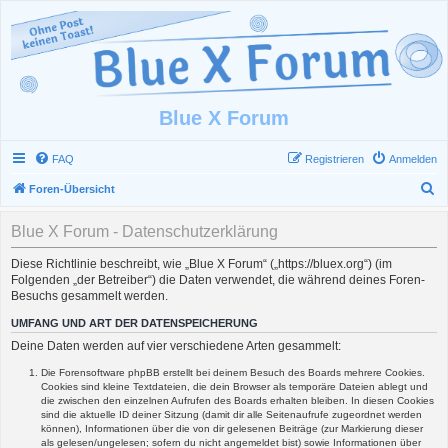
Blue X Forum
FAQ
Registrieren
Anmelden
S
Foren-Übersicht
u
Blue X Forum - Datenschutzerklärung
c
h
Diese Richtlinie beschreibt, wie „Blue X Forum“ („https://bluex.org“) (im
Folgenden „der Betreiber“) die Daten verwendet, die während deines Foren-
e
Besuchs gesammelt werden.
UMFANG UND ART DER DATENSPEICHERUNG
Deine Daten werden auf vier verschiedene Arten gesammelt:
Die Forensoftware phpBB erstellt bei deinem Besuch des Boards mehrere Cookies.
Cookies sind kleine Textdateien, die dein Browser als temporäre Dateien ablegt und
die zwischen den einzelnen Aufrufen des Boards erhalten bleiben. In diesen Cookies
sind die aktuelle ID deiner Sitzung (damit dir alle Seitenaufrufe zugeordnet werden
können), Informationen über die von dir gelesenen Beiträge (zur Markierung dieser
als gelesen/ungelesen; sofern du nicht angemeldet bist) sowie Informationen über