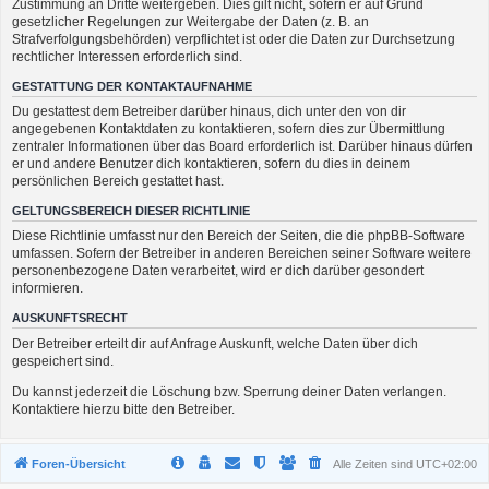
Zustimmung an Dritte weitergeben. Dies gilt nicht, sofern er auf Grund
gesetzlicher Regelungen zur Weitergabe der Daten (z. B. an
Strafverfolgungsbehörden) verpflichtet ist oder die Daten zur Durchsetzung
rechtlicher Interessen erforderlich sind.
GESTATTUNG DER KONTAKTAUFNAHME
Du gestattest dem Betreiber darüber hinaus, dich unter den von dir
angegebenen Kontaktdaten zu kontaktieren, sofern dies zur Übermittlung
zentraler Informationen über das Board erforderlich ist. Darüber hinaus dürfen
er und andere Benutzer dich kontaktieren, sofern du dies in deinem
persönlichen Bereich gestattet hast.
GELTUNGSBEREICH DIESER RICHTLINIE
Diese Richtlinie umfasst nur den Bereich der Seiten, die die phpBB-Software
umfassen. Sofern der Betreiber in anderen Bereichen seiner Software weitere
personenbezogene Daten verarbeitet, wird er dich darüber gesondert
informieren.
AUSKUNFTSRECHT
Der Betreiber erteilt dir auf Anfrage Auskunft, welche Daten über dich
gespeichert sind.
Du kannst jederzeit die Löschung bzw. Sperrung deiner Daten verlangen.
Kontaktiere hierzu bitte den Betreiber.
Foren-Übersicht
Alle Zeiten sind
UTC+02:00