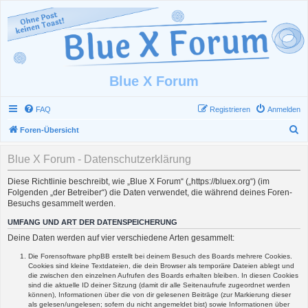
Blue X Forum
FAQ
Registrieren
Anmelden
S
Foren-Übersicht
u
Blue X Forum - Datenschutzerklärung
c
h
Diese Richtlinie beschreibt, wie „Blue X Forum“ („https://bluex.org“) (im
Folgenden „der Betreiber“) die Daten verwendet, die während deines Foren-
e
Besuchs gesammelt werden.
UMFANG UND ART DER DATENSPEICHERUNG
Deine Daten werden auf vier verschiedene Arten gesammelt:
Die Forensoftware phpBB erstellt bei deinem Besuch des Boards mehrere Cookies.
Cookies sind kleine Textdateien, die dein Browser als temporäre Dateien ablegt und
die zwischen den einzelnen Aufrufen des Boards erhalten bleiben. In diesen Cookies
sind die aktuelle ID deiner Sitzung (damit dir alle Seitenaufrufe zugeordnet werden
können), Informationen über die von dir gelesenen Beiträge (zur Markierung dieser
als gelesen/ungelesen; sofern du nicht angemeldet bist) sowie Informationen über