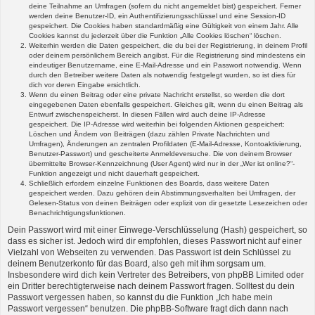
deine Teilnahme an Umfragen (sofern du nicht angemeldet bist) gespeichert. Ferner
werden deine Benutzer-ID, ein Authentifizierungsschlüssel und eine Session-ID
gespeichert. Die Cookies haben standardmäßig eine Gültigkeit von einem Jahr. Alle
Cookies kannst du jederzeit über die Funktion „Alle Cookies löschen“ löschen.
Weiterhin werden die Daten gespeichert, die du bei der Registrierung, in deinem Profil
oder deinem persönlichem Bereich angibst. Für die Registrierung sind mindestens ein
eindeutiger Benutzername, eine E-Mail-Adresse und ein Passwort notwendig. Wenn
durch den Betreiber weitere Daten als notwendig festgelegt wurden, so ist dies für
dich vor deren Eingabe ersichtlich.
Wenn du einen Beitrag oder eine private Nachricht erstellst, so werden die dort
eingegebenen Daten ebenfalls gespeichert. Gleiches gilt, wenn du einen Beitrag als
Entwurf zwischenspeicherst. In diesen Fällen wird auch deine IP-Adresse
gespeichert. Die IP-Adresse wird weiterhin bei folgenden Aktionen gespeichert:
Löschen und Ändern von Beiträgen (dazu zählen Private Nachrichten und
Umfragen), Änderungen an zentralen Profildaten (E-Mail-Adresse, Kontoaktivierung,
Benutzer-Passwort) und gescheiterte Anmeldeversuche. Die von deinem Browser
übermittelte Browser-Kennzeichnung (User Agent) wird nur in der „Wer ist online?“-
Funktion angezeigt und nicht dauerhaft gespeichert.
Schließlich erfordern einzelne Funktionen des Boards, dass weitere Daten
gespeichert werden. Dazu gehören dein Abstimmungsverhalten bei Umfragen, der
Gelesen-Status von deinen Beiträgen oder explizit von dir gesetzte Lesezeichen oder
Benachrichtigungsfunktionen.
Dein Passwort wird mit einer Einwege-Verschlüsselung (Hash) gespeichert, so
dass es sicher ist. Jedoch wird dir empfohlen, dieses Passwort nicht auf einer
Vielzahl von Webseiten zu verwenden. Das Passwort ist dein Schlüssel zu
deinem Benutzerkonto für das Board, also geh mit ihm sorgsam um.
Insbesondere wird dich kein Vertreter des Betreibers, von phpBB Limited oder
ein Dritter berechtigterweise nach deinem Passwort fragen. Solltest du dein
Passwort vergessen haben, so kannst du die Funktion „Ich habe mein
Passwort vergessen“ benutzen. Die phpBB-Software fragt dich dann nach