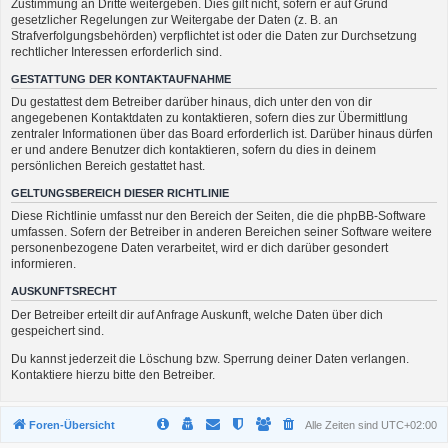
Zustimmung an Dritte weitergeben. Dies gilt nicht, sofern er auf Grund
gesetzlicher Regelungen zur Weitergabe der Daten (z. B. an
Strafverfolgungsbehörden) verpflichtet ist oder die Daten zur Durchsetzung
rechtlicher Interessen erforderlich sind.
GESTATTUNG DER KONTAKTAUFNAHME
Du gestattest dem Betreiber darüber hinaus, dich unter den von dir
angegebenen Kontaktdaten zu kontaktieren, sofern dies zur Übermittlung
zentraler Informationen über das Board erforderlich ist. Darüber hinaus dürfen
er und andere Benutzer dich kontaktieren, sofern du dies in deinem
persönlichen Bereich gestattet hast.
GELTUNGSBEREICH DIESER RICHTLINIE
Diese Richtlinie umfasst nur den Bereich der Seiten, die die phpBB-Software
umfassen. Sofern der Betreiber in anderen Bereichen seiner Software weitere
personenbezogene Daten verarbeitet, wird er dich darüber gesondert
informieren.
AUSKUNFTSRECHT
Der Betreiber erteilt dir auf Anfrage Auskunft, welche Daten über dich
gespeichert sind.
Du kannst jederzeit die Löschung bzw. Sperrung deiner Daten verlangen.
Kontaktiere hierzu bitte den Betreiber.
Foren-Übersicht
Alle Zeiten sind
UTC+02:00