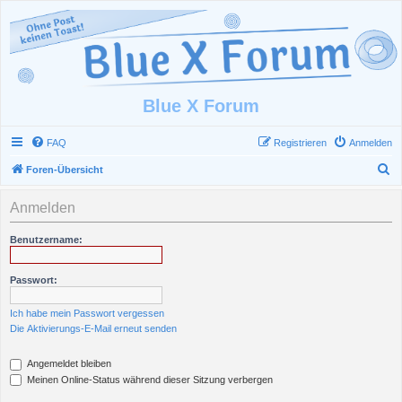
Blue X Forum
FAQ
Registrieren
Anmelden
S
Foren-Übersicht
u
Anmelden
c
h
Benutzername:
e
Passwort:
Ich habe mein Passwort vergessen
Die Aktivierungs-E-Mail erneut senden
Angemeldet bleiben
Meinen Online-Status während dieser Sitzung verbergen