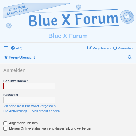
Blue X Forum
FAQ
Registrieren
Anmelden
S
Foren-Übersicht
u
Anmelden
c
h
Benutzername:
e
Passwort:
Ich habe mein Passwort vergessen
Die Aktivierungs-E-Mail erneut senden
Angemeldet bleiben
Meinen Online-Status während dieser Sitzung verbergen