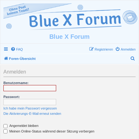
Blue X Forum
FAQ
Registrieren
Anmelden
S
Foren-Übersicht
u
Anmelden
c
h
Benutzername:
e
Passwort:
Ich habe mein Passwort vergessen
Die Aktivierungs-E-Mail erneut senden
Angemeldet bleiben
Meinen Online-Status während dieser Sitzung verbergen