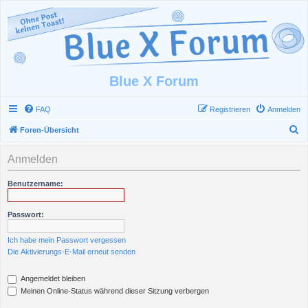
Blue X Forum
FAQ
Registrieren
Anmelden
S
Foren-Übersicht
u
Anmelden
c
h
Benutzername:
e
Passwort:
Ich habe mein Passwort vergessen
Die Aktivierungs-E-Mail erneut senden
Angemeldet bleiben
Meinen Online-Status während dieser Sitzung verbergen