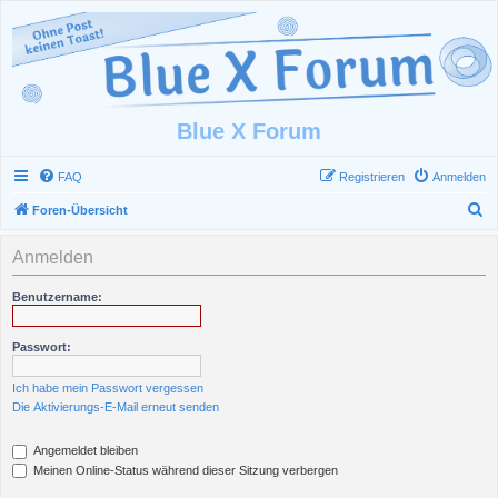
Blue X Forum
FAQ
Registrieren
Anmelden
S
Foren-Übersicht
u
Anmelden
c
h
Benutzername:
e
Passwort:
Ich habe mein Passwort vergessen
Die Aktivierungs-E-Mail erneut senden
Angemeldet bleiben
Meinen Online-Status während dieser Sitzung verbergen