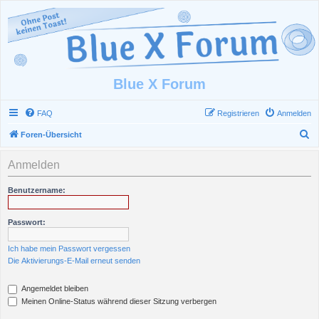
Blue X Forum
FAQ
Registrieren
Anmelden
S
Foren-Übersicht
u
Anmelden
c
h
Benutzername:
e
Passwort:
Ich habe mein Passwort vergessen
Die Aktivierungs-E-Mail erneut senden
Angemeldet bleiben
Meinen Online-Status während dieser Sitzung verbergen