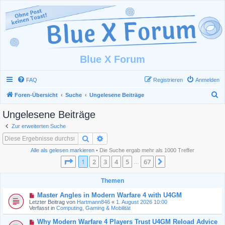
Blue X Forum
FAQ
Registrieren
Anmelden
S
Foren-Übersicht
Suche
Ungelesene Beiträge
u
Ungelesene Beiträge
c
Zur erweiterten Suche
h
Suche
Erweiterte Suche
e
Alle als gelesen markieren
• Die Suche ergab mehr als 1000 Treffer
Seite
1
von
67
1
2
3
4
5
67
Nächste
…
Themen
N
Master Angles in Modern Warfare 4 with U4GM
e
Letzter Beitrag von
Hartmann846
«
1. August 2026 10:00
u
Verfasst in
Computing, Gaming & Mobilität
e
r
N
Why Modern Warfare 4 Players Trust U4GM Reload Advice
B