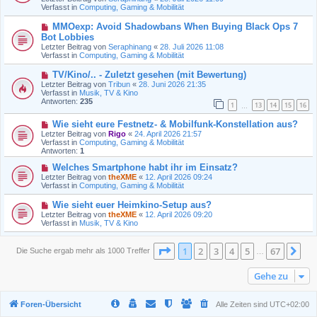
e
Verfasst in
t
Computing, Gaming & Mobilität
r
r
B
a
N
MMOexp: Avoid Shadowbans When Buying Black Ops 7
e
g
e
Bot Lobbies
i
u
t
Letzter Beitrag von
Seraphinang
«
28. Juli 2026 11:08
e
r
Verfasst in
Computing, Gaming & Mobilität
r
a
B
g
N
TV/Kino/.. - Zuletzt gesehen (mit Bewertung)
e
e
Letzter Beitrag von
i
Tribun
«
28. Juni 2026 21:35
u
Verfasst in
t
Musik, TV & Kino
e
Antworten:
r
235
1
13
14
15
16
r
…
a
B
g
N
Wie sieht eure Festnetz- & Mobilfunk-Konstellation aus?
e
e
i
Letzter Beitrag von
Rigo
«
24. April 2026 21:57
u
t
Verfasst in
Computing, Gaming & Mobilität
e
r
Antworten:
1
r
a
B
N
g
Welches Smartphone habt ihr im Einsatz?
e
e
Letzter Beitrag von
theXME
«
12. April 2026 09:24
i
u
Verfasst in
Computing, Gaming & Mobilität
t
e
r
r
N
Wie sieht euer Heimkino-Setup aus?
a
B
e
Letzter Beitrag von
theXME
«
12. April 2026 09:20
g
e
u
Verfasst in
Musik, TV & Kino
i
e
t
r
r
B
Seite
1
von
67
1
2
3
4
5
67
Nä
Die Suche ergab mehr als 1000 Treffer
a
…
e
g
i
t
Gehe zu
r
a
g
Foren-Übersicht
Alle Zeiten sind
UTC+02:00