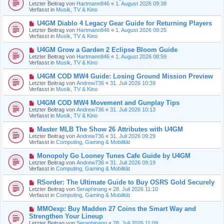
e
Letzter Beitrag von
Hartmann846
«
1. August 2026 09:38
e
u
Verfasst in
Musik, TV & Kino
i
e
t
r
N
U4GM Diablo 4 Legacy Gear Guide for Returning Players
r
B
e
a
Letzter Beitrag von
Hartmann846
«
1. August 2026 09:25
e
u
g
Verfasst in
Musik, TV & Kino
i
e
t
r
N
U4GM Grow a Garden 2 Eclipse Bloom Guide
r
B
e
a
Letzter Beitrag von
Hartmann846
«
1. August 2026 08:59
e
u
g
Verfasst in
Musik, TV & Kino
i
e
t
r
N
U4GM COD MW4 Guide: Losing Ground Mission Preview
r
B
e
a
Letzter Beitrag von
Andrew736
«
31. Juli 2026 10:39
e
u
g
Verfasst in
Musik, TV & Kino
i
e
t
r
N
U4GM COD MW4 Movement and Gunplay Tips
r
B
e
a
Letzter Beitrag von
Andrew736
«
31. Juli 2026 10:13
e
u
g
Verfasst in
Musik, TV & Kino
i
e
t
r
N
Master MLB The Show 26 Attributes with U4GM
r
B
e
a
Letzter Beitrag von
Andrew736
«
31. Juli 2026 09:29
e
u
g
Verfasst in
Computing, Gaming & Mobilität
i
e
t
r
N
Monopoly Go Looney Tunes Cafe Guide by U4GM
r
B
e
a
Letzter Beitrag von
Andrew736
«
31. Juli 2026 09:19
e
u
g
Verfasst in
Computing, Gaming & Mobilität
i
e
t
r
N
RSorder: The Ultimate Guide to Buy OSRS Gold Securely
r
B
e
a
Letzter Beitrag von
Seraphinang
«
28. Juli 2026 11:10
e
u
g
Verfasst in
Computing, Gaming & Mobilität
i
e
t
r
N
MMOexp: Buy Madden 27 Coins the Smart Way and
r
B
e
a
Strengthen Your Lineup
e
u
g
Letzter Beitrag von
i
Seraphinang
«
28. Juli 2026 11:09