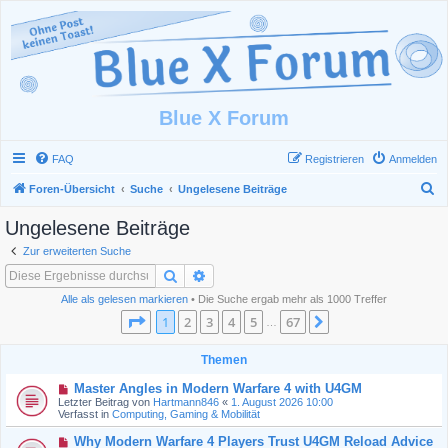
Blue X Forum
FAQ
Registrieren
Anmelden
S
Foren-Übersicht
Suche
Ungelesene Beiträge
u
Ungelesene Beiträge
c
Zur erweiterten Suche
h
Suche
Erweiterte Suche
e
Alle als gelesen markieren
• Die Suche ergab mehr als 1000 Treffer
Seite
1
von
67
1
2
3
4
5
67
Nächste
…
Themen
N
Master Angles in Modern Warfare 4 with U4GM
e
Letzter Beitrag von
Hartmann846
«
1. August 2026 10:00
u
Verfasst in
Computing, Gaming & Mobilität
e
r
N
Why Modern Warfare 4 Players Trust U4GM Reload Advice
B