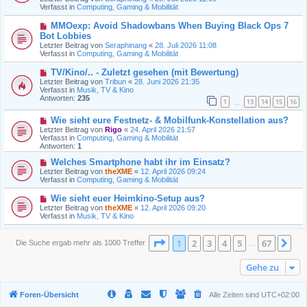
e
Verfasst in
t
Computing, Gaming & Mobilität
r
r
B
a
N
MMOexp: Avoid Shadowbans When Buying Black Ops 7
e
g
e
Bot Lobbies
i
u
t
Letzter Beitrag von
Seraphinang
«
28. Juli 2026 11:08
e
r
Verfasst in
Computing, Gaming & Mobilität
r
a
B
g
N
TV/Kino/.. - Zuletzt gesehen (mit Bewertung)
e
e
Letzter Beitrag von
i
Tribun
«
28. Juni 2026 21:35
u
Verfasst in
t
Musik, TV & Kino
e
Antworten:
r
235
1
13
14
15
16
r
…
a
B
g
N
Wie sieht eure Festnetz- & Mobilfunk-Konstellation aus?
e
e
i
Letzter Beitrag von
Rigo
«
24. April 2026 21:57
u
t
Verfasst in
Computing, Gaming & Mobilität
e
r
Antworten:
1
r
a
B
N
g
Welches Smartphone habt ihr im Einsatz?
e
e
Letzter Beitrag von
theXME
«
12. April 2026 09:24
i
u
Verfasst in
Computing, Gaming & Mobilität
t
e
r
r
N
Wie sieht euer Heimkino-Setup aus?
a
B
e
Letzter Beitrag von
theXME
«
12. April 2026 09:20
g
e
u
Verfasst in
Musik, TV & Kino
i
e
t
r
r
B
Seite
1
von
67
1
2
3
4
5
67
Nä
Die Suche ergab mehr als 1000 Treffer
a
…
e
g
i
t
Gehe zu
r
a
g
Foren-Übersicht
Alle Zeiten sind
UTC+02:00