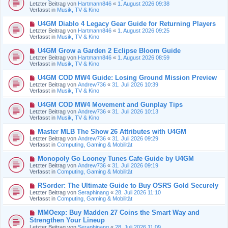
e
Letzter Beitrag von
Hartmann846
«
1. August 2026 09:38
e
u
Verfasst in
Musik, TV & Kino
i
e
t
r
N
U4GM Diablo 4 Legacy Gear Guide for Returning Players
r
B
e
a
Letzter Beitrag von
Hartmann846
«
1. August 2026 09:25
e
u
g
Verfasst in
Musik, TV & Kino
i
e
t
r
N
U4GM Grow a Garden 2 Eclipse Bloom Guide
r
B
e
a
Letzter Beitrag von
Hartmann846
«
1. August 2026 08:59
e
u
g
Verfasst in
Musik, TV & Kino
i
e
t
r
N
U4GM COD MW4 Guide: Losing Ground Mission Preview
r
B
e
a
Letzter Beitrag von
Andrew736
«
31. Juli 2026 10:39
e
u
g
Verfasst in
Musik, TV & Kino
i
e
t
r
N
U4GM COD MW4 Movement and Gunplay Tips
r
B
e
a
Letzter Beitrag von
Andrew736
«
31. Juli 2026 10:13
e
u
g
Verfasst in
Musik, TV & Kino
i
e
t
r
N
Master MLB The Show 26 Attributes with U4GM
r
B
e
a
Letzter Beitrag von
Andrew736
«
31. Juli 2026 09:29
e
u
g
Verfasst in
Computing, Gaming & Mobilität
i
e
t
r
N
Monopoly Go Looney Tunes Cafe Guide by U4GM
r
B
e
a
Letzter Beitrag von
Andrew736
«
31. Juli 2026 09:19
e
u
g
Verfasst in
Computing, Gaming & Mobilität
i
e
t
r
N
RSorder: The Ultimate Guide to Buy OSRS Gold Securely
r
B
e
a
Letzter Beitrag von
Seraphinang
«
28. Juli 2026 11:10
e
u
g
Verfasst in
Computing, Gaming & Mobilität
i
e
t
r
N
MMOexp: Buy Madden 27 Coins the Smart Way and
r
B
e
a
Strengthen Your Lineup
e
u
g
Letzter Beitrag von
i
Seraphinang
«
28. Juli 2026 11:09