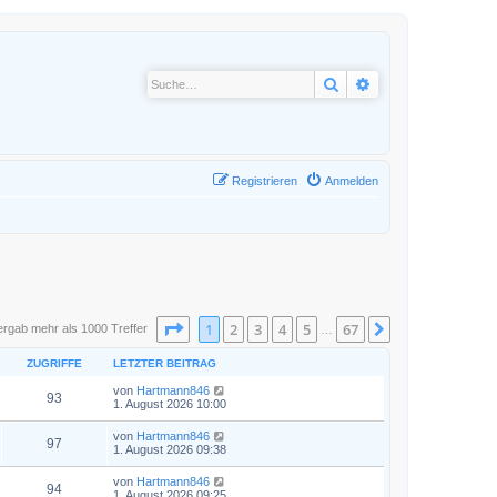
Suche
Erweiterte Suche
Registrieren
Anmelden
Seite
1
von
67
1
2
3
4
5
67
Nächste
ergab mehr als 1000 Treffer
…
ZUGRIFFE
LETZTER BEITRAG
von
Hartmann846
93
1. August 2026 10:00
von
Hartmann846
97
1. August 2026 09:38
von
Hartmann846
94
1. August 2026 09:25