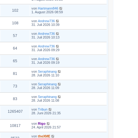
von
Hartmann846
102
1. August 2026 08:59
von
Andrew736
108
31. Juli 2026 10:39
von
Andrew736
57
31. Juli 2026 10:13
von
Andrew736
64
31. Juli 2026 09:29
von
Andrew736
65
31. Juli 2026 09:19
von
Seraphinang
81
28. Juli 2026 11:10
von
Seraphinang
73
28. Juli 2026 11:09
von
Seraphinang
83
28. Juli 2026 11:08
von
Tribun
1265407
28. Juni 2026 21:35
von
Rigo
10817
24. April 2026 21:57
von
theXME