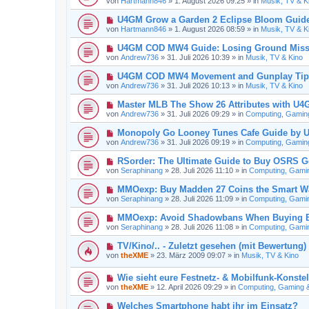
von
Hartmann846
»
1. August 2026 09:25
» in
Musik, TV & K
B
u
r
e
e
a
N
U4GM Grow a Garden 2 Eclipse Bloom Guid
i
r
g
e
t
von
Hartmann846
»
1. August 2026 08:59
» in
Musik, TV & K
B
u
r
e
e
a
N
U4GM COD MW4 Guide: Losing Ground Miss
i
r
g
e
t
von
Andrew736
»
31. Juli 2026 10:39
» in
Musik, TV & Kino
B
u
r
e
e
a
N
U4GM COD MW4 Movement and Gunplay Tip
i
r
g
e
t
von
Andrew736
»
31. Juli 2026 10:13
» in
Musik, TV & Kino
B
u
r
e
e
a
N
Master MLB The Show 26 Attributes with U
i
r
g
e
t
von
Andrew736
»
31. Juli 2026 09:29
» in
Computing, Gaming 
B
u
r
e
e
a
N
Monopoly Go Looney Tunes Cafe Guide by
i
r
g
e
t
von
Andrew736
»
31. Juli 2026 09:19
» in
Computing, Gaming 
B
u
r
e
e
a
N
RSorder: The Ultimate Guide to Buy OSRS G
i
r
g
e
t
von
Seraphinang
»
28. Juli 2026 11:10
» in
Computing, Gaming
B
u
r
e
e
a
N
MMOexp: Buy Madden 27 Coins the Smart Wa
i
r
g
e
t
von
Seraphinang
»
28. Juli 2026 11:09
» in
Computing, Gaming
B
u
r
e
e
a
N
MMOexp: Avoid Shadowbans When Buying Bl
i
r
g
e
t
von
Seraphinang
»
28. Juli 2026 11:08
» in
Computing, Gaming
B
u
r
e
e
a
N
TV/Kino/.. - Zuletzt gesehen (mit Bewertung)
i
r
g
e
t
von
theXME
»
23. März 2009 09:07
» in
Musik, TV & Kino
B
u
r
e
e
a
i
N
Wie sieht eure Festnetz- & Mobilfunk-Konstel
r
g
t
e
B
von
theXME
»
12. April 2026 09:29
» in
Computing, Gaming & 
r
u
e
a
e
i
N
Welches Smartphone habt ihr im Einsatz?
g