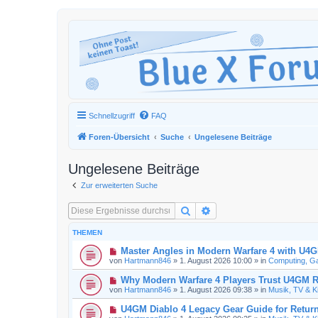
Schnellzugriff
FAQ
Foren-Übersicht
Suche
Ungelesene Beiträge
Ungelesene Beiträge
Zur erweiterten Suche
Suche
Erweiterte Suche
THEMEN
N
Master Angles in Modern Warfare 4 with U4
e
von
Hartmann846
»
1. August 2026 10:00
» in
Computing, Ga
u
e
N
Why Modern Warfare 4 Players Trust U4GM R
r
e
von
Hartmann846
»
1. August 2026 09:38
» in
Musik, TV & K
B
u
e
e
N
U4GM Diablo 4 Legacy Gear Guide for Return
i
r
e
t