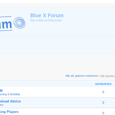
Blue X Forum
Das Leben ist Diskussion
Alle als gelesen markieren
• Die Suche 
ANTWORTEN
GM
0
ming & Mobilität
eload Advice
0
ino
ing Players
0