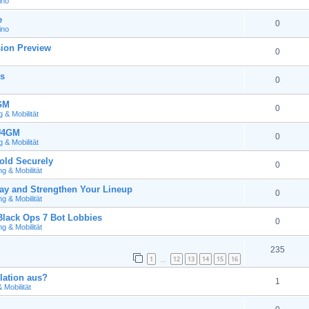
ino
e
0
ino
ion Preview
0
s
0
4GM
0
& Mobilität
 U4GM
0
& Mobilität
old Securely
0
 & Mobilität
y and Strengthen Your Lineup
0
 & Mobilität
ack Ops 7 Bot Lobbies
0
 & Mobilität
235
1
12
13
14
15
16
…
lation aus?
1
Mobilität