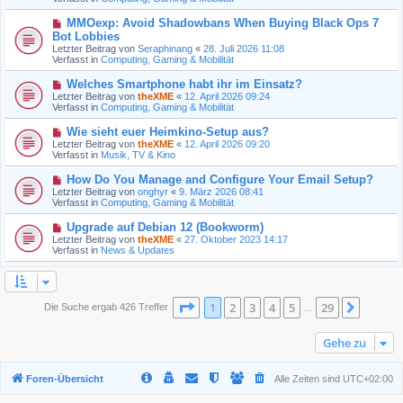
r
r
B
a
N
MMOexp: Avoid Shadowbans When Buying Black Ops 7
e
g
e
Bot Lobbies
i
u
t
Letzter Beitrag von
Seraphinang
«
28. Juli 2026 11:08
e
r
Verfasst in
Computing, Gaming & Mobilität
r
a
B
g
N
Welches Smartphone habt ihr im Einsatz?
e
e
Letzter Beitrag von
i
theXME
«
12. April 2026 09:24
u
Verfasst in
t
Computing, Gaming & Mobilität
e
r
r
a
N
Wie sieht euer Heimkino-Setup aus?
B
g
e
Letzter Beitrag von
theXME
«
12. April 2026 09:20
e
u
Verfasst in
Musik, TV & Kino
i
e
t
r
N
How Do You Manage and Configure Your Email Setup?
r
B
e
a
Letzter Beitrag von
onghyr
«
9. März 2026 08:41
e
u
g
Verfasst in
Computing, Gaming & Mobilität
i
e
t
r
N
Upgrade auf Debian 12 (Bookworm)
r
B
e
a
Letzter Beitrag von
theXME
«
27. Oktober 2023 14:17
e
u
g
Verfasst in
News & Updates
i
e
t
r
r
B
a
e
g
i
Seite
1
von
29
1
2
3
4
5
29
Nächst
Die Suche ergab 426 Treffer
…
t
r
a
Gehe zu
g
Foren-Übersicht
Alle Zeiten sind
UTC+02:00