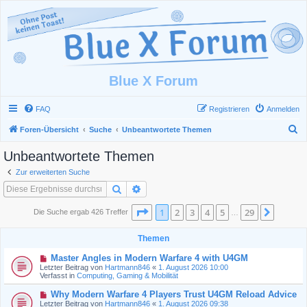
Blue X Forum
FAQ
Registrieren
Anmelden
S
Foren-Übersicht
Suche
Unbeantwortete Themen
u
Unbeantwortete Themen
c
Zur erweiterten Suche
h
Suche
Erweiterte Suche
e
Seite
1
von
29
1
2
3
4
5
29
Nächst
Die Suche ergab 426 Treffer
…
Themen
N
Master Angles in Modern Warfare 4 with U4GM
e
Letzter Beitrag von
Hartmann846
«
1. August 2026 10:00
u
Verfasst in
Computing, Gaming & Mobilität
e
r
N
Why Modern Warfare 4 Players Trust U4GM Reload Advice
B
e
Letzter Beitrag von
Hartmann846
«
1. August 2026 09:38
e