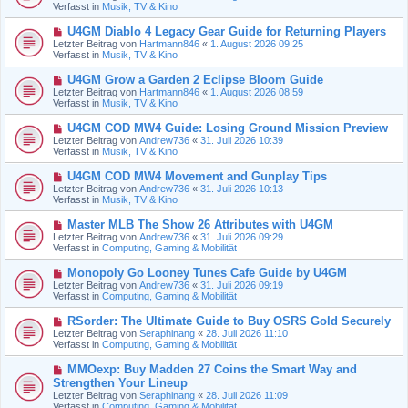
u
Verfasst in
Musik, TV & Kino
i
e
t
r
N
U4GM Diablo 4 Legacy Gear Guide for Returning Players
r
B
e
a
Letzter Beitrag von
Hartmann846
«
1. August 2026 09:25
e
u
g
Verfasst in
Musik, TV & Kino
i
e
t
r
N
U4GM Grow a Garden 2 Eclipse Bloom Guide
r
B
e
a
Letzter Beitrag von
Hartmann846
«
1. August 2026 08:59
e
u
g
Verfasst in
Musik, TV & Kino
i
e
t
r
N
U4GM COD MW4 Guide: Losing Ground Mission Preview
r
B
e
a
Letzter Beitrag von
Andrew736
«
31. Juli 2026 10:39
e
u
g
Verfasst in
Musik, TV & Kino
i
e
t
r
N
U4GM COD MW4 Movement and Gunplay Tips
r
B
e
a
Letzter Beitrag von
Andrew736
«
31. Juli 2026 10:13
e
u
g
Verfasst in
Musik, TV & Kino
i
e
t
r
N
Master MLB The Show 26 Attributes with U4GM
r
B
e
a
Letzter Beitrag von
Andrew736
«
31. Juli 2026 09:29
e
u
g
Verfasst in
Computing, Gaming & Mobilität
i
e
t
r
N
Monopoly Go Looney Tunes Cafe Guide by U4GM
r
B
e
a
Letzter Beitrag von
Andrew736
«
31. Juli 2026 09:19
e
u
g
Verfasst in
Computing, Gaming & Mobilität
i
e
t
r
N
RSorder: The Ultimate Guide to Buy OSRS Gold Securely
r
B
e
a
Letzter Beitrag von
Seraphinang
«
28. Juli 2026 11:10
e
u
g
Verfasst in
Computing, Gaming & Mobilität
i
e
t
r
N
MMOexp: Buy Madden 27 Coins the Smart Way and
r
B
e
a
Strengthen Your Lineup
e
u
g
Letzter Beitrag von
i
Seraphinang
«
28. Juli 2026 11:09
e
Verfasst in
t
Computing, Gaming & Mobilität