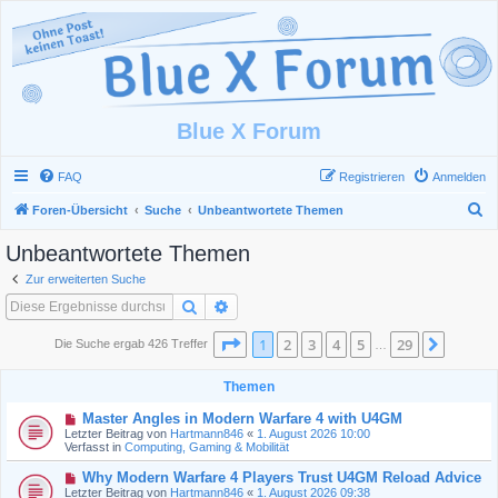
Blue X Forum
FAQ
Registrieren
Anmelden
S
Foren-Übersicht
Suche
Unbeantwortete Themen
u
Unbeantwortete Themen
c
Zur erweiterten Suche
h
Suche
Erweiterte Suche
e
Seite
1
von
29
1
2
3
4
5
29
Nächst
Die Suche ergab 426 Treffer
…
Themen
N
Master Angles in Modern Warfare 4 with U4GM
e
Letzter Beitrag von
Hartmann846
«
1. August 2026 10:00
u
Verfasst in
Computing, Gaming & Mobilität
e
r
N
Why Modern Warfare 4 Players Trust U4GM Reload Advice
B
e
Letzter Beitrag von
Hartmann846
«
1. August 2026 09:38
e