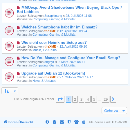
r
r
B
a
N
MMOexp: Avoid Shadowbans When Buying Black Ops 7
e
g
e
Bot Lobbies
i
u
t
Letzter Beitrag von
Seraphinang
«
28. Juli 2026 11:08
e
r
Verfasst in
Computing, Gaming & Mobilität
r
a
B
g
N
Welches Smartphone habt ihr im Einsatz?
e
e
Letzter Beitrag von
i
theXME
«
12. April 2026 09:24
u
Verfasst in
t
Computing, Gaming & Mobilität
e
r
r
a
N
Wie sieht euer Heimkino-Setup aus?
B
g
e
Letzter Beitrag von
theXME
«
12. April 2026 09:20
e
u
Verfasst in
Musik, TV & Kino
i
e
t
r
N
How Do You Manage and Configure Your Email Setup?
r
B
e
a
Letzter Beitrag von
onghyr
«
9. März 2026 08:41
e
u
g
Verfasst in
Computing, Gaming & Mobilität
i
e
t
r
N
Upgrade auf Debian 12 (Bookworm)
r
B
e
a
Letzter Beitrag von
theXME
«
27. Oktober 2023 14:17
e
u
g
Verfasst in
News & Updates
i
e
t
r
r
B
a
e
g
i
Seite
1
von
29
1
2
3
4
5
29
Nächst
Die Suche ergab 426 Treffer
…
t
r
a
Gehe zu
g
Foren-Übersicht
Alle Zeiten sind
UTC+02:00