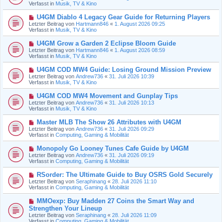
u
Verfasst in
Musik, TV & Kino
i
e
t
r
N
U4GM Diablo 4 Legacy Gear Guide for Returning Players
r
B
e
a
Letzter Beitrag von
Hartmann846
«
1. August 2026 09:25
e
u
g
Verfasst in
Musik, TV & Kino
i
e
t
r
N
U4GM Grow a Garden 2 Eclipse Bloom Guide
r
B
e
a
Letzter Beitrag von
Hartmann846
«
1. August 2026 08:59
e
u
g
Verfasst in
Musik, TV & Kino
i
e
t
r
N
U4GM COD MW4 Guide: Losing Ground Mission Preview
r
B
e
a
Letzter Beitrag von
Andrew736
«
31. Juli 2026 10:39
e
u
g
Verfasst in
Musik, TV & Kino
i
e
t
r
N
U4GM COD MW4 Movement and Gunplay Tips
r
B
e
a
Letzter Beitrag von
Andrew736
«
31. Juli 2026 10:13
e
u
g
Verfasst in
Musik, TV & Kino
i
e
t
r
N
Master MLB The Show 26 Attributes with U4GM
r
B
e
a
Letzter Beitrag von
Andrew736
«
31. Juli 2026 09:29
e
u
g
Verfasst in
Computing, Gaming & Mobilität
i
e
t
r
N
Monopoly Go Looney Tunes Cafe Guide by U4GM
r
B
e
a
Letzter Beitrag von
Andrew736
«
31. Juli 2026 09:19
e
u
g
Verfasst in
Computing, Gaming & Mobilität
i
e
t
r
N
RSorder: The Ultimate Guide to Buy OSRS Gold Securely
r
B
e
a
Letzter Beitrag von
Seraphinang
«
28. Juli 2026 11:10
e
u
g
Verfasst in
Computing, Gaming & Mobilität
i
e
t
r
N
MMOexp: Buy Madden 27 Coins the Smart Way and
r
B
e
a
Strengthen Your Lineup
e
u
g
Letzter Beitrag von
i
Seraphinang
«
28. Juli 2026 11:09
e
Verfasst in
t
Computing, Gaming & Mobilität