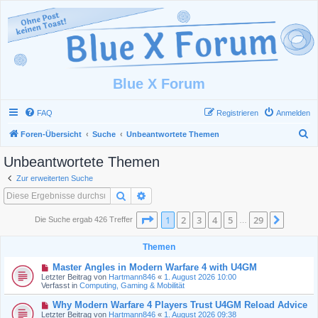
Blue X Forum
FAQ
Registrieren
Anmelden
S
Foren-Übersicht
Suche
Unbeantwortete Themen
u
Unbeantwortete Themen
c
Zur erweiterten Suche
h
Suche
Erweiterte Suche
e
Seite
1
von
29
1
2
3
4
5
29
Nächst
Die Suche ergab 426 Treffer
…
Themen
N
Master Angles in Modern Warfare 4 with U4GM
e
Letzter Beitrag von
Hartmann846
«
1. August 2026 10:00
u
Verfasst in
Computing, Gaming & Mobilität
e
r
N
Why Modern Warfare 4 Players Trust U4GM Reload Advice
B
e
Letzter Beitrag von
Hartmann846
«
1. August 2026 09:38
e