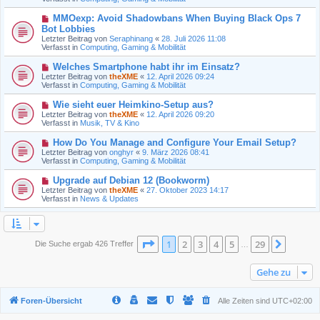
r
r
B
a
N
MMOexp: Avoid Shadowbans When Buying Black Ops 7
e
g
e
Bot Lobbies
i
u
t
Letzter Beitrag von
Seraphinang
«
28. Juli 2026 11:08
e
r
Verfasst in
Computing, Gaming & Mobilität
r
a
B
g
N
Welches Smartphone habt ihr im Einsatz?
e
e
Letzter Beitrag von
i
theXME
«
12. April 2026 09:24
u
Verfasst in
t
Computing, Gaming & Mobilität
e
r
r
a
N
Wie sieht euer Heimkino-Setup aus?
B
g
e
Letzter Beitrag von
theXME
«
12. April 2026 09:20
e
u
Verfasst in
Musik, TV & Kino
i
e
t
r
N
How Do You Manage and Configure Your Email Setup?
r
B
e
a
Letzter Beitrag von
onghyr
«
9. März 2026 08:41
e
u
g
Verfasst in
Computing, Gaming & Mobilität
i
e
t
r
N
Upgrade auf Debian 12 (Bookworm)
r
B
e
a
Letzter Beitrag von
theXME
«
27. Oktober 2023 14:17
e
u
g
Verfasst in
News & Updates
i
e
t
r
r
B
a
e
g
i
Seite
1
von
29
1
2
3
4
5
29
Nächst
Die Suche ergab 426 Treffer
…
t
r
a
Gehe zu
g
Foren-Übersicht
Alle Zeiten sind
UTC+02:00