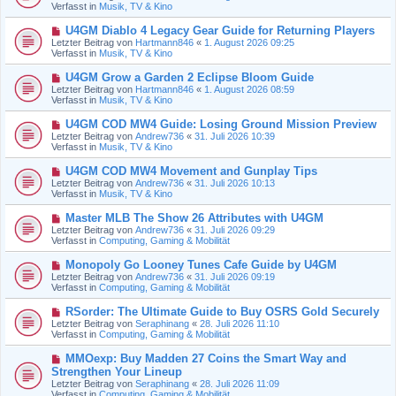
u
Verfasst in
Musik, TV & Kino
i
e
t
r
N
U4GM Diablo 4 Legacy Gear Guide for Returning Players
r
B
e
a
Letzter Beitrag von
Hartmann846
«
1. August 2026 09:25
e
u
g
Verfasst in
Musik, TV & Kino
i
e
t
r
N
U4GM Grow a Garden 2 Eclipse Bloom Guide
r
B
e
a
Letzter Beitrag von
Hartmann846
«
1. August 2026 08:59
e
u
g
Verfasst in
Musik, TV & Kino
i
e
t
r
N
U4GM COD MW4 Guide: Losing Ground Mission Preview
r
B
e
a
Letzter Beitrag von
Andrew736
«
31. Juli 2026 10:39
e
u
g
Verfasst in
Musik, TV & Kino
i
e
t
r
N
U4GM COD MW4 Movement and Gunplay Tips
r
B
e
a
Letzter Beitrag von
Andrew736
«
31. Juli 2026 10:13
e
u
g
Verfasst in
Musik, TV & Kino
i
e
t
r
N
Master MLB The Show 26 Attributes with U4GM
r
B
e
a
Letzter Beitrag von
Andrew736
«
31. Juli 2026 09:29
e
u
g
Verfasst in
Computing, Gaming & Mobilität
i
e
t
r
N
Monopoly Go Looney Tunes Cafe Guide by U4GM
r
B
e
a
Letzter Beitrag von
Andrew736
«
31. Juli 2026 09:19
e
u
g
Verfasst in
Computing, Gaming & Mobilität
i
e
t
r
N
RSorder: The Ultimate Guide to Buy OSRS Gold Securely
r
B
e
a
Letzter Beitrag von
Seraphinang
«
28. Juli 2026 11:10
e
u
g
Verfasst in
Computing, Gaming & Mobilität
i
e
t
r
N
MMOexp: Buy Madden 27 Coins the Smart Way and
r
B
e
a
Strengthen Your Lineup
e
u
g
Letzter Beitrag von
i
Seraphinang
«
28. Juli 2026 11:09
e
Verfasst in
t
Computing, Gaming & Mobilität