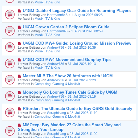
u
Verfasst in
Musik, TV & Kino
i
e
t
r
N
U4GM Diablo 4 Legacy Gear Guide for Returning Players
r
B
e
a
Letzter Beitrag von
Hartmann846
«
1. August 2026 09:25
e
u
g
Verfasst in
Musik, TV & Kino
i
e
t
r
N
U4GM Grow a Garden 2 Eclipse Bloom Guide
r
B
e
a
Letzter Beitrag von
Hartmann846
«
1. August 2026 08:59
e
u
g
Verfasst in
Musik, TV & Kino
i
e
t
r
N
U4GM COD MW4 Guide: Losing Ground Mission Preview
r
B
e
a
Letzter Beitrag von
Andrew736
«
31. Juli 2026 10:39
e
u
g
Verfasst in
Musik, TV & Kino
i
e
t
r
N
U4GM COD MW4 Movement and Gunplay Tips
r
B
e
a
Letzter Beitrag von
Andrew736
«
31. Juli 2026 10:13
e
u
g
Verfasst in
Musik, TV & Kino
i
e
t
r
N
Master MLB The Show 26 Attributes with U4GM
r
B
e
a
Letzter Beitrag von
Andrew736
«
31. Juli 2026 09:29
e
u
g
Verfasst in
Computing, Gaming & Mobilität
i
e
t
r
N
Monopoly Go Looney Tunes Cafe Guide by U4GM
r
B
e
a
Letzter Beitrag von
Andrew736
«
31. Juli 2026 09:19
e
u
g
Verfasst in
Computing, Gaming & Mobilität
i
e
t
r
N
RSorder: The Ultimate Guide to Buy OSRS Gold Securely
r
B
e
a
Letzter Beitrag von
Seraphinang
«
28. Juli 2026 11:10
e
u
g
Verfasst in
Computing, Gaming & Mobilität
i
e
t
r
N
MMOexp: Buy Madden 27 Coins the Smart Way and
r
B
e
a
Strengthen Your Lineup
e
u
g
Letzter Beitrag von
i
Seraphinang
«
28. Juli 2026 11:09
e
Verfasst in
t
Computing, Gaming & Mobilität