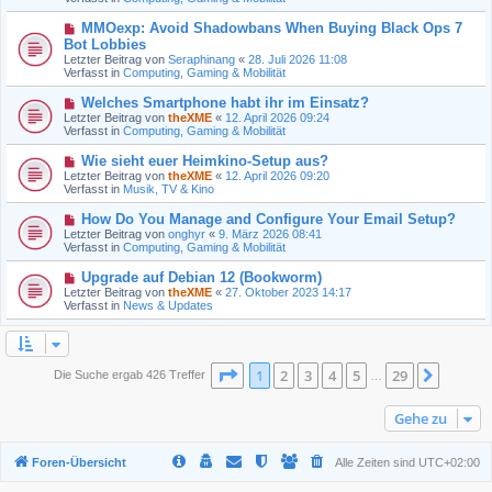
r
r
B
a
N
MMOexp: Avoid Shadowbans When Buying Black Ops 7
e
g
e
Bot Lobbies
i
u
t
Letzter Beitrag von
Seraphinang
«
28. Juli 2026 11:08
e
r
Verfasst in
Computing, Gaming & Mobilität
r
a
B
g
N
Welches Smartphone habt ihr im Einsatz?
e
e
Letzter Beitrag von
i
theXME
«
12. April 2026 09:24
u
Verfasst in
t
Computing, Gaming & Mobilität
e
r
r
a
N
Wie sieht euer Heimkino-Setup aus?
B
g
e
Letzter Beitrag von
theXME
«
12. April 2026 09:20
e
u
Verfasst in
Musik, TV & Kino
i
e
t
r
N
How Do You Manage and Configure Your Email Setup?
r
B
e
a
Letzter Beitrag von
onghyr
«
9. März 2026 08:41
e
u
g
Verfasst in
Computing, Gaming & Mobilität
i
e
t
r
N
Upgrade auf Debian 12 (Bookworm)
r
B
e
a
Letzter Beitrag von
theXME
«
27. Oktober 2023 14:17
e
u
g
Verfasst in
News & Updates
i
e
t
r
r
B
a
e
g
i
Seite
1
von
29
1
2
3
4
5
29
Nächst
Die Suche ergab 426 Treffer
…
t
r
a
Gehe zu
g
Foren-Übersicht
Alle Zeiten sind
UTC+02:00