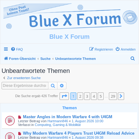
Blue X Forum
FAQ
Registrieren
Anmelden
S
Foren-Übersicht
Suche
Unbeantwortete Themen
u
Unbeantwortete Themen
c
Zur erweiterten Suche
h
Suche
Erweiterte Suche
e
Seite
1
von
29
1
2
3
4
5
29
Nächst
Die Suche ergab 426 Treffer
…
Themen
N
Master Angles in Modern Warfare 4 with U4GM
e
Letzter Beitrag von
Hartmann846
«
1. August 2026 10:00
u
Verfasst in
Computing, Gaming & Mobilität
e
r
N
Why Modern Warfare 4 Players Trust U4GM Reload Advice
B
e
Letzter Beitrag von
Hartmann846
«
1. August 2026 09:38
e