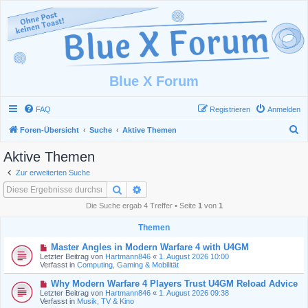
Blue X Forum
FAQ
Registrieren
Anmelden
S
Foren-Übersicht
Suche
Aktive Themen
u
Aktive Themen
c
Zur erweiterten Suche
h
Suche
Erweiterte Suche
e
Die Suche ergab 4 Treffer • Seite
1
von
1
Themen
N
Master Angles in Modern Warfare 4 with U4GM
e
Letzter Beitrag von
Hartmann846
«
1. August 2026 10:00
u
Verfasst in
Computing, Gaming & Mobilität
e
r
N
Why Modern Warfare 4 Players Trust U4GM Reload Advice
B
e
Letzter Beitrag von
Hartmann846
«
1. August 2026 09:38
e
u
Verfasst in
Musik, TV & Kino
i
e