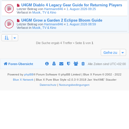
t
r
N
U4GM Diablo 4 Legacy Gear Guide for Returning Players
r
B
e
a
Letzter Beitrag von
Hartmann846
«
1. August 2026 09:25
e
u
g
Verfasst in
Musik, TV & Kino
i
e
t
r
N
U4GM Grow a Garden 2 Eclipse Bloom Guide
r
B
e
a
Letzter Beitrag von
Hartmann846
«
1. August 2026 08:59
e
u
g
Verfasst in
Musik, TV & Kino
i
e
t
r
r
B
a
e
g
Die Suche ergab 4 Treffer • Seite
1
von
1
i
t
r
Gehe zu
a
g
Foren-Übersicht
Alle Zeiten sind
UTC+02:00
Powered by
phpBB
® Forum Software © phpBB Limited | Blue X Forum © 2002 - 2022
Blue X Network
| Blue X Pure Blue Style v2.0.3 © 2018 Jan 'theXME' Stauder
Datenschutz
|
Nutzungsbedingungen