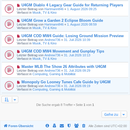
t
r
N
U4GM Diablo 4 Legacy Gear Guide for Returning Players
r
B
e
a
Letzter Beitrag von
Hartmann846
«
1. August 2026 09:25
e
u
g
Verfasst in
Musik, TV & Kino
i
e
t
r
N
U4GM Grow a Garden 2 Eclipse Bloom Guide
r
B
e
a
Letzter Beitrag von
Hartmann846
«
1. August 2026 08:59
e
u
g
Verfasst in
Musik, TV & Kino
i
e
t
r
N
U4GM COD MW4 Guide: Losing Ground Mission Preview
r
B
e
a
Letzter Beitrag von
Andrew736
«
31. Juli 2026 10:39
e
u
g
Verfasst in
Musik, TV & Kino
i
e
t
r
N
U4GM COD MW4 Movement and Gunplay Tips
r
B
e
a
Letzter Beitrag von
Andrew736
«
31. Juli 2026 10:13
e
u
g
Verfasst in
Musik, TV & Kino
i
e
t
r
N
Master MLB The Show 26 Attributes with U4GM
r
B
e
a
Letzter Beitrag von
Andrew736
«
31. Juli 2026 09:29
e
u
g
Verfasst in
Computing, Gaming & Mobilität
i
e
t
r
N
Monopoly Go Looney Tunes Cafe Guide by U4GM
r
B
e
a
Letzter Beitrag von
Andrew736
«
31. Juli 2026 09:19
e
u
g
Verfasst in
Computing, Gaming & Mobilität
i
e
t
r
r
B
a
e
g
Die Suche ergab 8 Treffer • Seite
1
von
1
i
t
r
Gehe zu
a
g
Foren-Übersicht
Alle Zeiten sind
UTC+02:00