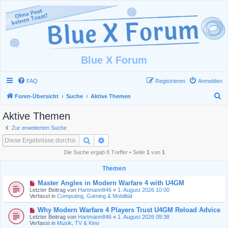
Blue X Forum
FAQ
Registrieren
Anmelden
S
Foren-Übersicht
Suche
Aktive Themen
u
Aktive Themen
c
Zur erweiterten Suche
h
Suche
Erweiterte Suche
e
Die Suche ergab 8 Treffer • Seite
1
von
1
Themen
N
Master Angles in Modern Warfare 4 with U4GM
e
Letzter Beitrag von
Hartmann846
«
1. August 2026 10:00
u
Verfasst in
Computing, Gaming & Mobilität
e
r
N
Why Modern Warfare 4 Players Trust U4GM Reload Advice
B
e
Letzter Beitrag von
Hartmann846
«
1. August 2026 09:38
e
u
Verfasst in
Musik, TV & Kino
i
e