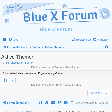
Blue X Forum
FAQ
Registrieren
Anmelden
S
Foren-Übersicht
Suche
Aktive Themen
u
Aktive Themen
c
Zur erweiterten Suche
h
Die Suche ergab 0 Treffer • Seite
1
von
1
e
Es wurden keine passenden Ergebnisse gefunden.
Die Suche ergab 0 Treffer • Seite
1
von
1
Gehe zu
Foren-Übersicht
Alle Zeiten sind
UTC+02:00