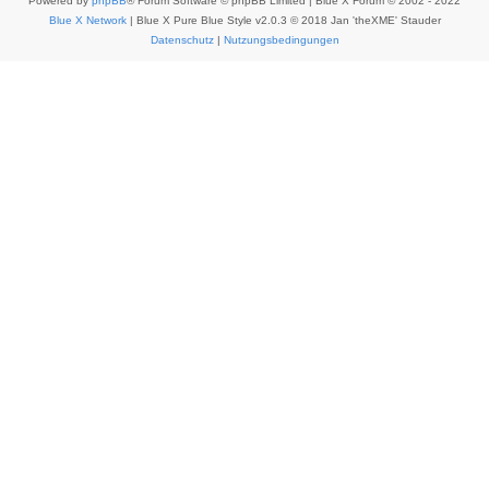
Powered by
phpBB
® Forum Software © phpBB Limited | Blue X Forum © 2002 - 2022
Blue X Network
| Blue X Pure Blue Style v2.0.3 © 2018 Jan 'theXME' Stauder
Datenschutz
|
Nutzungsbedingungen