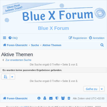
Blue X Forum
FAQ
Registrieren
Anmelden
S
Foren-Übersicht
Suche
Aktive Themen
u
Aktive Themen
c
Zur erweiterten Suche
h
Die Suche ergab 0 Treffer • Seite
1
von
1
e
Es wurden keine passenden Ergebnisse gefunden.
Die Suche ergab 0 Treffer • Seite
1
von
1
Gehe zu
Foren-Übersicht
Alle Zeiten sind
UTC+02:00