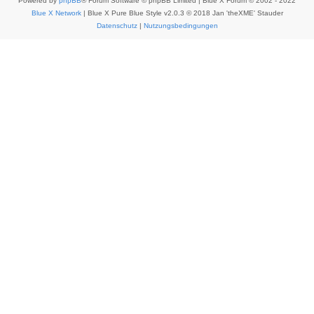
Powered by
phpBB
® Forum Software © phpBB Limited | Blue X Forum © 2002 - 2022
Blue X Network
| Blue X Pure Blue Style v2.0.3 © 2018 Jan 'theXME' Stauder
Datenschutz
|
Nutzungsbedingungen