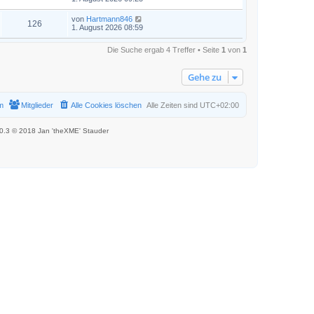
von
Hartmann846
126
1. August 2026 08:59
Die Suche ergab 4 Treffer • Seite
1
von
1
Gehe zu
m
Mitglieder
Alle Cookies löschen
Alle Zeiten sind
UTC+02:00
.0.3 © 2018 Jan 'theXME' Stauder