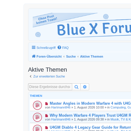
Schnellzugriff
FAQ
Foren-Übersicht
Suche
Aktive Themen
Aktive Themen
Zur erweiterten Suche
Suche
Erweiterte Suche
THEMEN
N
Master Angles in Modern Warfare 4 with U4
e
von
Hartmann846
»
1. August 2026 10:00
» in
Computing, Ga
u
e
N
Why Modern Warfare 4 Players Trust U4GM R
r
e
von
Hartmann846
»
1. August 2026 09:38
» in
Musik, TV & K
B
u
e
e
N
U4GM Diablo 4 Legacy Gear Guide for Return
i
r
e
t