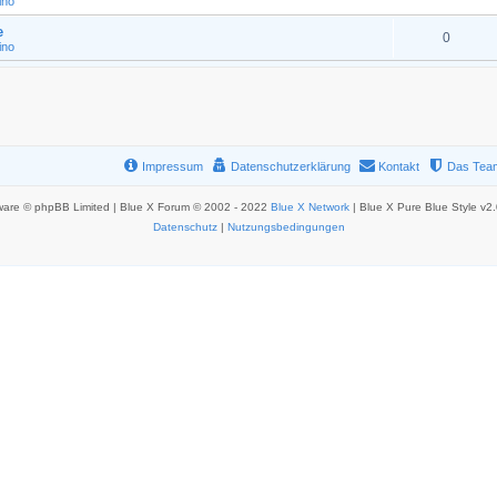
ino
e
0
ino
Impressum
Datenschutzerklärung
Kontakt
Das Tea
ware © phpBB Limited | Blue X Forum © 2002 - 2022
Blue X Network
| Blue X Pure Blue Style v2
Datenschutz
|
Nutzungsbedingungen