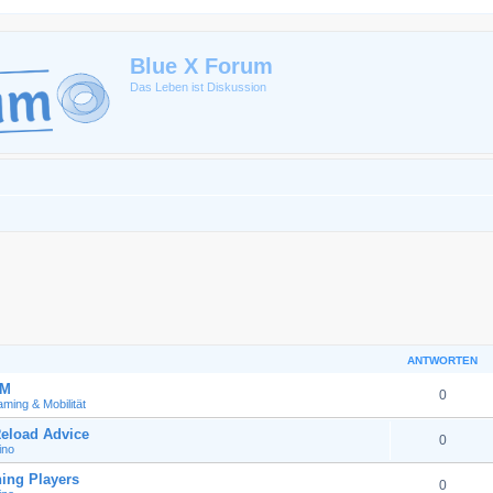
Blue X Forum
Das Leben ist Diskussion
ANTWORTEN
GM
0
ming & Mobilität
eload Advice
0
ino
ing Players
0