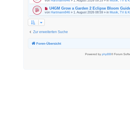
von
Hartmann846
»
1. August 2026 09:25
» in
Musik, TV & K
B
u
r
e
e
a
N
U4GM Grow a Garden 2 Eclipse Bloom Guid
i
r
g
e
t
von
Hartmann846
»
1. August 2026 08:59
» in
Musik, TV & K
B
u
r
e
e
a
i
r
g
t
B
r
e
a
Zur erweiterten Suche
i
g
t
r
a
Foren-Übersicht
g
Powered by
phpBB
® Forum Soft