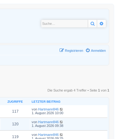
Suche
Erweiterte Suche
Registrieren
Anmelden
Die Suche ergab 4 Treffer • Seite
1
von
1
ZUGRIFFE
LETZTER BEITRAG
von
Hartmann846
117
1. August 2026 10:00
von
Hartmann846
120
1. August 2026 09:38
von
Hartmann846
119
1. August 2026 09:25