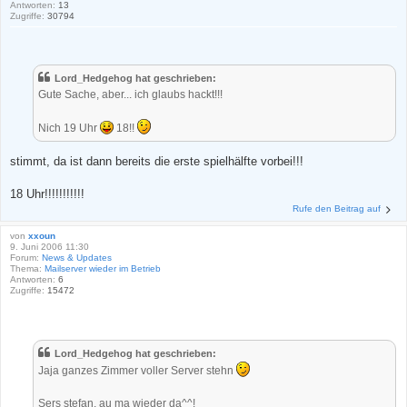
Antworten:
13
Zugriffe:
30794
Lord_Hedgehog hat geschrieben:
Gute Sache, aber... ich glaubs hackt!!!
Nich 19 Uhr
18!!
stimmt, da ist dann bereits die erste spielhälfte vorbei!!!
18 Uhr!!!!!!!!!!!
Rufe den Beitrag auf
von
xxoun
9. Juni 2006 11:30
Forum:
News & Updates
Thema:
Mailserver wieder im Betrieb
Antworten:
6
Zugriffe:
15472
Lord_Hedgehog hat geschrieben:
Jaja ganzes Zimmer voller Server stehn
Sers stefan, au ma wieder da^^!