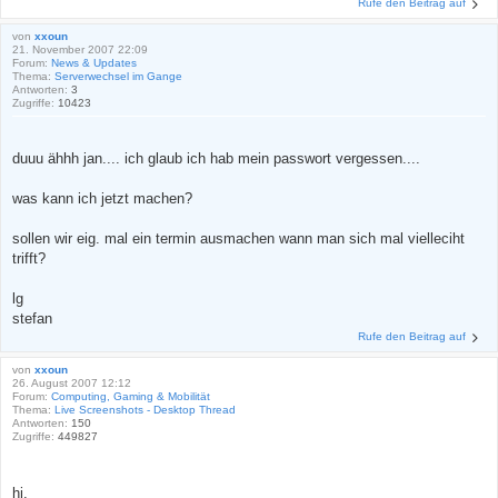
Rufe den Beitrag auf
von
xxoun
21. November 2007 22:09
Forum:
News & Updates
Thema:
Serverwechsel im Gange
Antworten:
3
Zugriffe:
10423
duuu ähhh jan.... ich glaub ich hab mein passwort vergessen....
was kann ich jetzt machen?
sollen wir eig. mal ein termin ausmachen wann man sich mal vielleciht
trifft?
lg
stefan
Rufe den Beitrag auf
von
xxoun
26. August 2007 12:12
Forum:
Computing, Gaming & Mobilität
Thema:
Live Screenshots - Desktop Thread
Antworten:
150
Zugriffe:
449827
hi,