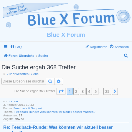
Blue X Forum
FAQ
Registrieren
Anmelden
S
Foren-Übersicht
Suche
u
Die Suche ergab 368 Treffer
c
Zur erweiterten Suche
h
Suche
Erweiterte Suche
e
Seite
1
von
25
1
2
3
4
5
25
Nächst
Die Suche ergab 368 Treffer
…
von
xxoun
3. Februar 2011 19:43
Forum:
Feedback & Support
Thema:
Feedback-Runde: Was könnten wir aktuell besser machen?
Antworten:
17
Zugriffe:
95763
Re: Feedback-Runde: Was könnten wir aktuell besser