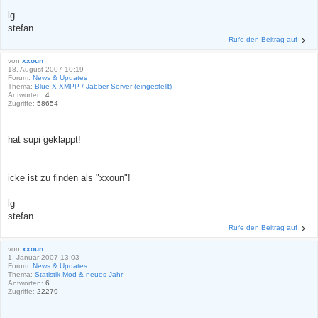
lg
stefan
Rufe den Beitrag auf
von
xxoun
18. August 2007 10:19
Forum:
News & Updates
Thema:
Blue X XMPP / Jabber-Server (eingestellt)
Antworten:
4
Zugriffe:
58654
hat supi geklappt!
icke ist zu finden als "xxoun"!
lg
stefan
Rufe den Beitrag auf
von
xxoun
1. Januar 2007 13:03
Forum:
News & Updates
Thema:
Statistik-Mod & neues Jahr
Antworten:
6
Zugriffe:
22279