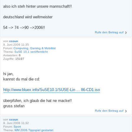
also ich steh hinter unsere mannschaft!!
deutschland wird weltmeister
54 --> 74 -->90 -->2006!!
Rufe den Beitrag auf
von
xxoun
9. Juni 2006 11:35
Forum:
Computing, Gaming & Mobilität
Thema:
SuSE 10.1 veröffentlicht
Antworten:
6
Zugriffe:
15197
hi jan,
kannst du mal die cd:
http://www.bluex.info/SuSE10.1/SUSE-Lin ... 86-CD1.iso
überpfüfen, ich glaub die hat ne macke!!
gruss stefan
Rufe den Beitrag auf
von
xxoun
9. Juni 2006 11:32
Forum:
Sport
Thema:
WM 2006 Tippspiel gestartet