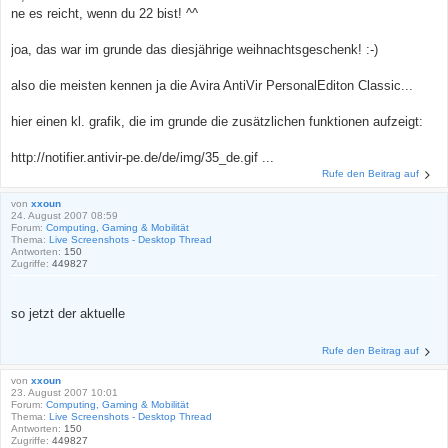
ne es reicht, wenn du 22 bist! ^^
joa, das war im grunde das diesjährige weihnachtsgeschenk! :-)
also die meisten kennen ja die Avira AntiVir PersonalEditon Classic...
hier einen kl. grafik, die im grunde die zusätzlichen funktionen aufzeigt:
http://notifier.antivir-pe.de/de/img/35_de.gif ...
Rufe den Beitrag auf
von
xxoun
24. August 2007 08:59
Forum:
Computing, Gaming & Mobilität
Thema:
Live Screenshots - Desktop Thread
Antworten:
150
Zugriffe:
449827
so jetzt der aktuelle
Rufe den Beitrag auf
von
xxoun
23. August 2007 10:01
Forum:
Computing, Gaming & Mobilität
Thema:
Live Screenshots - Desktop Thread
Antworten:
150
Zugriffe:
449827