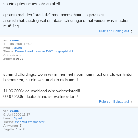
so ein gutes neues jahr an alle!!!
gestern mal den "statistik" mod angeschaut,... ganz nett
aber ich hab auch gesehen, dass ich dringend mal wieder was machen
muß!! *g
Rufe den Beitrag auf
von
xxoun
11. Juni 2006 18:07
Forum:
Sport
Thema:
Deutschland gewinnt Eröffnungsspiel 4:2
Antworten:
2
Zugriffe:
9532
stimmt! allerdings, wenn wir immer mehr vorn rein machen, als wir hinten
bekommen, ist die welt auch in ordnung!!!
11.06.2006: deutschland wird weltmeister!!!
09.07.2006: deutschland ist weltmeister!!!
Rufe den Beitrag auf
von
xxoun
9. Juni 2006 11:37
Forum:
Sport
Thema:
Wer wird Weltmeister
Antworten:
7
Zugriffe:
16958