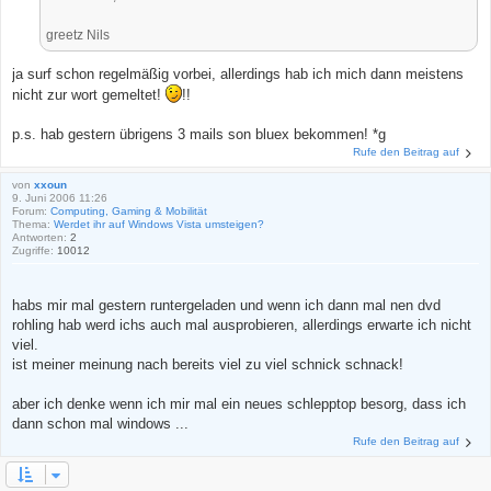
greetz Nils
ja surf schon regelmäßig vorbei, allerdings hab ich mich dann meistens
nicht zur wort gemeltet!
!!
p.s. hab gestern übrigens 3 mails son bluex bekommen! *g
Rufe den Beitrag auf
von
xxoun
9. Juni 2006 11:26
Forum:
Computing, Gaming & Mobilität
Thema:
Werdet ihr auf Windows Vista umsteigen?
Antworten:
2
Zugriffe:
10012
habs mir mal gestern runtergeladen und wenn ich dann mal nen dvd
rohling hab werd ichs auch mal ausprobieren, allerdings erwarte ich nicht
viel.
ist meiner meinung nach bereits viel zu viel schnick schnack!
aber ich denke wenn ich mir mal ein neues schlepptop besorg, dass ich
dann schon mal windows ...
Rufe den Beitrag auf