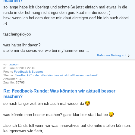
machen?
so lange habe ich überlegt und schmeiße jetzt einfach mal etwas in die
runde in der hoffnung nicht irgendein guru kaut mir die idee ;-)
bzw. wenn ich bei dem der se mir klaut einteigen darf bin ich auch dabei
;-)
taschengeld-job
was haltet ihr davon?
stelle mir da sowas vor wie bei myhammer nur ...
Rufe den Beitrag auf
von
xxoun
31. Januar 2011 22:40
Forum:
Feedback & Support
Thema:
Feedback-Runde: Was könnten wir aktuell besser machen?
Antworten:
17
Zugriffe:
95763
Re: Feedback-Runde: Was könnten wir aktuell besser
machen?
so nach langer zeit bin ich auch mal wieder da
was könnte man besser machen? ganz klar bier statt kaffee
also ich fänds toll wenn wir was innovatives auf die reihe stellen könnten.
ka irgendwas wie flattr,...