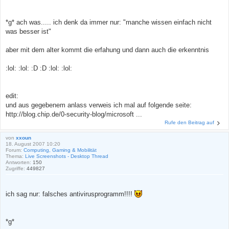
*g* ach was..... ich denk da immer nur: "manche wissen einfach nicht
was besser ist"
aber mit dem alter kommt die erfahung und dann auch die erkenntnis
:lol: :lol: :D :D :lol: :lol:
edit:
und aus gegebenem anlass verweis ich mal auf folgende seite:
http://blog.chip.de/0-security-blog/microsoft ...
Rufe den Beitrag auf
von
xxoun
18. August 2007 10:20
Forum:
Computing, Gaming & Mobilität
Thema:
Live Screenshots - Desktop Thread
Antworten:
150
Zugriffe:
449827
ich sag nur: falsches antivirusprogramm!!!!
*g*