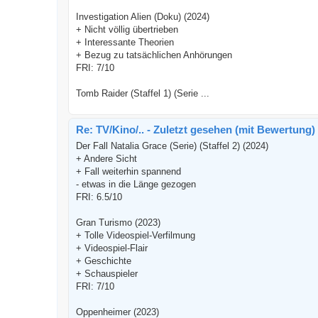
Investigation Alien (Doku) (2024)
+ Nicht völlig übertrieben
+ Interessante Theorien
+ Bezug zu tatsächlichen Anhörungen
FRI: 7/10
Tomb Raider (Staffel 1) (Serie ...
Re: TV/Kino/.. - Zuletzt gesehen (mit Bewertung)
Der Fall Natalia Grace (Serie) (Staffel 2) (2024)
+ Andere Sicht
+ Fall weiterhin spannend
- etwas in die Länge gezogen
FRI: 6.5/10
Gran Turismo (2023)
+ Tolle Videospiel-Verfilmung
+ Videospiel-Flair
+ Geschichte
+ Schauspieler
FRI: 7/10
Oppenheimer (2023)