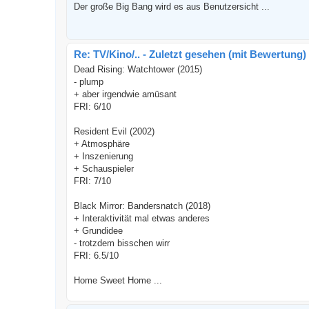
Der große Big Bang wird es aus Benutzersicht ...
Re: TV/Kino/.. - Zuletzt gesehen (mit Bewertung)
Dead Rising: Watchtower (2015)
- plump
+ aber irgendwie amüsant
FRI: 6/10
Resident Evil (2002)
+ Atmosphäre
+ Inszenierung
+ Schauspieler
FRI: 7/10
Black Mirror: Bandersnatch (2018)
+ Interaktivität mal etwas anderes
+ Grundidee
- trotzdem bisschen wirr
FRI: 6.5/10
Home Sweet Home ...