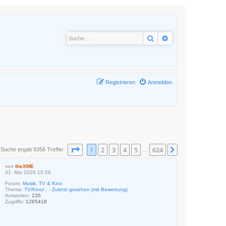
Suche
Erweiterte Suche
Registrieren
Anmelden
Seite
1
von
624
1
2
3
4
5
624
Nächste
 Suche ergab 9356 Treffer
…
von
theXME
31. Mai 2026 10:26
Forum:
Musik, TV & Kino
Thema:
TV/Kino/.. - Zuletzt gesehen (mit Bewertung)
Antworten:
235
Zugriffe:
1265418