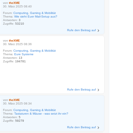
von
theXME
30. März 2025 08:40
Forum:
Computing, Gaming & Mobilität
Thema:
Wie sieht Euer Mail-Setup aus?
Antworten:
3
Zugriffe:
53210
Rufe den Beitrag auf
von
theXME
30. März 2025 08:36
Forum:
Computing, Gaming & Mobilität
Thema:
Eure Systeme
Antworten:
13
Zugriffe:
194781
Rufe den Beitrag auf
von
theXME
30. März 2025 08:34
Forum:
Computing, Gaming & Mobilität
Thema:
Tastaturen & Mäuse - was setzt ihr ein?
Antworten:
5
Zugriffe:
59279
Rufe den Beitrag auf