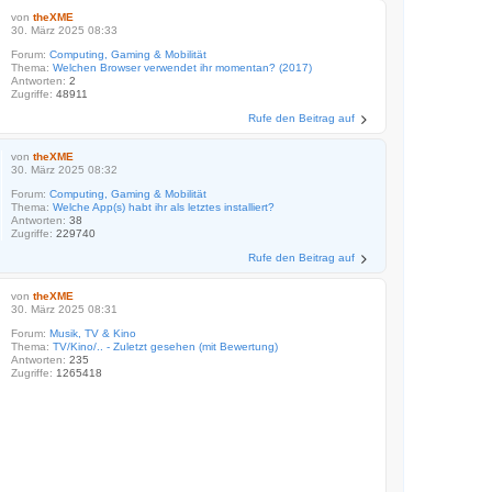
von
theXME
30. März 2025 08:33
Forum:
Computing, Gaming & Mobilität
Thema:
Welchen Browser verwendet ihr momentan? (2017)
Antworten:
2
Zugriffe:
48911
Rufe den Beitrag auf
von
theXME
30. März 2025 08:32
Forum:
Computing, Gaming & Mobilität
Thema:
Welche App(s) habt ihr als letztes installiert?
Antworten:
38
Zugriffe:
229740
Rufe den Beitrag auf
von
theXME
30. März 2025 08:31
Forum:
Musik, TV & Kino
Thema:
TV/Kino/.. - Zuletzt gesehen (mit Bewertung)
Antworten:
235
Zugriffe:
1265418