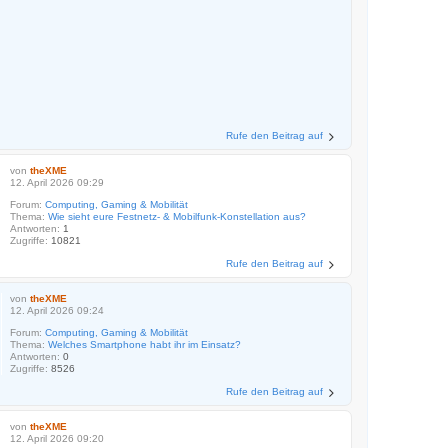
Rufe den Beitrag auf
von
theXME
12. April 2026 09:29
Forum:
Computing, Gaming & Mobilität
Thema:
Wie sieht eure Festnetz- & Mobilfunk-Konstellation aus?
Antworten:
1
Zugriffe:
10821
Rufe den Beitrag auf
von
theXME
12. April 2026 09:24
Forum:
Computing, Gaming & Mobilität
Thema:
Welches Smartphone habt ihr im Einsatz?
Antworten:
0
Zugriffe:
8526
Rufe den Beitrag auf
von
theXME
12. April 2026 09:20