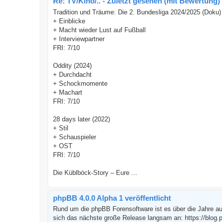
Re: TV/Kino/.. - Zuletzt gesehen (mit Bewertung)
Tradition und Träume: Die 2. Bundesliga 2024/2025 (Doku)
+ Einblicke
+ Macht wieder Lust auf Fußball
+ Interviewpartner
FRI: 7/10
Oddity (2024)
+ Durchdacht
+ Schockmomente
+ Machart
FRI: 7/10
28 days later (2022)
+ Stil
+ Schauspieler
+ OST
FRI: 7/10
Die Küblböck-Story – Eure ...
phpBB 4.0.0 Alpha 1 veröffentlicht
Rund um die phpBB Forensoftware ist es über die Jahre auc
sich das nächste große Release langsam an: https://blog.p