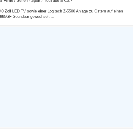
r Filme / Serien / Sport / YouTube & Co.?
 Zoll LED TV sowie einer Logitech Z-5500 Anlage zu Ostern auf einen
95GF Soundbar gewechselt ...