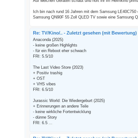
Auf welchen Geräten schaut und hört ihr im Heimkino primä
Ich bin nach rund 16 Jahren mit dem Samsung LE40C750 40
Samsung QN90F 55 Zoll QLED TV sowie eine Samsung Q9
Re: TV/Kino/.. - Zuletzt gesehen (mit Bewertung)
Anaconda (2025)
- keine großen Highlights
- für ein Reboot eher schwach
FRI: 5.5/10
The Last Video Store (2023)
+ Positiv trashig
+ OST
+ VHS vibes
FRI: 6.5/10
Jurassic World: Die Wiedergeburt (2025)
+ Erinnerungen an andere Teile
- keine wirkliche Fortentwicklung
- dünne Story
FRI: 6.5 ...