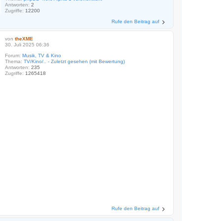
Antworten:
2
Zugriffe:
12200
Rufe den Beitrag auf
von
theXME
30. Juli 2025 06:36
Forum:
Musik, TV & Kino
Thema:
TV/Kino/.. - Zuletzt gesehen (mit Bewertung)
Antworten:
235
Zugriffe:
1265418
Rufe den Beitrag auf