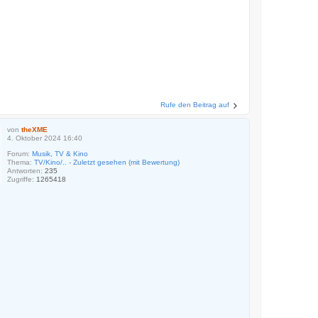
Rufe den Beitrag auf
von
theXME
4. Oktober 2024 16:40
Forum:
Musik, TV & Kino
Thema:
TV/Kino/.. - Zuletzt gesehen (mit Bewertung)
Antworten:
235
Zugriffe:
1265418