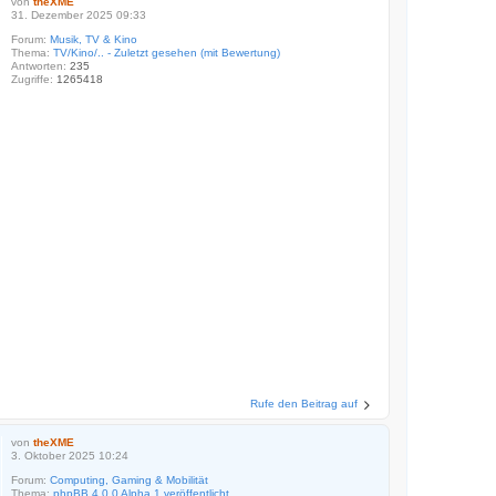
von
theXME
31. Dezember 2025 09:33
Forum:
Musik, TV & Kino
Thema:
TV/Kino/.. - Zuletzt gesehen (mit Bewertung)
Antworten:
235
Zugriffe:
1265418
Rufe den Beitrag auf
von
theXME
3. Oktober 2025 10:24
Forum:
Computing, Gaming & Mobilität
Thema:
phpBB 4.0.0 Alpha 1 veröffentlicht