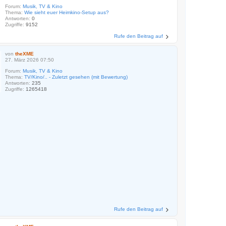
Forum:
Musik, TV & Kino
Thema:
Wie sieht euer Heimkino-Setup aus?
Antworten:
0
Zugriffe:
9152
Rufe den Beitrag auf
von
theXME
27. März 2026 07:50
Forum:
Musik, TV & Kino
Thema:
TV/Kino/.. - Zuletzt gesehen (mit Bewertung)
Antworten:
235
Zugriffe:
1265418
Rufe den Beitrag auf