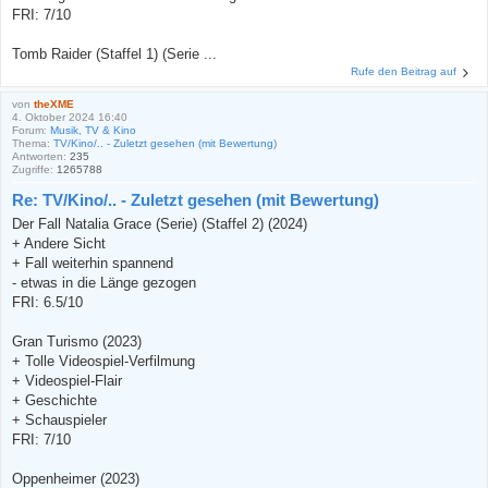
FRI: 7/10
Tomb Raider (Staffel 1) (Serie ...
Rufe den Beitrag auf
von
theXME
4. Oktober 2024 16:40
Forum:
Musik, TV & Kino
Thema:
TV/Kino/.. - Zuletzt gesehen (mit Bewertung)
Antworten:
235
Zugriffe:
1265788
Re: TV/Kino/.. - Zuletzt gesehen (mit Bewertung)
Der Fall Natalia Grace (Serie) (Staffel 2) (2024)
+ Andere Sicht
+ Fall weiterhin spannend
- etwas in die Länge gezogen
FRI: 6.5/10
Gran Turismo (2023)
+ Tolle Videospiel-Verfilmung
+ Videospiel-Flair
+ Geschichte
+ Schauspieler
FRI: 7/10
Oppenheimer (2023)