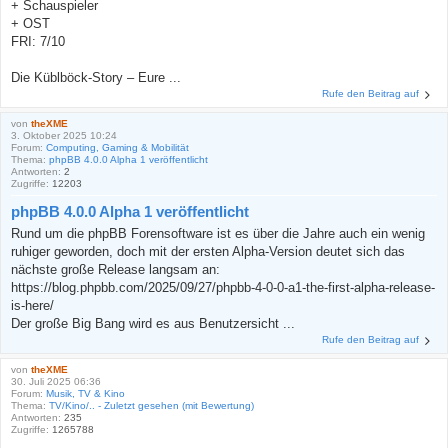
+ Schauspieler
+ OST
FRI: 7/10
Die Küblböck-Story – Eure ...
Rufe den Beitrag auf
von
theXME
3. Oktober 2025 10:24
Forum:
Computing, Gaming & Mobilität
Thema:
phpBB 4.0.0 Alpha 1 veröffentlicht
Antworten:
2
Zugriffe:
12203
phpBB 4.0.0 Alpha 1 veröffentlicht
Rund um die phpBB Forensoftware ist es über die Jahre auch ein wenig
ruhiger geworden, doch mit der ersten Alpha-Version deutet sich das
nächste große Release langsam an:
https://blog.phpbb.com/2025/09/27/phpbb-4-0-0-a1-the-first-alpha-release-
is-here/
Der große Big Bang wird es aus Benutzersicht ...
Rufe den Beitrag auf
von
theXME
30. Juli 2025 06:36
Forum:
Musik, TV & Kino
Thema:
TV/Kino/.. - Zuletzt gesehen (mit Bewertung)
Antworten:
235
Zugriffe:
1265788