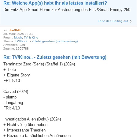
Re: Welche App(s) habt ihr als letztes installiert?
Die Fritz!App Smart Home zur Ansteuerung des Fritz!Smart Energy 250.
Rufe den Beitrag auf
von
theXME
30. März 2025 08:31
Forum:
Musik, TV & Kino
Thema:
TV/Kino/.. - Zuletzt gesehen (mit Bewertung)
Antworten:
235
Zugriffe:
1265788
Re: TV/Kino/.. - Zuletzt gesehen (mit Bewertung)
Terminator Zero (Serie) (Staffel 1) (2024)
+ Tiefe
+ Eigene Story
FRI: 8/10
Carved (2024)
- plump
- langatmig
FRI: 4/10
Investigation Alien (Doku) (2024)
+ Nicht völlig übertrieben
+ Interessante Theorien
+ Bezug zu tatsächlichen Anhörungen