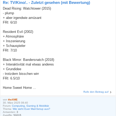
Re: TV/Kino/.. - Zuletzt gesehen (mit Bewertung)
Dead Rising: Watchtower (2015)
- plump
+ aber irgendwie amüsant
FRI: 6/10
Resident Evil (2002)
+ Atmosphäre
+ Inszenierung
+ Schauspieler
FRI: 7/10
Black Mirror: Bandersnatch (2018)
+ Interaktivität mal etwas anderes
+ Grundidee
- trotzdem bisschen wirr
FRI: 6.5/10
Home Sweet Home ...
Rufe den Beitrag auf
von
theXME
30. März 2025 08:40
Forum:
Computing, Gaming & Mobilität
Thema:
Wie sieht Euer Mail-Setup aus?
Antworten:
3
Zugriffe:
53215