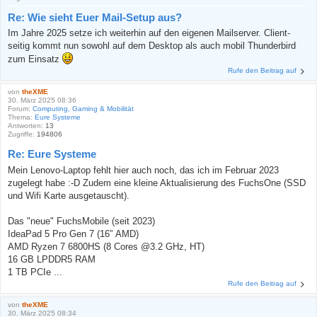
Re: Wie sieht Euer Mail-Setup aus?
Im Jahre 2025 setze ich weiterhin auf den eigenen Mailserver. Client-
seitig kommt nun sowohl auf dem Desktop als auch mobil Thunderbird
zum Einsatz
Rufe den Beitrag auf
von
theXME
30. März 2025 08:36
Forum:
Computing, Gaming & Mobilität
Thema:
Eure Systeme
Antworten:
13
Zugriffe:
194806
Re: Eure Systeme
Mein Lenovo-Laptop fehlt hier auch noch, das ich im Februar 2023
zugelegt habe :-D Zudem eine kleine Aktualisierung des FuchsOne (SSD
und Wifi Karte ausgetauscht).
Das "neue" FuchsMobile (seit 2023)
IdeaPad 5 Pro Gen 7 (16″ AMD)
AMD Ryzen 7 6800HS (8 Cores @3.2 GHz, HT)
16 GB LPDDR5 RAM
1 TB PCIe ...
Rufe den Beitrag auf
von
theXME
30. März 2025 08:34