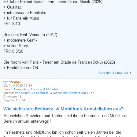
50 Jahre Roland Kaiser - Ein Leben für die Musik (2025)
+ Qualität
+ interessante Einblicke
+ für Fans ein Muss
FRI: 8/10
Resident Evil: Vendetta (2017)
+ modernere Grafik
+ solide Story
FRI: 6.5/10
Die Nacht von Paris - Terror am Stade de France (Doku) (2025)
+ Eindrücke vor Ort ...
Rufe den Beitrag auf
von
theXME
12. April 2026 09:29
Forum:
Computing, Gaming & Mobilität
Thema:
Wie sieht eure Festnetz- & Mobilfunk-Konstellation aus?
Antworten:
1
Zugriffe:
10824
Wie sieht eure Festnetz- & Mobilfunk-Konstellation aus?
Mit welchen Providern und Tarifen seid ihr im Festnetz- und Mobilfunk-
Bereich aktuell unterwegs?
Im Festnetz und Mobilfunk bin ich schon seit vielen Jahren bei der