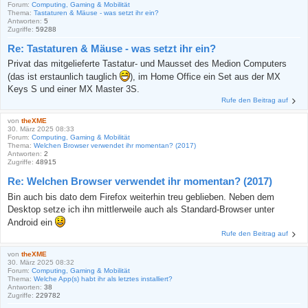
Forum:
Computing, Gaming & Mobilität
Thema:
Tastaturen & Mäuse - was setzt ihr ein?
Antworten:
5
Zugriffe:
59288
Re: Tastaturen & Mäuse - was setzt ihr ein?
Privat das mitgelieferte Tastatur- und Mausset des Medion Computers
(das ist erstaunlich tauglich
), im Home Office ein Set aus der MX
Keys S und einer MX Master 3S.
Rufe den Beitrag auf
von
theXME
30. März 2025 08:33
Forum:
Computing, Gaming & Mobilität
Thema:
Welchen Browser verwendet ihr momentan? (2017)
Antworten:
2
Zugriffe:
48915
Re: Welchen Browser verwendet ihr momentan? (2017)
Bin auch bis dato dem Firefox weiterhin treu geblieben. Neben dem
Desktop setze ich ihn mittlerweile auch als Standard-Browser unter
Android ein
Rufe den Beitrag auf
von
theXME
30. März 2025 08:32
Forum:
Computing, Gaming & Mobilität
Thema:
Welche App(s) habt ihr als letztes installiert?
Antworten:
38
Zugriffe:
229782