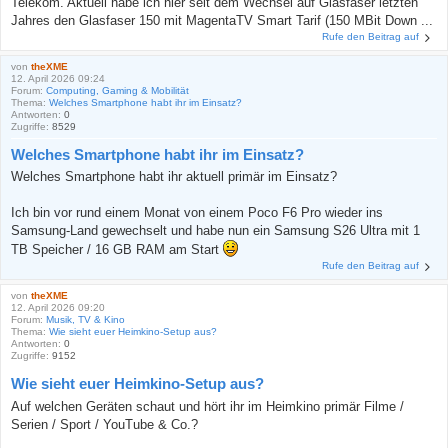
Telekom. Aktuell habe ich hier seit dem Wechsel auf Glasfaser letzten
Jahres den Glasfaser 150 mit MagentaTV Smart Tarif (150 MBit Down ...
Rufe den Beitrag auf
von
theXME
12. April 2026 09:24
Forum:
Computing, Gaming & Mobilität
Thema:
Welches Smartphone habt ihr im Einsatz?
Antworten:
0
Zugriffe:
8529
Welches Smartphone habt ihr im Einsatz?
Welches Smartphone habt ihr aktuell primär im Einsatz?
Ich bin vor rund einem Monat von einem Poco F6 Pro wieder ins
Samsung-Land gewechselt und habe nun ein Samsung S26 Ultra mit 1
TB Speicher / 16 GB RAM am Start
Rufe den Beitrag auf
von
theXME
12. April 2026 09:20
Forum:
Musik, TV & Kino
Thema:
Wie sieht euer Heimkino-Setup aus?
Antworten:
0
Zugriffe:
9152
Wie sieht euer Heimkino-Setup aus?
Auf welchen Geräten schaut und hört ihr im Heimkino primär Filme /
Serien / Sport / YouTube & Co.?