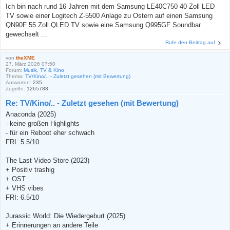
Ich bin nach rund 16 Jahren mit dem Samsung LE40C750 40 Zoll LED
TV sowie einer Logitech Z-5500 Anlage zu Ostern auf einen Samsung
QN90F 55 Zoll QLED TV sowie eine Samsung Q995GF Soundbar
gewechselt ...
Rufe den Beitrag auf
von
theXME
27. März 2026 07:50
Forum:
Musik, TV & Kino
Thema:
TV/Kino/.. - Zuletzt gesehen (mit Bewertung)
Antworten:
235
Zugriffe:
1265788
Re: TV/Kino/.. - Zuletzt gesehen (mit Bewertung)
Anaconda (2025)
- keine großen Highlights
- für ein Reboot eher schwach
FRI: 5.5/10
The Last Video Store (2023)
+ Positiv trashig
+ OST
+ VHS vibes
FRI: 6.5/10
Jurassic World: Die Wiedergeburt (2025)
+ Erinnerungen an andere Teile