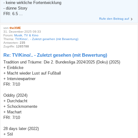
- keine wirkliche Fortentwicklung
- dünne Story
FRI: 6.5 ...
Rufe den Beitrag auf
von
theXME
31. Dezember 2025 09:33
Forum:
Musik, TV & Kino
Thema:
TV/Kino/.. - Zuletzt gesehen (mit Bewertung)
Antworten:
235
Zugriffe:
1265788
Re: TV/Kino/.. - Zuletzt gesehen (mit Bewertung)
Tradition und Träume: Die 2. Bundesliga 2024/2025 (Doku) (2025)
+ Einblicke
+ Macht wieder Lust auf Fußball
+ Interviewpartner
FRI: 7/10
Oddity (2024)
+ Durchdacht
+ Schockmomente
+ Machart
FRI: 7/10
28 days later (2022)
+ Stil