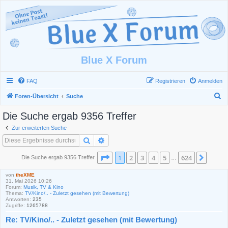
Blue X Forum
FAQ
Registrieren
Anmelden
S
Foren-Übersicht
Suche
u
Die Suche ergab 9356 Treffer
c
Zur erweiterten Suche
h
Suche
Erweiterte Suche
e
Seite
1
von
624
1
2
3
4
5
624
Nächs
Die Suche ergab 9356 Treffer
…
von
theXME
31. Mai 2026 10:26
Forum:
Musik, TV & Kino
Thema:
TV/Kino/.. - Zuletzt gesehen (mit Bewertung)
Antworten:
235
Zugriffe:
1265788
Re: TV/Kino/.. - Zuletzt gesehen (mit Bewertung)