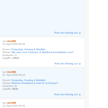
Rufe den Beitrag auf
von
theXME
12. April 2026 09:29
Forum:
Computing, Gaming & Mobilität
Thema:
Wie sieht eure Festnetz- & Mobilfunk-Konstellation aus?
Antworten:
1
Zugriffe:
10821
Rufe den Beitrag auf
von
theXME
12. April 2026 09:24
Forum:
Computing, Gaming & Mobilität
Thema:
Welches Smartphone habt ihr im Einsatz?
Antworten:
0
Zugriffe:
8526
Rufe den Beitrag auf
von
theXME
12. April 2026 09:20