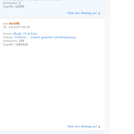
Antworten:
2
Zugriffe:
12200
Rufe den Beitrag auf
von
theXME
30. Juli 2025 06:36
Forum:
Musik, TV & Kino
Thema:
TV/Kino/.. - Zuletzt gesehen (mit Bewertung)
Antworten:
235
Zugriffe:
1265418
Rufe den Beitrag auf