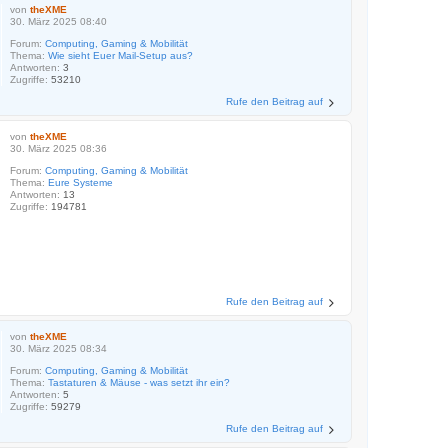
von
theXME
30. März 2025 08:40
Forum:
Computing, Gaming & Mobilität
Thema:
Wie sieht Euer Mail-Setup aus?
Antworten:
3
Zugriffe:
53210
Rufe den Beitrag auf
von
theXME
30. März 2025 08:36
Forum:
Computing, Gaming & Mobilität
Thema:
Eure Systeme
Antworten:
13
Zugriffe:
194781
Rufe den Beitrag auf
von
theXME
30. März 2025 08:34
Forum:
Computing, Gaming & Mobilität
Thema:
Tastaturen & Mäuse - was setzt ihr ein?
Antworten:
5
Zugriffe:
59279
Rufe den Beitrag auf