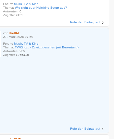
Forum:
Musik, TV & Kino
Thema:
Wie sieht euer Heimkino-Setup aus?
Antworten:
0
Zugriffe:
9152
Rufe den Beitrag auf
von
theXME
27. März 2026 07:50
Forum:
Musik, TV & Kino
Thema:
TV/Kino/.. - Zuletzt gesehen (mit Bewertung)
Antworten:
235
Zugriffe:
1265418
Rufe den Beitrag auf