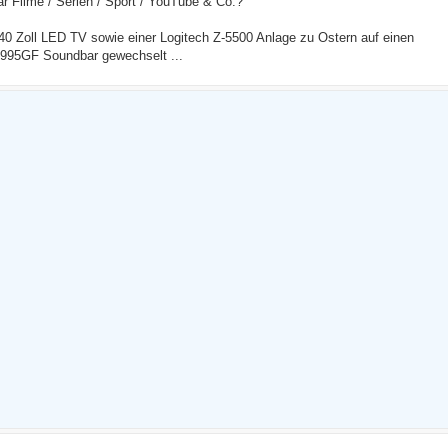
r Filme / Serien / Sport / YouTube & Co.?
 Zoll LED TV sowie einer Logitech Z-5500 Anlage zu Ostern auf einen
95GF Soundbar gewechselt ...