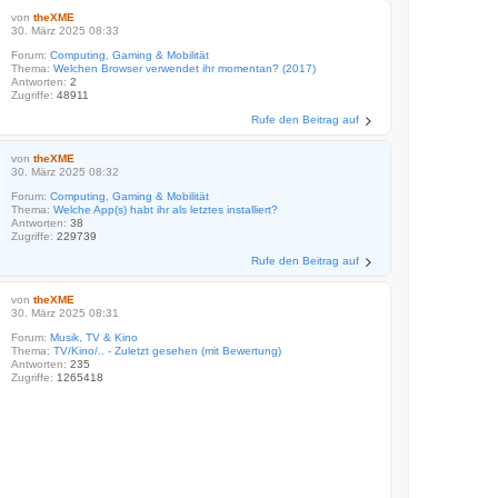
von
theXME
30. März 2025 08:33
Forum:
Computing, Gaming & Mobilität
Thema:
Welchen Browser verwendet ihr momentan? (2017)
Antworten:
2
Zugriffe:
48911
Rufe den Beitrag auf
von
theXME
30. März 2025 08:32
Forum:
Computing, Gaming & Mobilität
Thema:
Welche App(s) habt ihr als letztes installiert?
Antworten:
38
Zugriffe:
229739
Rufe den Beitrag auf
von
theXME
30. März 2025 08:31
Forum:
Musik, TV & Kino
Thema:
TV/Kino/.. - Zuletzt gesehen (mit Bewertung)
Antworten:
235
Zugriffe:
1265418