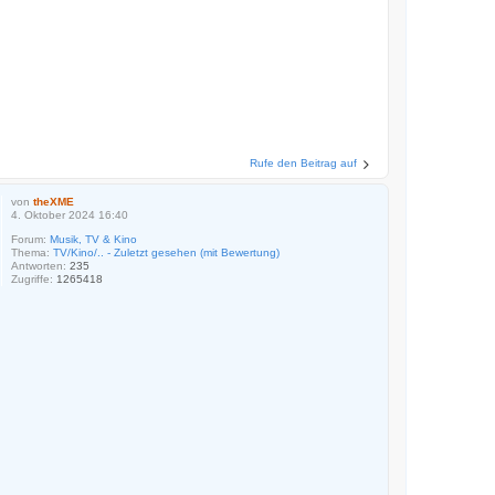
Rufe den Beitrag auf
von
theXME
4. Oktober 2024 16:40
Forum:
Musik, TV & Kino
Thema:
TV/Kino/.. - Zuletzt gesehen (mit Bewertung)
Antworten:
235
Zugriffe:
1265418