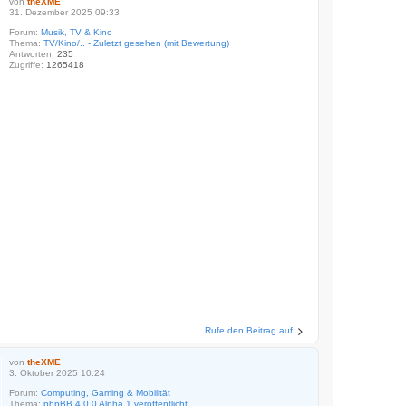
von
theXME
31. Dezember 2025 09:33
Forum:
Musik, TV & Kino
Thema:
TV/Kino/.. - Zuletzt gesehen (mit Bewertung)
Antworten:
235
Zugriffe:
1265418
Rufe den Beitrag auf
von
theXME
3. Oktober 2025 10:24
Forum:
Computing, Gaming & Mobilität
Thema:
phpBB 4.0.0 Alpha 1 veröffentlicht