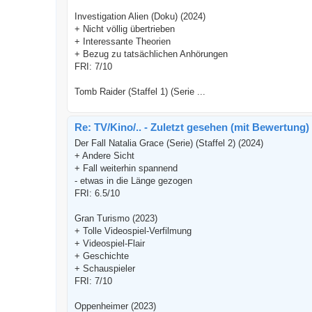
Investigation Alien (Doku) (2024)
+ Nicht völlig übertrieben
+ Interessante Theorien
+ Bezug zu tatsächlichen Anhörungen
FRI: 7/10
Tomb Raider (Staffel 1) (Serie ...
Re: TV/Kino/.. - Zuletzt gesehen (mit Bewertung)
Der Fall Natalia Grace (Serie) (Staffel 2) (2024)
+ Andere Sicht
+ Fall weiterhin spannend
- etwas in die Länge gezogen
FRI: 6.5/10
Gran Turismo (2023)
+ Tolle Videospiel-Verfilmung
+ Videospiel-Flair
+ Geschichte
+ Schauspieler
FRI: 7/10
Oppenheimer (2023)