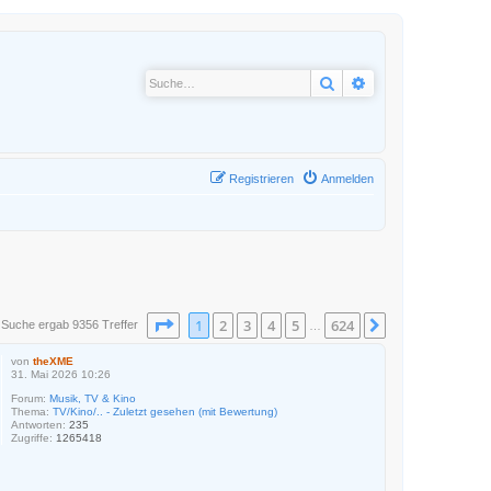
Suche
Erweiterte Suche
Registrieren
Anmelden
Seite
1
von
624
1
2
3
4
5
624
Nächste
 Suche ergab 9356 Treffer
…
von
theXME
31. Mai 2026 10:26
Forum:
Musik, TV & Kino
Thema:
TV/Kino/.. - Zuletzt gesehen (mit Bewertung)
Antworten:
235
Zugriffe:
1265418