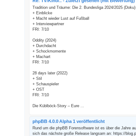
Re: TV/Kino/.. - Zuletzt gesehen (mit Bewertung)
Tradition und Träume: Die 2. Bundesliga 2024/2025 (Doku)
+ Einblicke
+ Macht wieder Lust auf Fußball
+ Interviewpartner
FRI: 7/10
Oddity (2024)
+ Durchdacht
+ Schockmomente
+ Machart
FRI: 7/10
28 days later (2022)
+ Stil
+ Schauspieler
+ OST
FRI: 7/10
Die Küblböck-Story – Eure ...
phpBB 4.0.0 Alpha 1 veröffentlicht
Rund um die phpBB Forensoftware ist es über die Jahre auc
sich das nächste große Release langsam an: https://blog.p