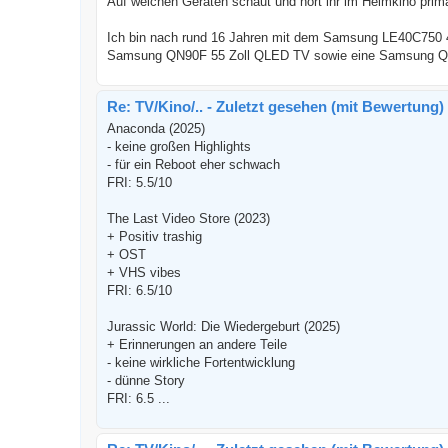
Auf welchen Geräten schaut und hört ihr im Heimkino primä
Ich bin nach rund 16 Jahren mit dem Samsung LE40C750 40
Samsung QN90F 55 Zoll QLED TV sowie eine Samsung Q9
Re: TV/Kino/.. - Zuletzt gesehen (mit Bewertung)
Anaconda (2025)
- keine großen Highlights
- für ein Reboot eher schwach
FRI: 5.5/10
The Last Video Store (2023)
+ Positiv trashig
+ OST
+ VHS vibes
FRI: 6.5/10
Jurassic World: Die Wiedergeburt (2025)
+ Erinnerungen an andere Teile
- keine wirkliche Fortentwicklung
- dünne Story
FRI: 6.5 ...