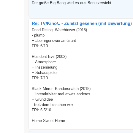
Der große Big Bang wird es aus Benutzersicht ...
Re: TV/Kino/.. - Zuletzt gesehen (mit Bewertung)
Dead Rising: Watchtower (2015)
- plump
+ aber irgendwie amüsant
FRI: 6/10
Resident Evil (2002)
+ Atmosphäre
+ Inszenierung
+ Schauspieler
FRI: 7/10
Black Mirror: Bandersnatch (2018)
+ Interaktivität mal etwas anderes
+ Grundidee
- trotzdem bisschen wirr
FRI: 6.5/10
Home Sweet Home ...