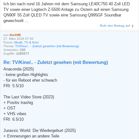
Ich bin nach rund 16 Jahren mit dem Samsung LE40C750 40 Zoll LED
TV sowie einer Logitech Z-5500 Anlage zu Ostern auf einen Samsung
QN90F 55 Zoll QLED TV sowie eine Samsung Q995GF Soundbar
gewechselt ...
Rufe den Beitrag auf
von
theXME
27. März 2026 07:50
Forum:
Musik, TV & Kino
Thema:
TV/Kino/.. - Zuletzt gesehen (mit Bewertung)
Antworten:
235
Zugriffe:
1265577
Re: TV/Kino/.. - Zuletzt gesehen (mit Bewertung)
Anaconda (2025)
- keine großen Highlights
- für ein Reboot eher schwach
FRI: 5.5/10
The Last Video Store (2023)
+ Positiv trashig
+ OST
+ VHS vibes
FRI: 6.5/10
Jurassic World: Die Wiedergeburt (2025)
+ Erinnerungen an andere Teile