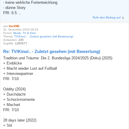
- keine wirkliche Fortentwicklung
- dünne Story
FRI: 6.5 ...
Rufe den Beitrag auf
von
theXME
31. Dezember 2025 09:33
Forum:
Musik, TV & Kino
Thema:
TV/Kino/.. - Zuletzt gesehen (mit Bewertung)
Antworten:
235
Zugriffe:
1265577
Re: TV/Kino/.. - Zuletzt gesehen (mit Bewertung)
Tradition und Träume: Die 2. Bundesliga 2024/2025 (Doku) (2025)
+ Einblicke
+ Macht wieder Lust auf Fußball
+ Interviewpartner
FRI: 7/10
Oddity (2024)
+ Durchdacht
+ Schockmomente
+ Machart
FRI: 7/10
28 days later (2022)
+ Stil