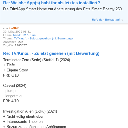
Re: Welche App(s) habt ihr als letztes installiert?
Die Fritz!App Smart Home zur Ansteuerung des Fritz!Smart Energy 250.
Rufe den Beitrag auf
von
theXME
30. März 2025 08:31
Forum:
Musik, TV & Kino
Thema:
TV/Kino/.. - Zuletzt gesehen (mit Bewertung)
Antworten:
235
Zugriffe:
1265577
Re: TV/Kino/.. - Zuletzt gesehen (mit Bewertung)
Terminator Zero (Serie) (Staffel 1) (2024)
+ Tiefe
+ Eigene Story
FRI: 8/10
Carved (2024)
- plump
- langatmig
FRI: 4/10
Investigation Alien (Doku) (2024)
+ Nicht völlig übertrieben
+ Interessante Theorien
+ Bezug zu tatsächlichen Anhörungen