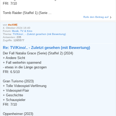
FRI: 7/10
Tomb Raider (Staffel 1) (Serie ...
Rufe den Beitrag auf
von
theXME
4. Oktober 2024 16:40
Forum:
Musik, TV & Kino
Thema:
TV/Kino/.. - Zuletzt gesehen (mit Bewertung)
Antworten:
235
Zugriffe:
1265577
Re: TV/Kino/.. - Zuletzt gesehen (mit Bewertung)
Der Fall Natalia Grace (Serie) (Staffel 2) (2024)
+ Andere Sicht
+ Fall weiterhin spannend
- etwas in die Länge gezogen
FRI: 6.5/10
Gran Turismo (2023)
+ Tolle Videospiel-Verfilmung
+ Videospiel-Flair
+ Geschichte
+ Schauspieler
FRI: 7/10
Oppenheimer (2023)