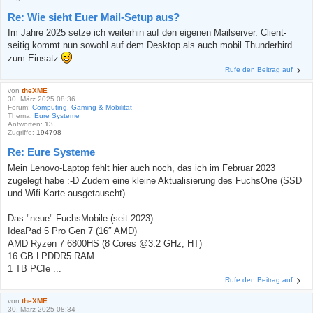
Re: Wie sieht Euer Mail-Setup aus?
Im Jahre 2025 setze ich weiterhin auf den eigenen Mailserver. Client-
seitig kommt nun sowohl auf dem Desktop als auch mobil Thunderbird
zum Einsatz
Rufe den Beitrag auf
von
theXME
30. März 2025 08:36
Forum:
Computing, Gaming & Mobilität
Thema:
Eure Systeme
Antworten:
13
Zugriffe:
194798
Re: Eure Systeme
Mein Lenovo-Laptop fehlt hier auch noch, das ich im Februar 2023
zugelegt habe :-D Zudem eine kleine Aktualisierung des FuchsOne (SSD
und Wifi Karte ausgetauscht).
Das "neue" FuchsMobile (seit 2023)
IdeaPad 5 Pro Gen 7 (16″ AMD)
AMD Ryzen 7 6800HS (8 Cores @3.2 GHz, HT)
16 GB LPDDR5 RAM
1 TB PCIe ...
Rufe den Beitrag auf
von
theXME
30. März 2025 08:34