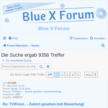
Blue X Forum
FAQ
Registrieren
Anmelden
S
Foren-Übersicht
Suche
u
Die Suche ergab 9356 Treffer
c
Zur erweiterten Suche
h
Suche
Erweiterte Suche
e
Seite
1
von
624
1
2
3
4
5
624
Nächs
Die Suche ergab 9356 Treffer
…
von
theXME
31. Mai 2026 10:26
Forum:
Musik, TV & Kino
Thema:
TV/Kino/.. - Zuletzt gesehen (mit Bewertung)
Antworten:
235
Zugriffe:
1265577
Re: TV/Kino/.. - Zuletzt gesehen (mit Bewertung)