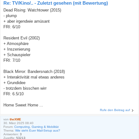
Re: TV/Kino/.. - Zuletzt gesehen (mit Bewertung)
Dead Rising: Watchtower (2015)
- plump
+ aber irgendwie amüsant
FRI: 6/10
Resident Evil (2002)
+ Atmosphäre
+ Inszenierung
+ Schauspieler
FRI: 7/10
Black Mirror: Bandersnatch (2018)
+ Interaktivität mal etwas anderes
+ Grundidee
- trotzdem bisschen wirr
FRI: 6.5/10
Home Sweet Home ...
Rufe den Beitrag auf
von
theXME
30. März 2025 08:40
Forum:
Computing, Gaming & Mobilität
Thema:
Wie sieht Euer Mail-Setup aus?
Antworten:
3
Zugriffe:
53213