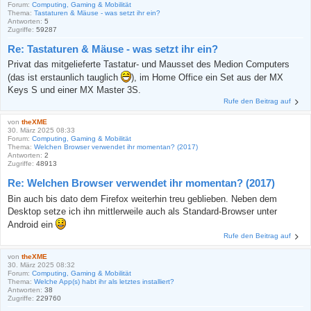
Forum:
Computing, Gaming & Mobilität
Thema:
Tastaturen & Mäuse - was setzt ihr ein?
Antworten:
5
Zugriffe:
59287
Re: Tastaturen & Mäuse - was setzt ihr ein?
Privat das mitgelieferte Tastatur- und Mausset des Medion Computers
(das ist erstaunlich tauglich
), im Home Office ein Set aus der MX
Keys S und einer MX Master 3S.
Rufe den Beitrag auf
von
theXME
30. März 2025 08:33
Forum:
Computing, Gaming & Mobilität
Thema:
Welchen Browser verwendet ihr momentan? (2017)
Antworten:
2
Zugriffe:
48913
Re: Welchen Browser verwendet ihr momentan? (2017)
Bin auch bis dato dem Firefox weiterhin treu geblieben. Neben dem
Desktop setze ich ihn mittlerweile auch als Standard-Browser unter
Android ein
Rufe den Beitrag auf
von
theXME
30. März 2025 08:32
Forum:
Computing, Gaming & Mobilität
Thema:
Welche App(s) habt ihr als letztes installiert?
Antworten:
38
Zugriffe:
229760