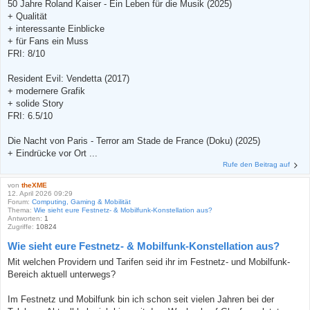
50 Jahre Roland Kaiser - Ein Leben für die Musik (2025)
+ Qualität
+ interessante Einblicke
+ für Fans ein Muss
FRI: 8/10
Resident Evil: Vendetta (2017)
+ modernere Grafik
+ solide Story
FRI: 6.5/10
Die Nacht von Paris - Terror am Stade de France (Doku) (2025)
+ Eindrücke vor Ort ...
Rufe den Beitrag auf
von
theXME
12. April 2026 09:29
Forum:
Computing, Gaming & Mobilität
Thema:
Wie sieht eure Festnetz- & Mobilfunk-Konstellation aus?
Antworten:
1
Zugriffe:
10824
Wie sieht eure Festnetz- & Mobilfunk-Konstellation aus?
Mit welchen Providern und Tarifen seid ihr im Festnetz- und Mobilfunk-
Bereich aktuell unterwegs?
Im Festnetz und Mobilfunk bin ich schon seit vielen Jahren bei der