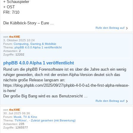
+ Schauspieler
+ OST
FRI: 7/10
Die Küblböck-Story – Eure ...
Rufe den Beitrag auf
von
theXME
3. Oktober 2025 10:24
Forum:
Computing, Gaming & Mobilität
Thema:
phpBB 4.0.0 Alpha 1 veröffentlicht
Antworten:
2
Zugriffe:
12202
phpBB 4.0.0 Alpha 1 veröffentlicht
Rund um die phpBB Forensoftware ist es über die Jahre auch ein wenig
ruhiger geworden, doch mit der ersten Alpha-Version deutet sich das
nächste große Release langsam an:
https://blog.phpbb.com/2025/09/27/phpbb-4-0-0-a1-the-first-alpha-release-
is-here/
Der große Big Bang wird es aus Benutzersicht ...
Rufe den Beitrag auf
von
theXME
30. Juli 2025 06:36
Forum:
Musik, TV & Kino
Thema:
TV/Kino/.. - Zuletzt gesehen (mit Bewertung)
Antworten:
235
Zugriffe:
1265577