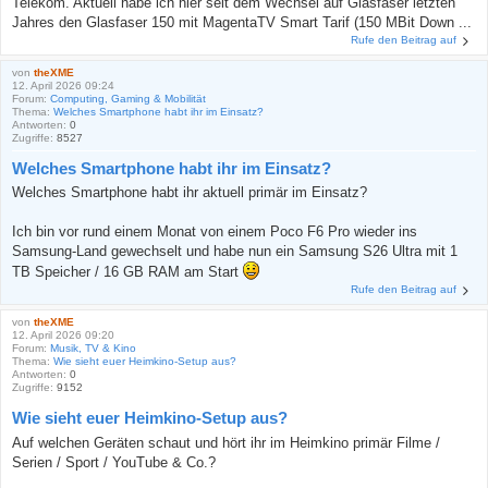
Telekom. Aktuell habe ich hier seit dem Wechsel auf Glasfaser letzten
Jahres den Glasfaser 150 mit MagentaTV Smart Tarif (150 MBit Down ...
Rufe den Beitrag auf
von
theXME
12. April 2026 09:24
Forum:
Computing, Gaming & Mobilität
Thema:
Welches Smartphone habt ihr im Einsatz?
Antworten:
0
Zugriffe:
8527
Welches Smartphone habt ihr im Einsatz?
Welches Smartphone habt ihr aktuell primär im Einsatz?
Ich bin vor rund einem Monat von einem Poco F6 Pro wieder ins
Samsung-Land gewechselt und habe nun ein Samsung S26 Ultra mit 1
TB Speicher / 16 GB RAM am Start
Rufe den Beitrag auf
von
theXME
12. April 2026 09:20
Forum:
Musik, TV & Kino
Thema:
Wie sieht euer Heimkino-Setup aus?
Antworten:
0
Zugriffe:
9152
Wie sieht euer Heimkino-Setup aus?
Auf welchen Geräten schaut und hört ihr im Heimkino primär Filme /
Serien / Sport / YouTube & Co.?