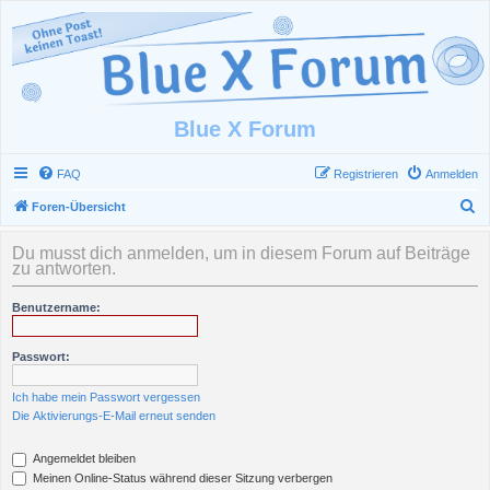
Blue X Forum
FAQ
Registrieren
Anmelden
S
Foren-Übersicht
u
Du musst dich anmelden, um in diesem Forum auf Beiträge
c
zu antworten.
h
Benutzername:
e
Passwort:
Ich habe mein Passwort vergessen
Die Aktivierungs-E-Mail erneut senden
Angemeldet bleiben
Meinen Online-Status während dieser Sitzung verbergen