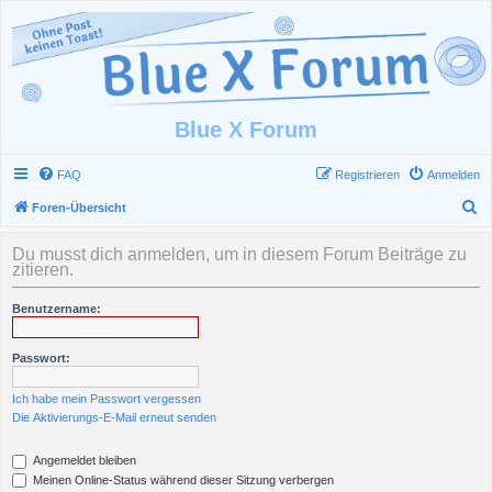
Blue X Forum
FAQ
Registrieren
Anmelden
S
Foren-Übersicht
u
Du musst dich anmelden, um in diesem Forum Beiträge zu
c
zitieren.
h
Benutzername:
e
Passwort:
Ich habe mein Passwort vergessen
Die Aktivierungs-E-Mail erneut senden
Angemeldet bleiben
Meinen Online-Status während dieser Sitzung verbergen