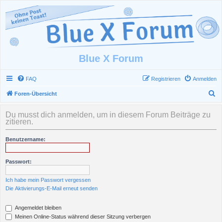
Blue X Forum
FAQ
Registrieren
Anmelden
S
Foren-Übersicht
u
Du musst dich anmelden, um in diesem Forum Beiträge zu
c
zitieren.
h
Benutzername:
e
Passwort:
Ich habe mein Passwort vergessen
Die Aktivierungs-E-Mail erneut senden
Angemeldet bleiben
Meinen Online-Status während dieser Sitzung verbergen