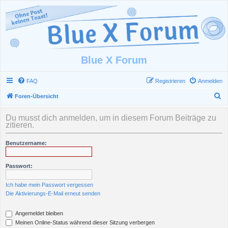
Blue X Forum
FAQ
Registrieren
Anmelden
S
Foren-Übersicht
u
Du musst dich anmelden, um in diesem Forum Beiträge zu
c
zitieren.
h
Benutzername:
e
Passwort:
Ich habe mein Passwort vergessen
Die Aktivierungs-E-Mail erneut senden
Angemeldet bleiben
Meinen Online-Status während dieser Sitzung verbergen