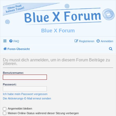
Blue X Forum
FAQ
Registrieren
Anmelden
S
Foren-Übersicht
u
Du musst dich anmelden, um in diesem Forum Beiträge zu
c
zitieren.
h
Benutzername:
e
Passwort:
Ich habe mein Passwort vergessen
Die Aktivierungs-E-Mail erneut senden
Angemeldet bleiben
Meinen Online-Status während dieser Sitzung verbergen