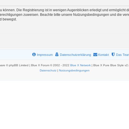
 können. Die Registrierung ist in wenigen Augenblicken erledigt und ermöglicht di
 Berechtigungen zuweisen. Beachte bitte unsere Nutzungsbedingungen und die verwa
rd bewegst.
Impressum
Datenschutzerklärung
Kontakt
Das Tea
ware © phpBB Limited | Blue X Forum © 2002 - 2022
Blue X Network
| Blue X Pure Blue Style v2
Datenschutz
|
Nutzungsbedingungen