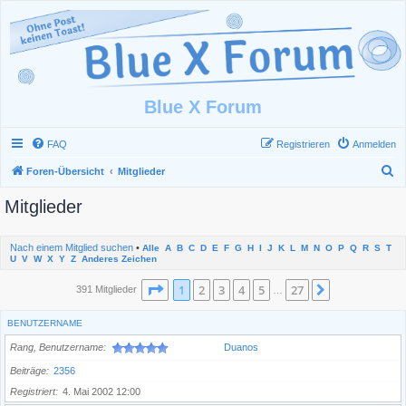
Blue X Forum
FAQ
Registrieren
Anmelden
S
Foren-Übersicht
Mitglieder
u
Mitglieder
c
h
Nach einem Mitglied suchen
•
Alle
A
B
C
D
E
F
G
H
I
J
K
L
M
N
O
P
Q
R
S
T
e
U
V
W
X
Y
Z
Anderes Zeichen
Seite
1
von
27
1
2
3
4
5
27
Nächste
391 Mitglieder
…
BENUTZERNAME
Rang, Benutzername
Duanos
Beiträge
2356
Registriert
4. Mai 2002 12:00